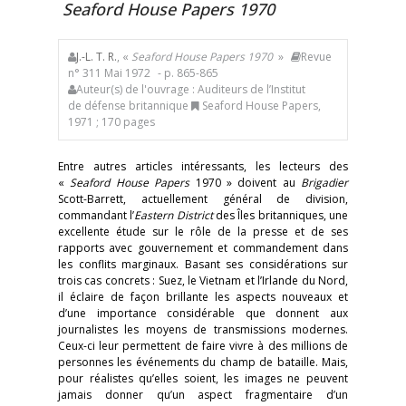
Seaford House Papers 1970
J.-L. T. R.
, «
Seaford House Papers 1970
»
Revue
n° 311 Mai 1972
- p. 865-865
Auteur(s) de l'ouvrage : Auditeurs de l’Institut
de défense britannique
Seaford House Papers,
1971 ; 170 pages
Entre autres articles intéressants, les lecteurs des
«
Seaford House Papers
1970 » doivent au
Brigadier
Scott-Barrett, actuellement général de division,
commandant l’
Eastern District
des Îles britanniques, une
excellente étude sur le rôle de la presse et de ses
rapports avec gouvernement et commandement dans
les conflits marginaux. Basant ses considérations sur
trois cas concrets : Suez, le Vietnam et l’Irlande du Nord,
il éclaire de façon brillante les aspects nouveaux et
d’une importance considérable que donnent aux
journalistes les moyens de transmissions modernes.
Ceux-ci leur permettent de faire vivre à des millions de
personnes les événements du champ de bataille. Mais,
pour réalistes qu’elles soient, les images ne peuvent
jamais donner qu’un aspect fragmentaire d’un