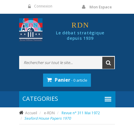
Panneau de gestion des cookies
Connexion
Mon Espace
RDN
Le débat stratégique
depuis 1939
Panier
- 0 article
Accueil
e-RDN
Revue n° 311 Mai 1972
Seaford House Papers 1970