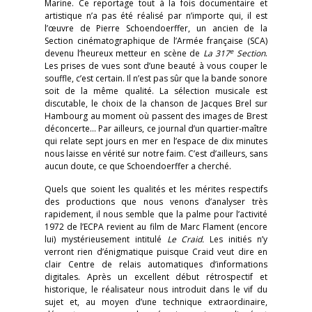
Marine. Ce reportage tout à la fois documentaire et
artistique n’a pas été réalisé par n’importe qui, il est
l’œuvre de Pierre Schoendoerffer, un ancien de la
Section cinématographique de l’Armée française (SCA)
e
devenu l’heureux metteur en scène de
La 317
Section
.
Les prises de vues sont d’une beauté à vous couper le
souffle, c’est certain. Il n’est pas sûr que la bande sonore
soit de la même qualité. La sélection musicale est
discutable, le choix de la chanson de Jacques Brel sur
Hambourg au moment où passent des images de Brest
déconcerte… Par ailleurs, ce journal d’un quartier-maître
qui relate sept jours en mer en l’espace de dix minutes
nous laisse en vérité sur notre faim. C’est d’ailleurs, sans
aucun doute, ce que Schoendoerffer a cherché.
Quels que soient les qualités et les mérites respectifs
des productions que nous venons d’analyser très
rapidement, il nous semble que la palme pour l’activité
1972 de l’ECPA revient au film de Marc Flament (encore
lui) mystérieusement intitulé
Le Craid.
Les initiés n’y
verront rien d’énigmatique puisque Craid veut dire en
clair Centre de relais automatiques d’informations
digitales. Après un excellent début rétrospectif et
historique, le réalisateur nous introduit dans le vif du
sujet et, au moyen d’une technique extraordinaire,