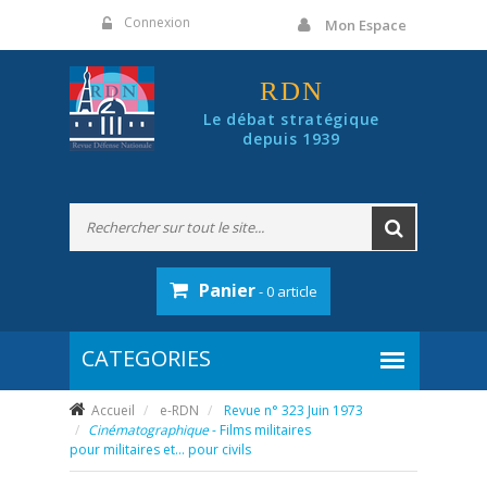
Panneau de gestion des cookies
Connexion
Mon Espace
RDN
Le débat stratégique
depuis 1939
Panier
- 0 article
Accueil
e-RDN
Revue n° 323 Juin 1973
Cinématographique
- Films militaires
pour militaires et… pour civils