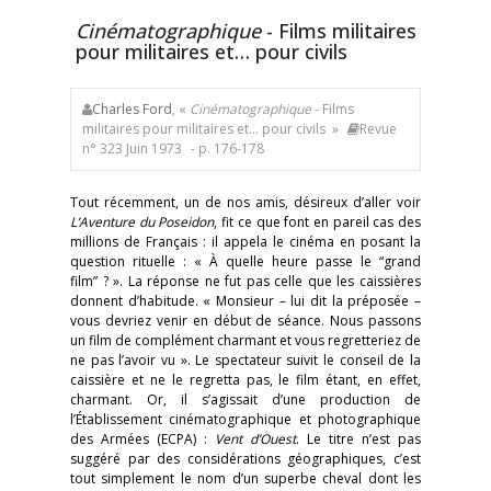
Cinématographique
- Films militaires
pour militaires et… pour civils
Charles Ford
, «
Cinématographique
- Films
militaires pour militaires et… pour civils »
Revue
n° 323 Juin 1973
- p. 176-178
Tout récemment, un de nos amis, désireux d’aller voir
L’Aventure du Poseidon
, fit ce que font en pareil cas des
millions de Français : il appela le cinéma en posant la
question rituelle : « À quelle heure passe le “grand
film” ? ». La réponse ne fut pas celle que les caissières
donnent d’habitude. « Monsieur – lui dit la préposée –
vous devriez venir en début de séance. Nous passons
un film de complément charmant et vous regretteriez de
ne pas l’avoir vu ». Le spectateur suivit le conseil de la
caissière et ne le regretta pas, le film étant, en effet,
charmant. Or, il s’agissait d’une production de
l’Établissement cinématographique et photographique
des Armées (ECPA) :
Vent d’Ouest
. Le titre n’est pas
suggéré par des considérations géographiques, c’est
tout simplement le nom d’un superbe cheval dont les