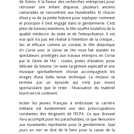
de fiction. À la faveur des recherches entreprises pour
retrouver une enfant disparue, plusieurs anciens
camarades se rencontrent aux Hunebielles. Et chacun
d’eux y va de sa petite histoire pour expliquer comment
et pourquoi il s’est engagé dans la gendarmerie. C’est
plein de bonnes intentions, le film souffre toutefois de la
qualité médiocre du texte et de l’interprétation. Il est
vrai qu’il n’a pas été réalisé à l’intention de la critique…
Sec et efficace comme un constat, le film didactique
En Corse avec le Génie de l’Air
nous fait assister en
spectateurs privilégiés aux travaux entrepris en Corse
par le Génie de l’Air : routes, pistes d’aviation, pose
délicate du bitume. Un texte largement explicatif et une
musique spirituellement choisie accompagnent les
images d’une belle tenue technique. La mission se
termine par un épisode qui n’est pas moins
spectaculaire que le reste : l’évacuation du matériel
lourd vers le continent.
Inciter les jeunes Français à embrasser la carrière
militaire est évidemment une des préoccupations
constantes des dirigeants de l’ECPA. Ce que
Breveté
Para
accomplit pour les parachutistes, ce que
Rencontre
aux Hunebielles
représente pour la gendarmerie.
Sept
jours en mer
se doit de le faire pour la cause de la