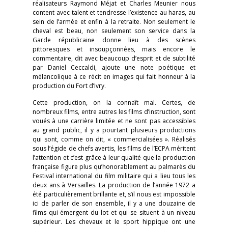
réalisateurs Raymond Méjat et Charles Meunier nous
content avec talent et tendresse l’existence au haras, au
sein de l’armée et enfin à la retraite. Non seulement le
cheval est beau, non seulement son service dans la
Garde républicaine donne lieu à des scènes
pittoresques et insoupçonnées, mais encore le
commentaire, dit avec beaucoup d’esprit et de subtilité
par Daniel Ceccaldi, ajoute une note poétique et
mélancolique à ce récit en images qui fait honneur à la
production du Fort d’Ivry.
Cette production, on la connaît mal. Certes, de
nombreux films, entre autres les films d’instruction, sont
voués à une carrière limitée et ne sont pas accessibles
au grand public, il y a pourtant plusieurs productions
qui sont, comme on dit, « commercialisées ». Réalisés
sous l’égide de chefs avertis, les films de l’ECPA méritent
l’attention et c’est grâce à leur qualité que la production
française figure plus qu’honorablement au palmarès du
Festival international du film militaire qui a lieu tous les
deux ans à Versailles. La production de l’année 1972 a
été particulièrement brillante et, s’il nous est impossible
ici de parler de son ensemble, il y a une douzaine de
films qui émergent du lot et qui se situent à un niveau
supérieur. Les chevaux et le sport hippique ont une