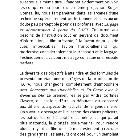
sujet sous le même titre. Il faudrait évidemment pouvoir
les comparer au cours d’une même projection. Roger
Gomez, lui, nous fait pénétrer dans les arcanes d’une
technique supérieurement perfectionnée et sans aucun
doute peu perceptible pour des profanes, avec
Largage
et aérotransport à partir du C-160
. Conforme aux
besoins de l’instruction tout en servant de document
d’information, le film présente, à la faveur de prises de
vues impeccables, l’avion franco-allemand qui
modernise considérablement le transport et le largage.
Techniquement, ce court-métrage constitue une réussite
parfaite.
La diversité des objectifs à atteindre et des formules de
présentation étant une des règles de la production de
l’ECPA, nous changeons complètement d’atmosphère
avec
Rencontre aux Hunebielles
et
En Corse avec le
Génie de l’Air
. Le premier, réalisé par André Cortinès
Clavero, qui est loin d’être un débutant, est consacré
aux différents aspects de l’activité de la gendarmerie.
On y voit le dressage et l’utilisation des chiens policiers,
les patrouilles en hélicoptère et même, ce qui paraît
plus inattendu, la plongée sous-marine. Pour rendre
plus attrayant ce film destiné manifestement à recruter
des gendarmes, les auteurs ont opté pour un semblant