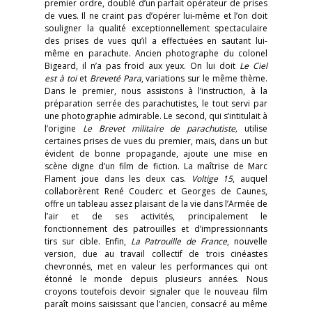
premier ordre, doublé d’un parfait opérateur de prises
de vues. Il ne craint pas d’opérer lui-même et l’on doit
souligner la qualité exceptionnellement spectaculaire
des prises de vues qu’il a effectuées en sautant lui-
même en parachute. Ancien photographe du colonel
Bigeard, il n’a pas froid aux yeux. On lui doit
Le Ciel
est à toi
et
Breveté Para
, variations sur le même thème.
Dans le premier, nous assistons à l’instruction, à la
préparation serrée des parachutistes, le tout servi par
une photographie admirable. Le second, qui s’intitulait à
l’origine
Le Brevet militaire de parachutiste,
utilise
certaines prises de vues du premier, mais, dans un but
évident de bonne propagande, ajoute une mise en
scène digne d’un film de fiction. La maîtrise de Marc
Flament joue dans les deux cas.
Voltige 15
, auquel
collaborèrent René Couderc et Georges de Caunes,
offre un tableau assez plaisant de la vie dans l’Armée de
l’air et de ses activités, principalement le
fonctionnement des patrouilles et d’impressionnants
tirs sur cible. Enfin,
La Patrouille de France
, nouvelle
version, due au travail collectif de trois cinéastes
chevronnés, met en valeur les performances qui ont
étonné le monde depuis plusieurs années. Nous
croyons toutefois devoir signaler que le nouveau film
paraît moins saisissant que l’ancien, consacré au même