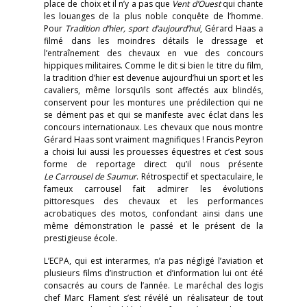
place de choix et il n’y a pas que
Vent d’Ouest
qui chante
les louanges de la plus noble conquête de l’homme.
Pour
Tradition d’hier, sport d’aujourd’hui
, Gérard Haas a
filmé dans les moindres détails le dressage et
l’entraînement des chevaux en vue des concours
hippiques militaires. Comme le dit si bien le titre du film,
la tradition d’hier est devenue aujourd’hui un sport et les
cavaliers, même lorsqu’ils sont affectés aux blindés,
conservent pour les montures une prédilection qui ne
se dément pas et qui se manifeste avec éclat dans les
concours internationaux. Les chevaux que nous montre
Gérard Haas sont vraiment magnifiques ! Francis Peyron
a choisi lui aussi les prouesses équestres et c’est sous
forme de reportage direct qu’il nous présente
Le Carrousel de Saumur
. Rétrospectif et spectaculaire, le
fameux carrousel fait admirer les évolutions
pittoresques des chevaux et les performances
acrobatiques des motos, confondant ainsi dans une
même démonstration le passé et le présent de la
prestigieuse école.
L’ECPA, qui est interarmes, n’a pas négligé l’aviation et
plusieurs films d’instruction et d’information lui ont été
consacrés au cours de l’année. Le maréchal des logis
chef Marc Flament s’est révélé un réalisateur de tout