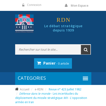
Panneau de gestion des cookies
Connexion
Mon Espace
RDN
Le débat stratégique
depuis 1939
Panier
- 0 article
Accueil
e-RDN
Revue n° 423 Juillet 1982
Défense dans le monde
- Les incertitudes du
déploiement du missile stratégique
MX
- L'opposition
armée en Iran