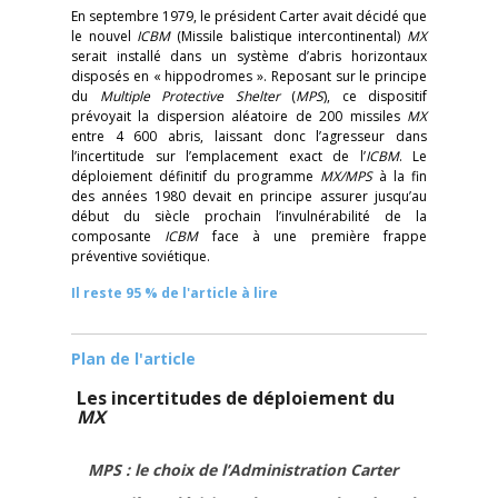
En septembre 1979, le président Carter avait décidé que
le nouvel
ICBM
(Missile balistique intercontinental)
MX
serait installé dans un système d’abris horizontaux
disposés en « hippodromes ». Reposant sur le principe
du
Multiple Protective Shelter
(
MPS
), ce dispositif
prévoyait la dispersion aléatoire de 200 missiles
MX
entre 4 600 abris, laissant donc l’agresseur dans
l’incertitude sur l’emplacement exact de l’
ICBM
. Le
déploiement définitif du programme
MX/MPS
à la fin
des années 1980 devait en principe assurer jusqu’au
début du siècle prochain l’invulnérabilité de la
composante
ICBM
face à une première frappe
préventive soviétique.
Il reste 95 % de l'article à lire
Plan de l'article
Les incertitudes de déploiement du
MX
MPS : le choix de l’Administration Carter