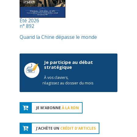
Été 2026
n° 892
Quand la Chine dépasse le monde
Je participe au débat
stratégique
À vos claviers,
réagissez au dossier du mois
JE M'ABONNE
À LA RDN
J'ACHÈTE UN
CRÉDIT D'ARTICLES