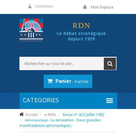
Panneau de gestion des cookies
Connexion
Mon Espace
RDN
Le débat stratégique
depuis 1939
Panier
- 0 article
Accueil
e-RDN
Revue n° 423 Juillet 1982
Aéronautique
- La simulation - Deux grandes
manifestations aéronautiques