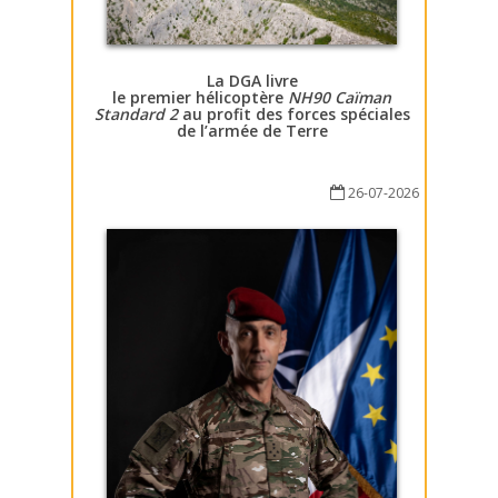
La DGA livre
le premier hélicoptère
NH90 Caïman
Standard 2
au profit des forces spéciales
de l’armée de Terre
26-07-2026