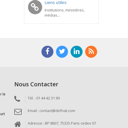
Liens utiles
Institutions, ministères,
médias...
Nous Contacter
r le
Tél. : 01 44 42 31 90
Email : contact@defnat.com
ourt
Adresse : BP 8607, 75325 Paris cedex 07