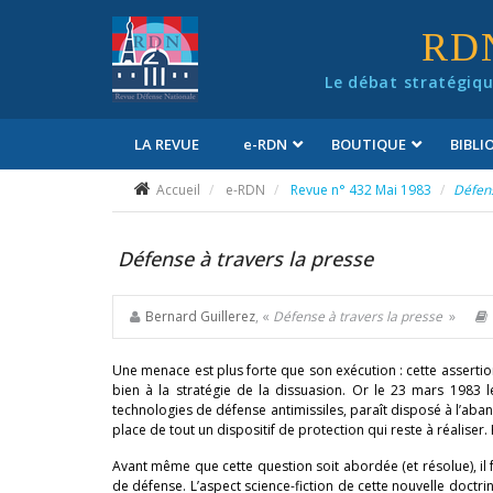
Panneau de gestion des cookies
RD
Le débat stratégiqu
LA REVUE
e
-RDN
BOUTIQUE
BIBL
Conditions générales de vente
Accueil
e-RDN
Revue n° 432 Mai 1983
Défens
Défense à travers la presse
Bernard Guillerez
, «
Défense à travers la presse
»
Une menace est plus forte que son exécution : cette assertio
bien à la stratégie de la dissuasion. Or le 23 mars 1983 le
technologies de défense antimissiles, paraît disposé à l’aba
place de tout un dispositif de protection qui reste à réaliser.
Avant même que cette question soit abordée (et résolue), il f
de défense. L’aspect science-fiction de cette nouvelle doctri