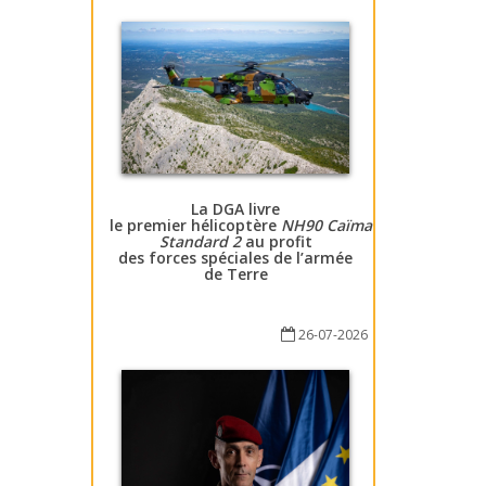
La DGA livre
le premier hélicoptère
NH90 Caïman
Standard 2
au profit
des forces spéciales de l’armée
de Terre
26-07-2026