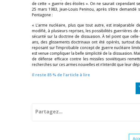
de cette « guerre des étoiles ». On ne saurait cependant se 
25 mars 1983, Jean-Louis Peninou, après s’être demandé si 
Pentagone :
« L’arme nucléaire, plus que tout autre, est inséparable 
modifié, à plusieurs reprises, les possibilités guerrières d
sécurité sur la doctrine de dissuasion. À tel point que cel
ans, des glissements doctrinaux ont été opérés, surtout du 
reposant sur l’improbable concept de guerre nucléaire limité
est venue compliquer la belle simplicité de la dissuasion. Mai
de défense efficace contre les missiles soviétiques remet
recherches sur ces armes nouvelles et n’interdit que leur dép
Il reste 85 % de l'article à lire
Partagez...
Acc