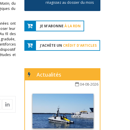
réagissez au dossier du mois
 Matin
, du
égiques du
nnées ont
JE M'ABONNE
À LA RDN
poser leur
Au fil des
e graduée,
antiforces
J'ACHÈTE UN
CRÉDIT D'ARTICLES
dispositif
 études et
Actualités
04-08-2026