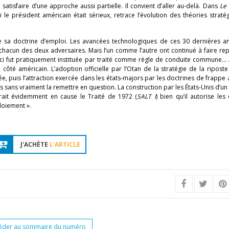
satisfaire d’une approche aussi partielle. Il convient d’aller au-delà. Dans
Le
le président américain était sérieux, retrace l’évolution des théories strat
de sa doctrine d’emploi. Les avancées technologiques de ces 30 dernières a
e chacun des deux adversaires. Mais l’un comme l’autre ont continué à faire re
le-ci fut pratiquement instituée par traité comme règle de conduite commune… 
côté américain. L’adoption officielle par l’Otan de la stratégie de la ripost
e, puis l’attraction exercée dans les états-majors par les doctrines de frappe 
s sans vraiment la remettre en question. La construction par les États-Unis d’un 
trait évidemment en cause le Traité de 1972 (
SALT I
) bien qu’il autorise les
loiement ».
J'ACHÈTE
L'ARTICLE
éder au sommaire du numéro