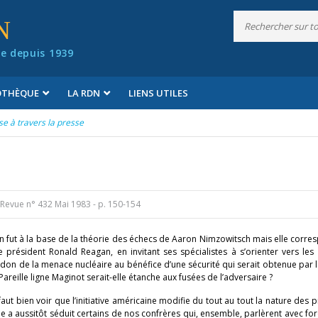
N
e depuis 1939
IOTHÈQUE
LA RDN
LIENS UTILES
e à travers la presse
Revue n° 432 Mai 1983
- p. 150-154
n fut à la base de la théorie des échecs de Aaron Nimzowitsch mais elle corre
 président Ronald Reagan, en invitant ses spécialistes à s’orienter vers les
ndon de la menace nucléaire au bénéfice d’une sécurité qui serait obtenue par 
 Pareille ligne Maginot serait-elle étanche aux fusées de l’adversaire ?
aut bien voir que l’initiative américaine modifie du tout au tout la nature des
ne a aussitôt séduit certains de nos confrères qui, ensemble, parlèrent avec for