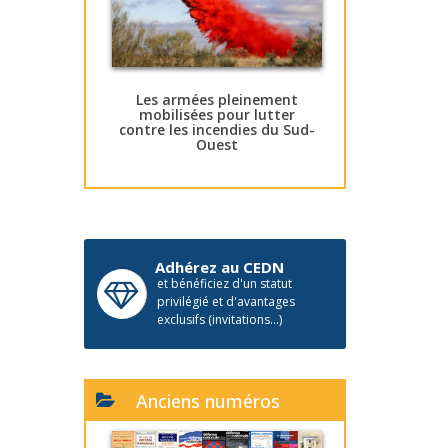
Les armées pleinement
mobilisées pour lutter
contre les incendies du Sud-
Ouest
Adhérez au CEDN
et bénéficiez d'un statut
privilégié et d'avantages
exclusifs (invitations...)
Anciens numéros