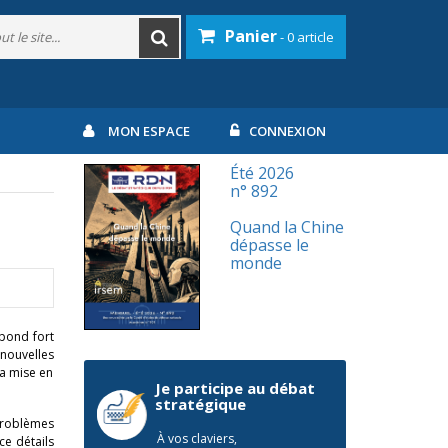
Panier
- 0 article
MON ESPACE
CONNEXION
Été 2026
n° 892
Quand la Chine
dépasse le
monde
spond fort
 nouvelles
la mise en
Je participe au débat
stratégique
 problèmes
À vos claviers,
ce détails