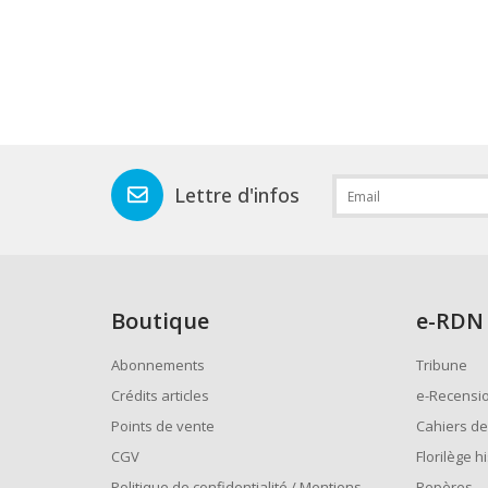
Lettre d'infos
Boutique
e
-RDN
Abonnements
Tribune
Crédits articles
e-Recensi
Points de vente
Cahiers de
CGV
Florilège h
Politique de confidentialité / Mentions
Repères