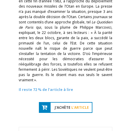
en cette fin d’année 1983, à l’approche du déploiement
des nouveaux missiles de l’Otan en Europe. La presse
n’a pas manqué d’examiner la situation, presque 3 ans
après la double décision de l’Otan. Certains journaux se
sont contentés d’une approche globale, tel
Le Quotidien
de Paris
qui, sous la plume de Philippe Marcovici,
expliquait, le 22 octobre, à ses lecteurs : « À la parité
entre les deux blocs, garante de la paix, a succédé la
primauté de l’un, celui de l’Est. De cette situation
nouvelle naît le risque de guerre parce que peut
s’installer la tentation de la victoire. D’où l’impérieuse
nécessité pour les démocraties d’assurer le
rééquilibrage des forces, si toutefois elles se refusent
fermement à périr. Les Soviétiques ne veulent peut-être
pas la guerre. Ils le disent mais eux seuls le savent
vraiment ».
Il reste 72 % de l'article à lire
J'ACHÈTE
L'ARTICLE