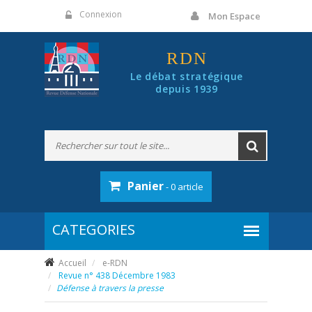
Panneau de gestion des cookies
Connexion
Mon Espace
RDN
Le débat stratégique
depuis 1939
Panier
- 0 article
Accueil
e-RDN
Revue n° 438 Décembre 1983
Défense à travers la presse