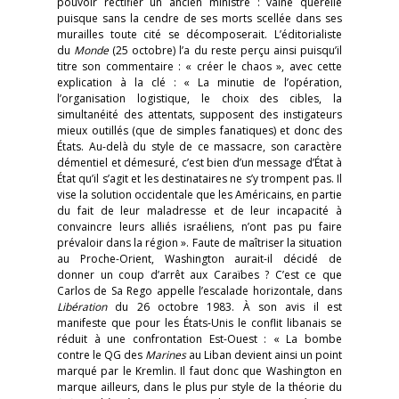
pouvoir rectifier un ancien ministre : vaine querelle
puisque sans la cendre de ses morts scellée dans ses
murailles toute cité se décomposerait. L’éditorialiste
du
Monde
(25 octobre) l’a du reste perçu ainsi puisqu’il
titre son commentaire : « créer le chaos », avec cette
explication à la clé : « La minutie de l’opération,
l’organisation logistique, le choix des cibles, la
simultanéité des attentats, supposent des instigateurs
mieux outillés (que de simples fanatiques) et donc des
États. Au-delà du style de ce massacre, son caractère
démentiel et démesuré, c’est bien d’un message d’État à
État qu’il s’agit et les destinataires ne s’y trompent pas. Il
vise la solution occidentale que les Américains, en partie
du fait de leur maladresse et de leur incapacité à
convaincre leurs alliés israéliens, n’ont pas pu faire
prévaloir dans la région ». Faute de maîtriser la situation
au Proche-Orient, Washington aurait-il décidé de
donner un coup d’arrêt aux Caraïbes ? C’est ce que
Carlos de Sa Rego appelle l’escalade horizontale, dans
Libération
du 26 octobre 1983. À son avis il est
manifeste que pour les États-Unis le conflit libanais se
réduit à une confrontation Est-Ouest : « La bombe
contre le QG des
Marines
au Liban devient ainsi un point
marqué par le Kremlin. Il faut donc que Washington en
marque ailleurs, dans le plus pur style de la théorie du