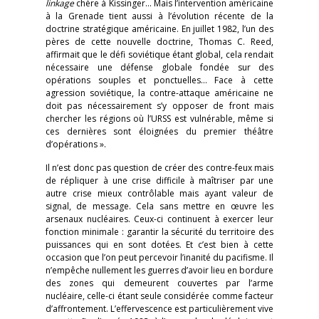
linkage
chère à Kissinger… Mais l’intervention américaine
à la Grenade tient aussi à l’évolution récente de la
doctrine stratégique américaine. En juillet 1982, l’un des
pères de cette nouvelle doctrine, Thomas C. Reed,
affirmait que le défi soviétique étant global, cela rendait
nécessaire une défense globale fondée sur des
opérations souples et ponctuelles… Face à cette
agression soviétique, la contre-attaque américaine ne
doit pas nécessairement s’y opposer de front mais
chercher les régions où l’URSS est vulnérable, même si
ces dernières sont éloignées du premier théâtre
d’opérations ».
Il n’est donc pas question de créer des contre-feux mais
de répliquer à une crise difficile à maîtriser par une
autre crise mieux contrôlable mais ayant valeur de
signal, de message. Cela sans mettre en œuvre les
arsenaux nucléaires. Ceux-ci continuent à exercer leur
fonction minimale : garantir la sécurité du territoire des
puissances qui en sont dotées. Et c’est bien à cette
occasion que l’on peut percevoir l’inanité du pacifisme. Il
n’empêche nullement les guerres d’avoir lieu en bordure
des zones qui demeurent couvertes par l’arme
nucléaire, celle-ci étant seule considérée comme facteur
d’affrontement. L’effervescence est particulièrement vive