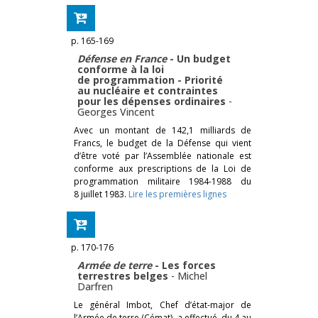
p. 165-169
Défense en France
- Un budget
conforme à la loi
de programmation - Priorité
au nucléaire et contraintes
pour les dépenses ordinaires
-
Georges Vincent
Avec un montant de 142,1 milliards de
Francs, le budget de la Défense qui vient
d’être voté par l’Assemblée nationale est
conforme aux prescriptions de la Loi de
programmation militaire 1984-1988 du
8 juillet 1983.
Lire les premières lignes
p. 170-176
Armée de terre
- Les forces
terrestres belges
-
Michel
Darfren
Le général Imbot, Chef d’état-major de
l’Armée de terre (Cémat), a effectué, du 4 au