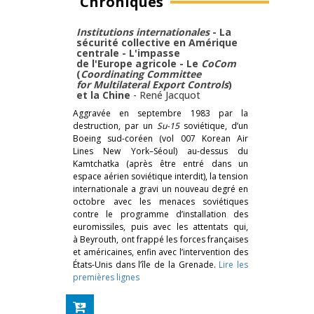
Chroniques
Institutions internationales
- La
sécurité collective en Amérique
centrale - L'impasse
de l'Europe agricole - Le
CoCom
(
Coordinating Committee
for Multilateral Export Controls
)
et la Chine
-
René Jacquot
Aggravée en septembre 1983 par la
destruction, par un
Su-15
soviétique, d’un
Boeing sud-coréen (vol 007 Korean Air
Lines New York–Séoul) au-dessus du
Kamtchatka (après être entré dans un
espace aérien soviétique interdit), la tension
internationale a gravi un nouveau degré en
octobre avec les menaces soviétiques
contre le programme d’installation des
euromissiles, puis avec les attentats qui,
à Beyrouth, ont frappé les forces françaises
et américaines, enfin avec l’intervention des
États-Unis dans l’île de la Grenade.
Lire les
premières lignes