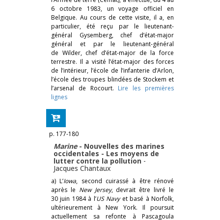
6 octobre 1983, un voyage officiel en
Belgique. Au cours de cette visite, il a, en
particulier, été reçu par le lieutenant-
général Gysemberg, chef d’état-major
général et par le lieutenant-général
de Wilder, chef d’état-major de la force
terrestre. Il a visité l’état-major des forces
de l’intérieur, l’école de l’infanterie d’Arlon,
l’école des troupes blindées de Stockem et
l’arsenal de Rocourt.
Lire les premières
lignes
p. 177-180
Marine
- Nouvelles des marines
occidentales - Les moyens de
lutter contre la pollution
-
Jacques Chantaux
a) L’
Iowa
, second cuirassé à être rénové
après le
New Jersey
, devrait être livré le
30 juin 1984 à l’
US Navy
et basé à Norfolk,
ultérieurement à New York. Il poursuit
actuellement sa refonte à Pascagoula