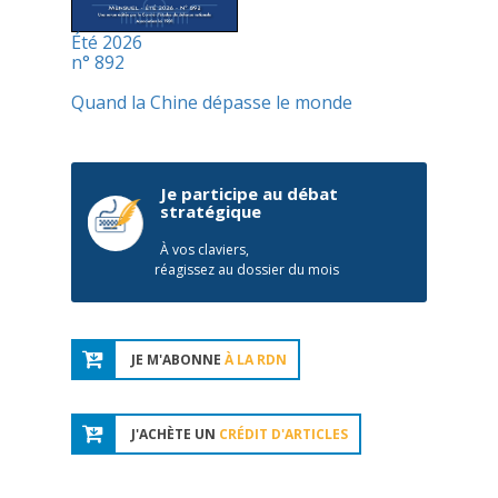
Été 2026
n° 892
Quand la Chine dépasse le monde
Je participe au débat
stratégique
À vos claviers,
réagissez au dossier du mois
JE M'ABONNE
À LA RDN
J'ACHÈTE UN
CRÉDIT D'ARTICLES