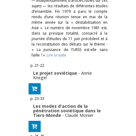
— indépendamment d’articles isolés sur ces
sujets — les résultats de différentes études
d’ensemble. Fin 1979 a paru le compte
rendu d’une réunion tenue en mai de la
même année sur la « déstabilisation en
Asie ». Le numéro de novembre 1981
est,
dans sa presque totalité, consacré à la
journée d’études du 11 juin précédent et à
la reconstitution des débats sur le thème :
« La puissance de l’URSS est-elle sans
faille ? ».
Lire la suite
p. 21-22
Le projet soviétique
-
Annie
Kriegel
p. 23-33
Les modes d'action de la
pénétration soviétique dans le
Tiers-Monde
-
Claude Monier