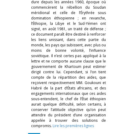
dure depuis les années 1960, époque où
commencèrent la rébellion du Soudan
méridional et celle de l’Érythrée sous
domination éthiopienne ; en revanche,
l’Éthiopie, la Libye et le Sud-Yémen ont
signé, en août 1981, un traité de défense ;
ce document paraît être destiné à renforcer
les liens unissant, dans cette partie du
monde, les pays qui subissent, avec plus ou
moins de bonne volonté, l’influence
soviétique. Il n’est certes pas appliqué à la
lettre et ne comporte aucune clause que le
gouvernement de Khartoum peut estimer
dirigé contre lui. Cependant, si l’on tient
compte de la répartition des aides, que
reçoivent respectivement MM. Goukouni et
Habré de la part d’États africains, et des
engagements internationaux que ces aides
sous-entendent, le chef de l’État éthiopien
aurait quelque difficulté, selon certains, à
conserver l’attitude objective qu’on peut
attendre du président d’une organisation
appelée à trouver des solutions de
compromis.
Lire les premières lignes