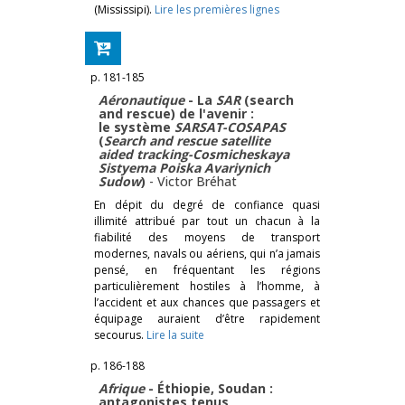
(Mississipi).
Lire les premières lignes
p. 181-185
Aéronautique
- La
SAR
(search
and rescue) de l'avenir :
le système
SARSAT-COSAPAS
(
Search and rescue satellite
aided tracking-Cosmicheskaya
Sistyema Poiska Avariynich
Sudow
)
-
Victor Bréhat
En dépit du degré de confiance quasi
illimité attribué par tout un chacun à la
fiabilité des moyens de transport
modernes, navals ou aériens, qui n’a jamais
pensé, en fréquentant les régions
particulièrement hostiles à l’homme, à
l’accident et aux chances que passagers et
équipage auraient d’être rapidement
secourus.
Lire la suite
p. 186-188
Afrique
- Éthiopie, Soudan :
antagonistes tenus