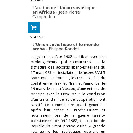
p. 35-45
L'action de l'Union soviétique
en Afrique
-
Jean-Pierre
Campredon
p. 47-53
L'Union soviétique et le monde
arabe
-
Philippe Rondot
La guerre de l’été 1982 au Liban avec ses
prolongements politico-militaires — la
signature des accords libano-israéliens du
17 mai 1983 et l’installation de fusées SAM-5
soviétiques en Syrie —, les récents aléas du
conflit entre l’Irak et l’Iran et l’annonce, le
19 mars dernier à Moscou, d’une entente de
principe avec la Libye pour la conclusion
d’un traité d’amitié et de coopération ont
suscité ce commentaire quasi général :
après leur échec au Proche-Orient, et
notamment lors de la guerre israélo-
palestinienne de l’été 1982, à l’occasion de
laquelle ils firent preuve d’une « grande
retenue », les Soviétiques opèrent un