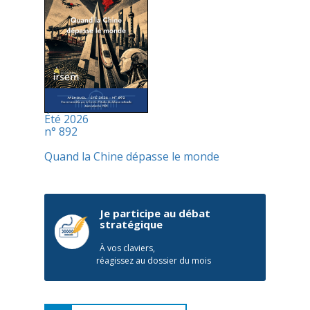
Été 2026
n° 892
Quand la Chine dépasse le monde
Je participe au débat
stratégique
À vos claviers,
réagissez au dossier du mois