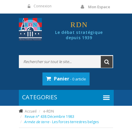
Panneau de gestion des cookies
Connexion
Mon Espace
RDN
Le débat stratégique
depuis 1939
Panier
- 0 article
Accueil
e-RDN
Revue n° 438 Décembre 1983
Armée de terre
- Les forces terrestres belges