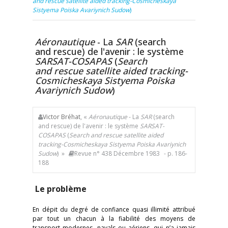
and rescue satellite aided tracking-Cosmicheskaya
Sistyema Poiska Avariynich Sudow
)
Aéronautique
- La
SAR
(search
and rescue) de l'avenir : le système
SARSAT-COSAPAS
(
Search
and rescue satellite aided tracking-
Cosmicheskaya Sistyema Poiska
Avariynich Sudow
)
Victor Bréhat
, «
Aéronautique
- La
SAR
(search
and rescue) de l'avenir : le système
SARSAT-
COSAPAS
(
Search and rescue satellite aided
tracking-Cosmicheskaya Sistyema Poiska Avariynich
Sudow
) »
Revue n° 438 Décembre 1983
- p. 186-
188
Le problème
En dépit du degré de confiance quasi illimité attribué
par tout un chacun à la fiabilité des moyens de
transport modernes, navals ou aériens, qui n’a jamais