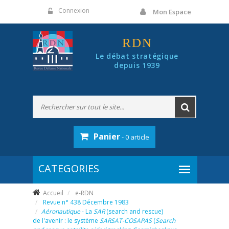
Panneau de gestion des cookies
Connexion
Mon Espace
RDN
Le débat stratégique
depuis 1939
Panier
- 0 article
Accueil
e-RDN
Revue n° 438 Décembre 1983
Aéronautique
- La
SAR
(search and rescue)
de l'avenir : le système
SARSAT-COSAPAS
(
Search