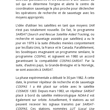
sol qui en détermine l’origine et alerte le centre de
coordination sauvetage le plus proche pour déclencher
les opérations de recherche et de sauvetage avec les
moyens appropriés.
L’idée d’utiliser les satellites en tant que moyens
SAR
n’est pas totalement nouvelle. De fait, le programme
SARSAT
(
Search and Rescue Satellite Aided Tracking
, ou
recherche et sauvetage assistés par satellites) a vu le
jour en 1979 à la suite d’études menées conjointement
par les États-Unis, la France et le Canada. Parallèlement,
les Soviétiques imaginaient un programme similaire, le
programme
COSPAS
, et signaient en 1980 un accord
garantissant la compatibilité
COSPAS-SARSAT
. Par la
suite, d’autres pays, la Grande-Bretagne et la Norvège,
se sont associés à
SARSAT
.
La phase expérimentale a débuté le 30 juin 1982. À cette
date, le premier répéteur de recherche et de sauvetage
COSPAS 1
a été placé sur orbite avec le satellite
COSMOS 1383
. Depuis mars 1983, un répéteur
SARSAT
placé à bord du satellite météorologique
NOAA-E
est
également sur orbite. Actuellement, 9 stations au sol
peuvent recevoir les signaux transmis par
SARSAT-
COSPAS
. Ces stations, nommées
LUT
(
Local Use