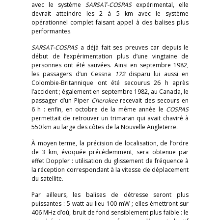
avec le système
SARSAT-COSPAS
expérimental, elle
devrait atteindre les 2 à 5 km avec le système
opérationnel complet faisant appel à des balises plus
performantes.
SARSAT-COSPAS
a déjà fait ses preuves car depuis le
début de l’expérimentation plus d’une vingtaine de
personnes ont été sauvées. Ainsi en septembre 1982,
les passagers d’un Cessna
172
disparu lui aussi en
Colombie-Britannique ont été secourus 26 h après
l’accident ; également en septembre 1982, au Canada, le
passager d’un Piper
Cherokee
recevait des secours en
6 h : enfin, en octobre de la même année le
COSPAS
permettait de retrouver un trimaran qui avait chaviré à
550 km au large des côtes de la Nouvelle Angleterre.
À moyen terme, la précision de localisation, de l’ordre
de 3 km, évoquée précédemment, sera obtenue par
effet Doppler : utilisation du glissement de fréquence à
la réception correspondant à la vitesse de déplacement
du satellite.
Par ailleurs, les balises de détresse seront plus
puissantes : 5 watt au lieu 100 mW ; elles émettront sur
406 MHz d’où, bruit de fond sensiblement plus faible : le