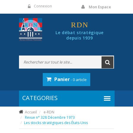
Panneau de gestion des cookies
Connexion
Mon Espace
RDN
Le débat stratégique
depuis 1939
Panier
- 0 article
Accueil
e-RDN
Revue n° 328 Décembre 1973
Les stocks stratégiques des États-Unis