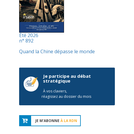
Été 2026
n° 892
Quand la Chine dépasse le monde
Je participe au débat
stratégique
À vos claviers,
réagissez au dossier du mois
JE M'ABONNE
À LA RDN