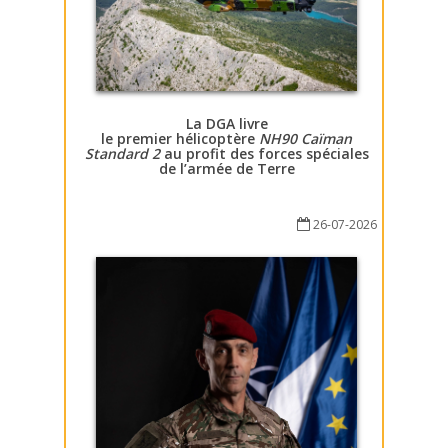
La DGA livre
le premier hélicoptère
NH90 Caïman
Standard 2
au profit des forces spéciales
de l’armée de Terre
26-07-2026