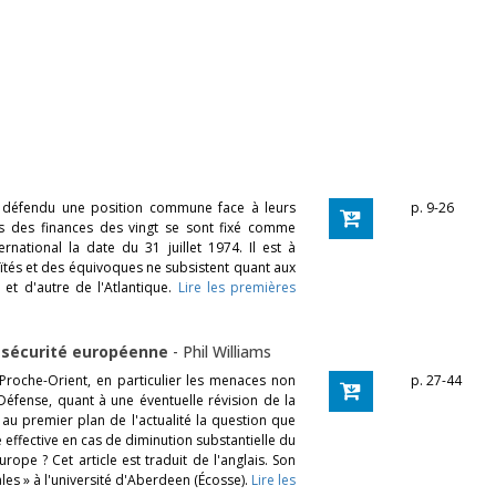
 défendu une position commune face à leurs
p. 9-26
res des finances des vingt se sont fixé comme
ational la date du 31 juillet 1974. Il est à
ïtés et des équivoques ne subsistent quant aux
 et d'autre de l'Atlantique.
Lire les premières
a sécurité européenne
-
Phil Williams
 Proche-Orient, en particulier les menaces non
p. 27-44
 Défense, quant à une éventuelle révision de la
au premier plan de l'actualité la question que
e effective en cas de diminution substantielle du
ope ? Cet article est traduit de l'anglais. Son
les » à l'université d'Aberdeen (Écosse).
Lire les