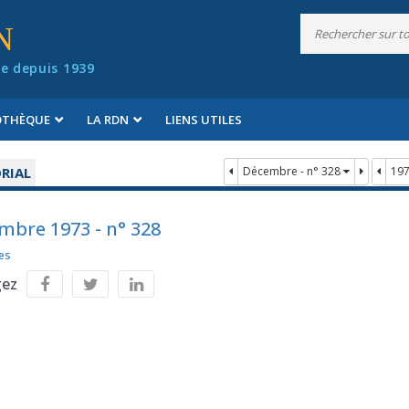
N
e depuis 1939
IOTHÈQUE
LA RDN
LIENS UTILES
RIAL
Décembre - n° 328
19
mbre 1973 - n° 328
es
gez