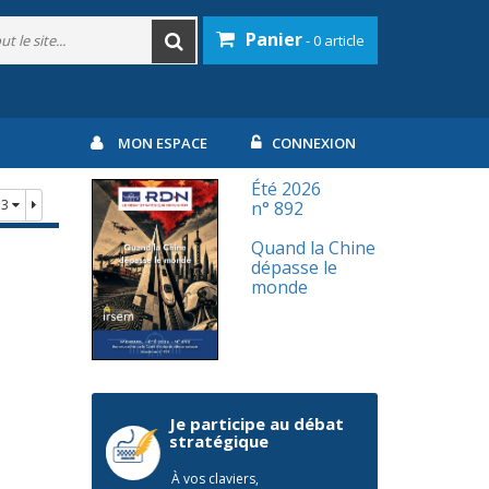
Panier
- 0 article
MON ESPACE
CONNEXION
Été 2026
73
n° 892
Quand la Chine
dépasse le
monde
Je participe au débat
stratégique
À vos claviers,