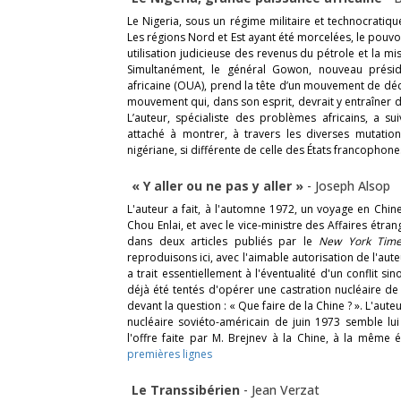
Le Nigeria, sous un régime militaire et technocratique
Les régions Nord et Est ayant été morcelées, le pouvo
utilisation judicieuse des revenus du pétrole et la mi
Simultanément, le général Gowon, nouveau préside
africaine (OUA), prend la tête d’un mouvement de déco
mouvement qui, dans son esprit, devrait y entraîner
L’auteur, spécialiste des problèmes africains, a sui
attaché à montrer, à travers les diverses mutations
nigériane, si différente de celle des États francophone
« Y aller ou ne pas y aller »
-
Joseph Alsop
L'auteur a fait, à l'automne 1972, un voyage en Chine
Chou Enlai, et avec le vice-ministre des Affaires étra
dans deux articles publiés par le
New York Time
reproduisons ici, avec l'aimable autorisation de l'aute
a trait essentiellement à l'éventualité d'un conflit sin
déjà été tentés d'opérer une castration nucléaire de 
devant la question : « Que faire de la Chine ? ». L'aut
nucléaire soviéto-américain de juin 1973 semble lu
l'offre faite par M. Brejnev à la Chine, à la même
premières lignes
Le Transsibérien
-
Jean Verzat