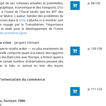
it de ses richesses actuelles et potentielles,
p. 89-102
raphique, économique et des transports. D'ici
e
 à l'ouest de l'Oural tandis que les 4/5
des
ine Sibérie. L'auteur, familier des problèmes du
eprises dans la
RDN
, s'attache ici à montrer, non
un voyage par le Transsibérien, l'importance
 et vitale pour le développement de l'Union
 les premières lignes
la crise
-
Jacques Vernant
e guerre israélo-arabe — ou plus exactement du
p. 103-109
u’elle comporte quant à la nature des rapports
des États-Unis avec l’Europe, a fortiori quant à
s, un certain nombre d’observations peuvent dès
r la liste, ni surtout en tirer des leçons
 d'orientation du commerce
p. 111-123
s, horizon 1980
y