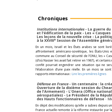
Chroniques
Institutions internationales
- La guerre du
et l'édification de la paix - Les « Casques
Les leçons de la nouvelle crise - La polit
e
à la XXVIII
Session de l'Assemblée généra
En un mois, Israël et les États arabes se sont liv
affrontement américano-soviétique, les États-Unis 
commune au Conseil de sécurité de l’ONU, les « Casq
(d’où Nasser les avait fait retirer en 1967), et certa
conflit pourrait engendrer une situation qui ne ser
l’élaboration d’une paix réelle. En un mois se son
rapports internationaux :
Lire les premières lignes
Défense en France
- Un centenaire : la créa
Ouverture de la dixième session du Chea
de l'Armement) - L'Onera (Office nationa
aérospatiales) - Le Président de la Répu
des Hauts fonctionnaires de défense
-
Mi
En dépit des modifications qu’elle a subies depuis un si
France actuelle remonte à la réforme instaurée par la 