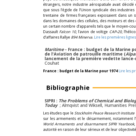
étrangers, notre industrie aérospatiale avait décidé 
que sous l’égide de l’Union syndicale des industries
trentaine de firmes françaises exposaient dans un 
dans les domaines des cellules, des moteurs et des 
un certain nombre d’appareils tels que le moyen-cou
Dassault
Falcon 10
, l’avion de voltige
CAP
-
20
, l’héli
d’affaires Rallye
894
Minerva
.
Lire les premières lignes
Maritime
- France : budget de la Marine
de l'Aviation de patrouille maritime (
Alpa
lancement de la première vedette lance-
Couhat
France : budget de la Marine pour
1974
Lire les p
Bibliographie
SIPRI :
The Problems of Chemical and Biologi
Today
; Almqvist and Wiksell, Humanities Pre
Les études que le
Stockholm Peace Research Institute
sur les armements et le désarmement, notamment l’o
World Armaments and disarmament SIPRI Yearbook
,
autorité en raison de leur sérieux et de leur objectivit