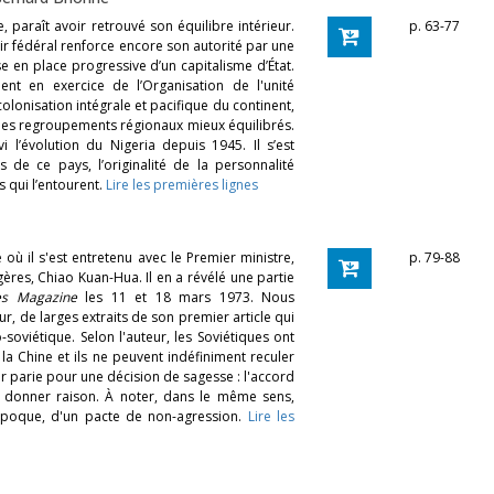
, paraît avoir retrouvé son équilibre intérieur.
p. 63-77
ir fédéral renforce encore son autorité par une
se en place progressive d’un capitalisme d’État.
nt en exercice de l’Organisation de l'unité
lonisation intégrale et pacifique du continent,
 des regroupements régionaux mieux équilibrés.
vi l’évolution du Nigeria depuis 1945. Il s’est
 de ce pays, l’originalité de la personnalité
s qui l’entourent.
Lire les premières lignes
 où il s'est entretenu avec le Premier ministre,
p. 79-88
ngères, Chiao Kuan-Hua. Il en a révélé une partie
s Magazine
les 11 et 18 mars 1973. Nous
ur, de larges extraits de son premier article qui
o-soviétique. Selon l'auteur, les Soviétiques ont
la Chine et ils ne peuvent indéfiniment reculer
eur parie pour une décision de sagesse : l'accord
i donner raison. À noter, dans le même sens,
 époque, d'un pacte de non-agression.
Lire les