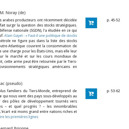
M. Noray (de)
tats arabes producteurs ont récemment décidée
p. 45-52
fait surgir la question des stocks stratégiques.
 défense nationale (SGDN), l'a étudiée en ce qui
cf.
Alain Gayet : «
Faut-il une politique de stocks
pétrole ne figure pas dans la liste des stocks
 outre-Atlantique couvrent la consommation de
 une charge pour les États-Unis, mais elle leur
sur le marché et sur les cours mondiaux de
, cette arme peut être retournée par le Tiers-
sionnements stratégiques américains en
llac (pseudo)
 plus familiers du Tiers-Monde, entreprend de
p. 53-62
ale qui nous vient des pays sous-développés au
éer des pôles de développement tournés vers
rès – et quel progrès ? – les innombrables
'écart est moins grand entre nations riches et
ire les premières lignes
ernard Brionne