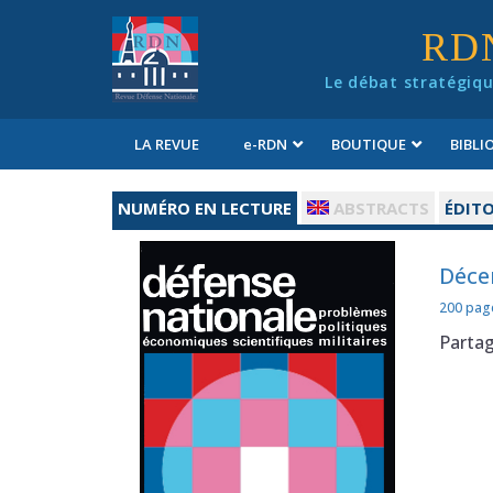
Panneau de gestion des cookies
RD
Le débat stratégiqu
LA REVUE
e
-RDN
BOUTIQUE
BIBL
Conditions générales de vente
NUMÉRO EN LECTURE
ABSTRACTS
ÉDITO
Déce
200 pag
Parta