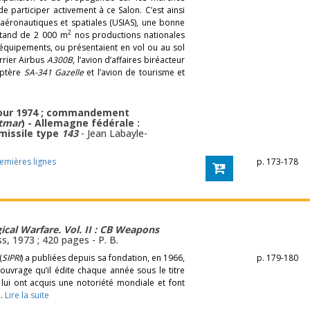
de participer activement à ce Salon. C’est ainsi
 aéronautiques et spatiales (USIAS), une bonne
2
stand de 2 000 m
nos productions nationales
équipements, ou présentaient en vol ou au sol
rrier Airbus
A300B
, l’avion d’affaires biréacteur
coptère
SA-341 Gazelle
et l’avion de tourisme et
 pour 1974 ; commandement
tmar
) - Allemagne fédérale :
missile type
143
-
Jean Labayle-
remières lignes
p. 173-178
cal Warfare. Vol. II : CB Weapons
ss, 1973 ; 420 pages -
P. B.
(
SIPRI
) a publiées depuis sa fondation, en 1966,
p. 179-180
uvrage qu’il édite chaque année sous le titre
 lui ont acquis une notoriété mondiale et font
é.
Lire la suite