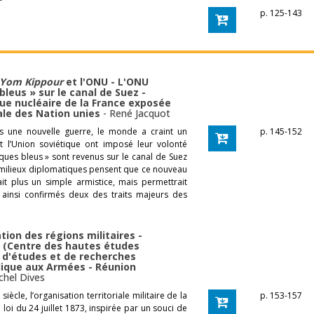
p. 125-143
Yom Kippour
et l'ONU - L'ONU
 bleus » sur le canal de Suez -
ique nucléaire de la France exposée
le des Nation unies
-
René Jacquot
rés une nouvelle guerre, le monde a craint un
p. 145-152
et l’Union soviétique ont imposé leur volonté
ues bleus » sont revenus sur le canal de Suez
ins milieux diplomatiques pensent que ce nouveau
ait plus un simple armistice, mais permettrait
t ainsi confirmés deux des traits majeurs des
tion des régions militaires -
r (Centre des hautes études
l d'études et de recherches
blique aux Armées - Réunion
chel Dives
ècle, l’organisation territoriale militaire de la
p. 153-157
loi du 24 juillet 1873, inspirée par un souci de