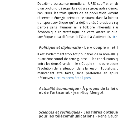
Deuxième puissance mondiale, l'URSS souffre, en dép
d'un profond déséquilibre dû à sa géographie démog
l'an 2000, les trois quarts de sa population vivront
réserves d'énergie primaire se situent dans la lointa
transport soviétique qu'il a déjà traités à plusieurs r
parfois sans l'humour ni le folklore inhérents à 
économique et stratégique de cette artère unique
soviétique et sa défense de l'Oural à Vladivostok.
Lire
Politique et diplomatie
- Le « couple » et 
Il est évidemment trop tôt pour tirer de la nouvell
quatrième round de cette guerre — les conclusions q
entre les deux Grands — le « Couple » — des relations 
l’évolution de la situation dans la région. Toutefoi
maintenant être faites, sans prétendre en épuise
définitives.
Lire les premières lignes
Actualité économique
- À propos de la loi
et de l'artisanat
-
Jean-Guy Mérigot
Sciences et techniques
- Les fibres optique
pour les télécommunications
-
René Gaudr