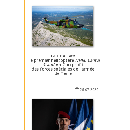
La DGA livre
le premier hélicoptère
NH90 Caïman
Standard 2
au profit
des forces spéciales de l’armée
de Terre
26-07-2026