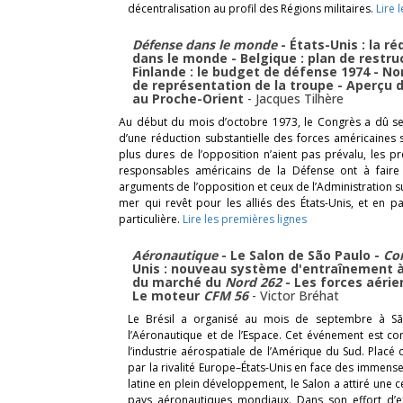
décentralisation au profil des Régions militaires.
Lire 
Défense dans le monde
- États-Unis : la r
dans le monde - Belgique : plan de restr
Finlande : le budget de défense 1974 - No
de représentation de la troupe - Aperçu d
au Proche-Orient
-
Jacques Tilhère
Au début du mois d’octobre 1973, le Congrès a dû 
d’une réduction substantielle des forces américaines 
plus dures de l’opposition n’aient pas prévalu, les p
responsables américains de la Défense ont à faire 
arguments de l’opposition et ceux de l’Administration s
mer qui revêt pour les alliés des États-Unis, et en p
particulière.
Lire les premières lignes
Aéronautique
- Le Salon de São Paulo -
Co
Unis : nouveau système d'entraînement à
du marché du
Nord 262
- Les forces aérie
Le moteur
CFM 56
-
Victor Bréhat
Le Brésil a organisé au mois de septembre à Sã
l’Aéronautique et de l’Espace. Cet événement est 
l’industrie aérospatiale de l’Amérique du Sud. Plac
par la rivalité Europe–États-Unis en face des immense
latine en plein développement, le Salon a attiré une 
pays aéronautiques mondiaux. Dans son effort d’