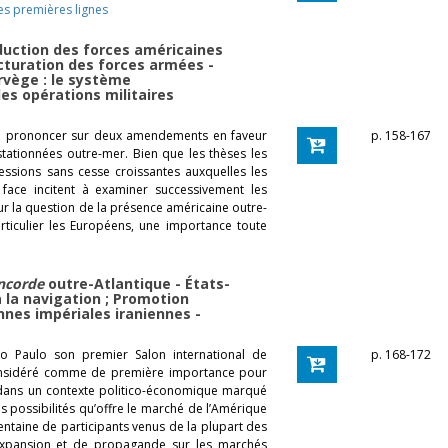
les premières lignes
éduction des forces américaines
ucturation des forces armées -
rvège : le système
es opérations militaires
se prononcer sur deux amendements en faveur
p. 158-167
stationnées outre-mer. Bien que les thèses les
ressions sans cesse croissantes auxquelles les
face incitent à examiner successivement les
ur la question de la présence américaine outre-
articulier les Européens, une importance toute
ncorde
outre-Atlantique - États-
 la navigation ; Promotion
nnes impériales iraniennes -
o Paulo son premier Salon international de
p. 168-172
considéré comme de première importance pour
é dans un contexte politico-économique marqué
s possibilités qu’offre le marché de l’Amérique
centaine de participants venus de la plupart des
expansion et de propagande sur les marchés