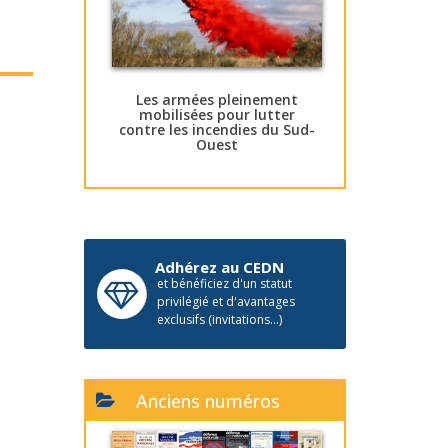
Les armées pleinement
mobilisées pour lutter
contre les incendies du Sud-
Ouest
Adhérez au CEDN
et bénéficiez d'un statut
privilégié et d'avantages
exclusifs (invitations...)
Anciens numéros