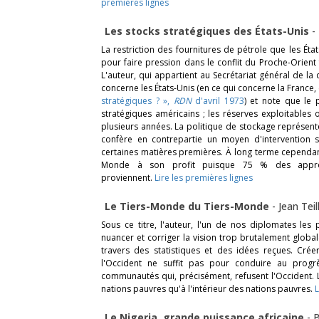
premières lignes
Les stocks stratégiques des États-Unis
-
La restriction des fournitures de pétrole que les É
pour faire pression dans le conflit du Proche-Orient 
L'auteur, qui appartient au Secrétariat général de la
concerne les États-Unis (en ce qui concerne la France, 
stratégiques ? »,
RDN
d'avril 1973
) et note que le 
stratégiques américains ; les réserves exploitables
plusieurs années. La politique de stockage représente
confère en contrepartie un moyen d'intervention 
certaines matières premières. À long terme cependant
Monde à son profit puisque 75 % des approvi
proviennent.
Lire les premières lignes
Le Tiers-Monde du Tiers-Monde
-
Jean Tei
Sous ce titre, l'auteur, l'un de nos diplomates les
nuancer et corriger la vision trop brutalement glob
travers des statistiques et des idées reçues. Cr
l'Occident ne suffit pas pour conduire au prog
communautés qui, précisément, refusent l'Occident. L
nations pauvres qu'à l'intérieur des nations pauvres.
L
Le Nigeria, grande puissance africaine
-
B