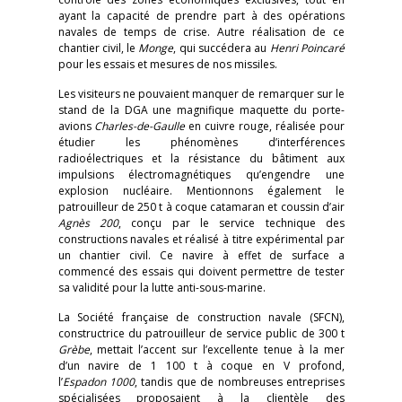
ayant la capacité de prendre part à des opérations
navales de temps de crise. Autre réalisation de ce
chantier civil, le
Monge
, qui succédera au
Henri Poincaré
pour les essais et mesures de nos missiles.
Les visiteurs ne pouvaient manquer de remarquer sur le
stand de la DGA une magnifique maquette du porte-
avions
Charles-de-Gaulle
en cuivre rouge, réalisée pour
étudier les phénomènes d’interférences
radioélectriques et la résistance du bâtiment aux
impulsions électromagnétiques qu’engendre une
explosion nucléaire. Mentionnons également le
patrouilleur de 250 t à coque catamaran et coussin d’air
Agnès 200
, conçu par le service technique des
constructions navales et réalisé à titre expérimental par
un chantier civil. Ce navire à effet de surface a
commencé des essais qui doivent permettre de tester
sa validité pour la lutte anti-sous-marine.
La Société française de construction navale (SFCN),
constructrice du patrouilleur de service public de 300 t
Grèbe
, mettait l’accent sur l’excellente tenue à la mer
d’un navire de 1 100 t à coque en V profond,
l’
Espadon 1000
, tandis que de nombreuses entreprises
spécialisées proposaient à la clientèle des