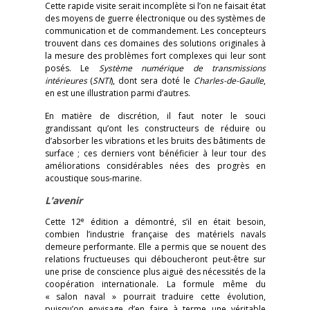
Cette rapide visite serait incomplète si l’on ne faisait état
des moyens de guerre électronique ou des systèmes de
communication et de commandement. Les concepteurs
trouvent dans ces domaines des solutions originales à
la mesure des problèmes fort complexes qui leur sont
posés. Le
Système numérique de transmissions
intérieures
(
SNTI
), dont sera doté le
Charles-de-Gaulle
,
en est une illustration parmi d’autres.
En matière de discrétion, il faut noter le souci
grandissant qu’ont les constructeurs de réduire ou
d’absorber les vibrations et les bruits des bâtiments de
surface ; ces derniers vont bénéficier à leur tour des
améliorations considérables nées des progrès en
acoustique sous-marine.
L’avenir
e
Cette 12
édition a démontré, s’il en était besoin,
combien l’industrie française des matériels navals
demeure performante. Elle a permis que se nouent des
relations fructueuses qui déboucheront peut-être sur
une prise de conscience plus aiguë des nécessités de la
coopération internationale. La formule même du
« salon naval » pourrait traduire cette évolution,
puisqu’on envisage d’en faire à terme une véritable