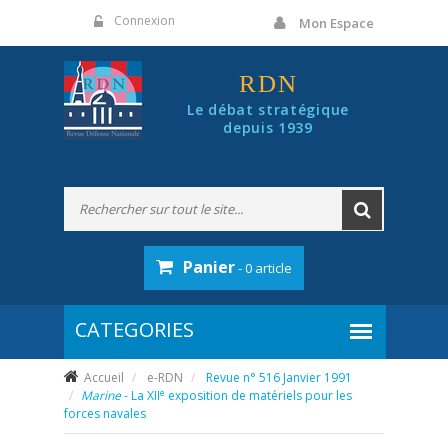
Panneau de gestion des cookies
Connexion
Mon Espace
RDN
Le débat stratégique
depuis 1939
Panier
- 0 article
Accueil
e-RDN
Revue n° 516 Janvier 1991
e
Marine
- La XII
exposition de matériels pour les
forces navales