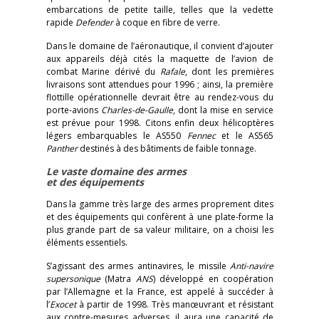
embarcations de petite taille, telles que la vedette
rapide
Defender
à coque en fibre de verre.
Dans le domaine de l’aéronautique, il convient d’ajouter
aux appareils déjà cités la maquette de l’avion de
combat Marine dérivé du
Rafale
, dont les premières
livraisons sont attendues pour 1996 ; ainsi, la première
flottille opérationnelle devrait être au rendez-vous du
porte-avions
Charles-de-Gaulle
, dont la mise en service
est prévue pour 1998. Citons enfin deux hélicoptères
légers embarquables le AS550
Fennec
et le AS565
Panther
destinés à des bâtiments de faible tonnage.
Le vaste domaine des armes
et des équipements
Dans la gamme très large des armes proprement dites
et des équipements qui confèrent à une plate-forme la
plus grande part de sa valeur militaire, on a choisi les
éléments essentiels.
S’agissant des armes antinavires, le missile
Anti-navire
supersonique
(Matra
ANS
) développé en coopération
par l’Allemagne et la France, est appelé à succéder à
l’
Exocet
à partir de 1998. Très manœuvrant et résistant
aux contre-mesures adverses, il aura une capacité de