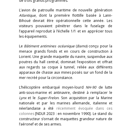
de trois grands programmes.
L’avion de patrouille maritime de nouvelle génération
Atlantique
, dont la première flottille basée à Lann-
Bihoué devrait être opérationnelle cette année. Les
visiteurs pouvaient pénétrer dans le fuselage de
l’appareil reproduit à l’échelle 1/1 et en apprécier tous
les équipements.
Le
Bâtiment antimines océanique
(
Bamo
) conçu pour la
menace grands fonds et en cours de construction à
Lorient. Une grande maquette du navire, suspendue aux
poutres du hall central, dominait l’exposition et offrait
aux regards sa coque à tunnel, reliée aux différents
apparaux de chasse aux mines posés sur un fond de la
mer recréé pour la circonstance.
L’hélicoptère embarqué moyen-lourd
NH-90
de lutte
anti-sous-marine et antinavire, destiné à remplacer le
Lynx
et le
Super-Frelon
. Son acquisition par la Marine
nationale et par les marines allemande, italienne et
néerlandaise a été
récemment évoquée dans ces
colonnes
[NDLR 2023 : en novembre 1990]. Le stand du
constructeur s’ornait de maquettes grandeur nature de
l’aéronef et de ses armes.