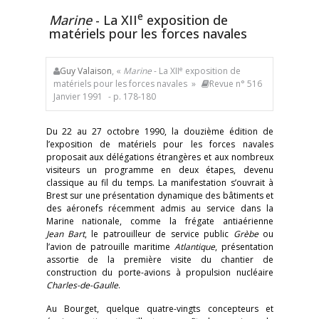
e
Marine
- La XII
exposition de
matériels pour les forces navales
e
Guy Valaison
, «
Marine
- La XII
exposition de
matériels pour les forces navales »
Revue n° 516
Janvier 1991
- p. 178-180
Du 22 au 27 octobre 1990, la douzième édition de
l’exposition de matériels pour les forces navales
proposait aux délégations étrangères et aux nombreux
visiteurs un programme en deux étapes, devenu
classique au fil du temps. La manifestation s’ouvrait à
Brest sur une présentation dynamique des bâtiments et
des aéronefs récemment admis au service dans la
Marine nationale, comme la frégate antiaérienne
Jean Bart
, le patrouilleur de service public
Grèbe
ou
l’avion de patrouille maritime
Atlantique
, présentation
assortie de la première visite du chantier de
construction du porte-avions à propulsion nucléaire
Charles-de-Gaulle
.
Au Bourget, quelque quatre-vingts concepteurs et