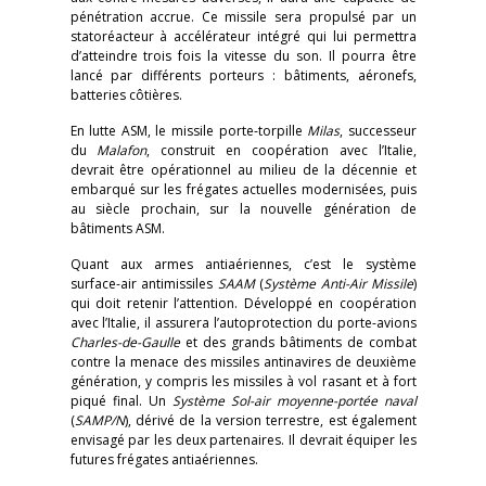
pénétration accrue. Ce missile sera propulsé par un
statoréacteur à accélérateur intégré qui lui permettra
d’atteindre trois fois la vitesse du son. Il pourra être
lancé par différents porteurs : bâtiments, aéronefs,
batteries côtières.
En lutte ASM, le missile porte-torpille
Milas
, successeur
du
Malafon
, construit en coopération avec l’Italie,
devrait être opérationnel au milieu de la décennie et
embarqué sur les frégates actuelles modernisées, puis
au siècle prochain, sur la nouvelle génération de
bâtiments ASM.
Quant aux armes antiaériennes, c’est le système
surface-air antimissiles
SAAM
(
Système Anti-Air Missile
)
qui doit retenir l’attention. Développé en coopération
avec l’Italie, il assurera l’autoprotection du porte-avions
Charles-de-Gaulle
et des grands bâtiments de combat
contre la menace des missiles antinavires de deuxième
génération, y compris les missiles à vol rasant et à fort
piqué final. Un
Système Sol-air moyenne-portée naval
(
SAMP/N
), dérivé de la version terrestre, est également
envisagé par les deux partenaires. Il devrait équiper les
futures frégates antiaériennes.