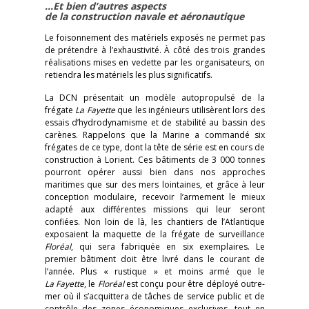
…Et bien d’autres aspects
de la construction navale et aéronautique
Le foisonnement des matériels exposés ne permet pas
de prétendre à l’exhaustivité. À côté des trois grandes
réalisations mises en vedette par les organisateurs, on
retiendra les matériels les plus significatifs.
La DCN présentait un modèle autopropulsé de la
frégate
La Fayette
que les ingénieurs utilisèrent lors des
essais d’hydrodynamisme et de stabilité au bassin des
carènes. Rappelons que la Marine a commandé six
frégates de ce type, dont la tête de série est en cours de
construction à Lorient. Ces bâtiments de 3 000 tonnes
pourront opérer aussi bien dans nos approches
maritimes que sur des mers lointaines, et grâce à leur
conception modulaire, recevoir l’armement le mieux
adapté aux différentes missions qui leur seront
confiées. Non loin de là, les chantiers de l’Atlantique
exposaient la maquette de la frégate de surveillance
Floréal
, qui sera fabriquée en six exemplaires. Le
premier bâtiment doit être livré dans le courant de
l’année. Plus « rustique » et moins armé que le
La Fayette
, le
Floréal
est conçu pour être déployé outre-
mer où il s’acquittera de tâches de service public et de
contrôle des zones économiques exclusives, tout en