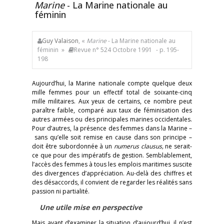
Marine
- La Marine nationale au
féminin
Guy Valaison
, «
Marine
- La Marine nationale au
féminin »
Revue n° 524 Octobre 1991
- p. 195-
198
Aujourd’hui, la Marine nationale compte quelque deux
mille femmes pour un effectif total de soixante-cinq
mille militaires. Aux yeux de certains, ce nombre peut
paraître faible, comparé aux taux de féminisation des
autres armées ou des principales marines occidentales.
Pour d’autres, la présence des femmes dans la Marine –
sans qu’elle soit remise en cause dans son principe –
doit être subordonnée à un
numerus clausus,
ne serait-
ce que pour des impératifs de gestion. Semblablement,
l’accès des femmes à tous les emplois maritimes suscite
des divergences d’appréciation. Au-delà des chiffres et
des désaccords, il convient de regarder les réalités sans
passion ni partialité.
Une utile mise en perspective
Mais avant d’examiner la situation d’aujourd’hui, il n’est