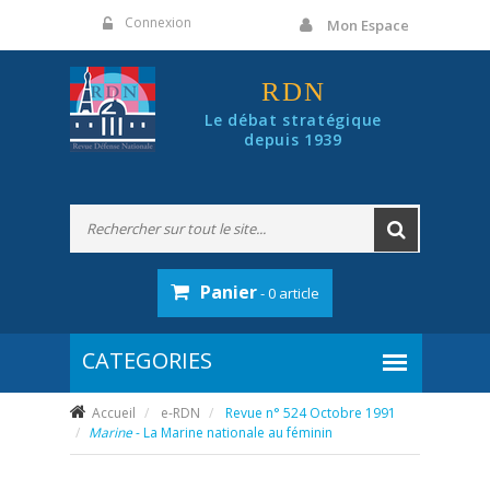
Panneau de gestion des cookies
Connexion
Mon Espace
RDN
Le débat stratégique
depuis 1939
Panier
- 0 article
Accueil
e-RDN
Revue n° 524 Octobre 1991
Marine
- La Marine nationale au féminin