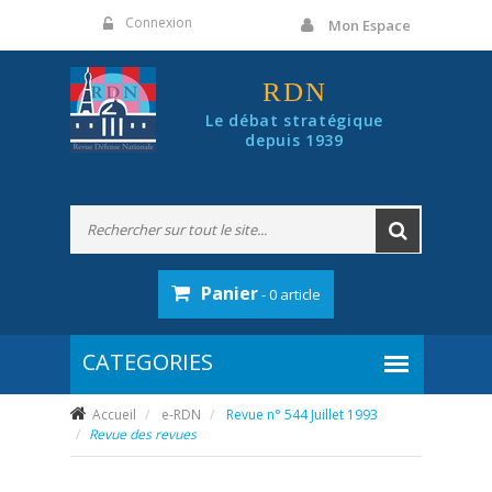
Panneau de gestion des cookies
Connexion
Mon Espace
RDN
Le débat stratégique
depuis 1939
Panier
- 0 article
Accueil
e-RDN
Revue n° 544 Juillet 1993
Revue des revues