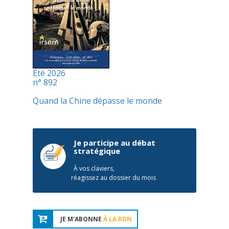
Été 2026
n° 892
Quand la Chine dépasse le monde
Je participe au débat
stratégique
À vos claviers,
réagissez au dossier du mois
JE M'ABONNE
À LA RDN