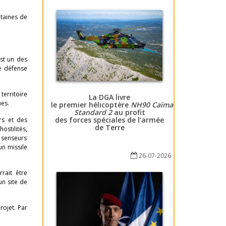
ntaines de
est un des
e défense
territoire
La DGA livre
ues.
le premier hélicoptère
NH90 Caïman
Standard 2
au profit
des forces spéciales de l’armée
urs et des
de Terre
ostilités,
s senseurs
un missile
26-07-2026
rait être
un site de
rojet. Par