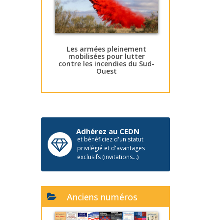
Les armées pleinement
mobilisées pour lutter
contre les incendies du Sud-
Ouest
Adhérez au CEDN
et bénéficiez d'un statut
privilégié et d'avantages
exclusifs (invitations...)
Anciens numéros