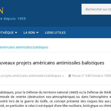
N
e depuis 1939
IOTHÈQUE
LA RDN
LIENS UTILES
américains antimissiles balistiques
uveaux projets américains antimissiles balistiques
 projets américains antimissiles balistiques »
Revue n° 546 Octobre 1993
listiques, pour la Défense du territoire national (
NMD
) ou la Défense de théât
erminale de rentrée (destruction exo-atmosphérique) ou dans l’atmosphère 
tré lors de la guerre du Golfe, ce concept présente des risques liés aux 
pté, en particulier si celui-ci est équipé d’une tête nucléaire, biologique ou chim