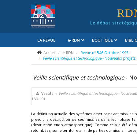
Panneau de gestion des cookies
RD
Le débat stratégiqu
LA REVUE
e
-RDN
BOUTIQUE
BIBL
Conditions générales de vente
Accueil
e-RDN
Revue n° 546 Octobre 1993
Veille scientifique et technologique
- Nouveaux projets 
Veille scientifique et technologique
- No
Vescite
, «
Veille scientifique et technologique
- Nouveaux
189-191
La définition actuelle des systèmes américains antimissiles ba
prévoit la destruction de ces missiles dans leur phase t
(destruction endo-atmosphérique). Comme cela a été démon
retombées, sur le territoire ami, de parties du missile interce