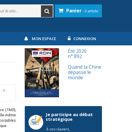
Panier
- 0 article
MON ESPACE
CONNEXION
Été 2026
n° 892
Quand la Chine
dépasse le
monde
- p.
re (
TMD
),
Je participe au débat
elle-même
stratégique
possibles
ique.
À vos claviers,