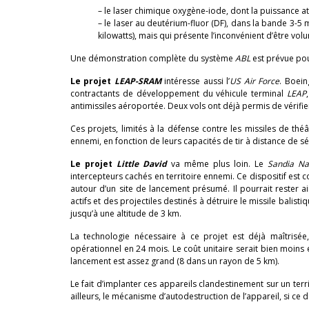
– le laser chimique oxygène-iode, dont la puissance att
– le laser au deutérium-fluor (DF), dans la bande 3-5
kilowatts), mais qui présente l’inconvénient d’être vol
Une démonstration complète du système
ABL
est prévue pou
Le projet
LEAP-SRAM
intéresse aussi l’
US Air Force
. Boein
contractants de développement du véhicule terminal
LEAP
antimissiles aéroportée. Deux vols ont déjà permis de vérifi
Ces projets, limités à la défense contre les missiles de thé
ennemi, en fonction de leurs capacités de tir à distance de séc
Le projet
Little David
va même plus loin. Le
Sandia Na
intercepteurs cachés en territoire ennemi. Ce dispositif est c
autour d’un site de lancement présumé. Il pourrait rester 
actifs et des projectiles destinés à détruire le missile balis
jusqu’à une altitude de 3 km.
La technologie nécessaire à ce projet est déjà maîtrisé
opérationnel en 24 mois. Le coût unitaire serait bien moins 
lancement est assez grand (8 dans un rayon de 5 km).
Le fait d’implanter ces appareils clandestinement sur un terri
ailleurs, le mécanisme d’autodestruction de l’appareil, si ce 