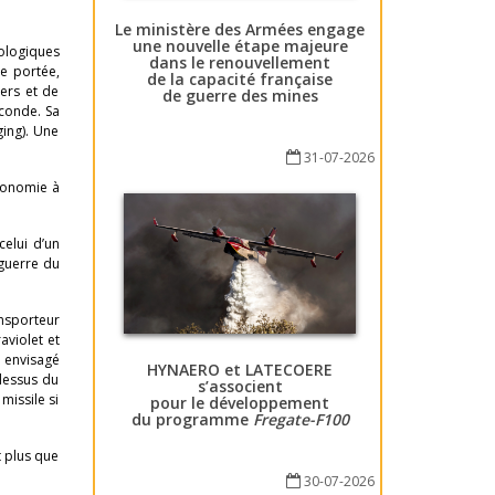
Le ministère des Armées engage
une nouvelle étape majeure
nologiques
dans le renouvellement
de portée,
de la capacité française
ers et de
de guerre des mines
econde. Sa
ing). Une
31-07-2026
utonomie à
celui d’un
 guerre du
ansporteur
aviolet et
t envisagé
HYNAERO et LATECOERE
-dessus du
s’associent
missile si
pour le développement
du programme
Fregate-F100
t plus que
30-07-2026