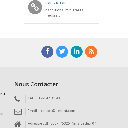
Liens utiles
Institutions, ministères,
médias...
Nous Contacter
r le
Tél. : 01 44 42 31 90
Email : contact@defnat.com
ourt
Adresse : BP 8607, 75325 Paris cedex 07