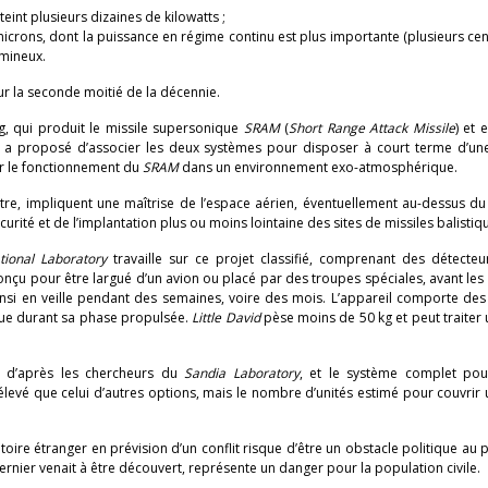
eint plusieurs dizaines de kilowatts ;
 microns, dont la puissance en régime continu est plus importante (plusieurs ce
umineux.
r la seconde moitié de la décennie.
g, qui produit le missile supersonique
SRAM
(
Short Range Attack Missile
) et 
, a proposé d’associer les deux systèmes pour disposer à court terme d’un
er le fonctionnement du
SRAM
dans un environnement exo-atmosphérique.
âtre, impliquent une maîtrise de l’espace aérien, éventuellement au-dessus du 
urité et de l’implantation plus ou moins lointaine des sites de missiles balistiq
tional Laboratory
travaille sur ce projet classifié, comprenant des détecte
onçu pour être largué d’un avion ou placé par des troupes spéciales, avant les h
ainsi en veille pendant des semaines, voire des mois. L’appareil comporte de
tique durant sa phase propulsée.
Little David
pèse moins de 50 kg et peut traiter 
e, d’après les chercheurs du
Sandia Laboratory
, et le système complet pour
élevé que celui d’autres options, mais le nombre d’unités estimé pour couvrir 
toire étranger en prévision d’un conflit risque d’être un obstacle politique au p
dernier venait à être découvert, représente un danger pour la population civile.