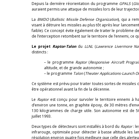
Depuis la dernière réorientation du programme
GPALS
(
Glo
auraient permis une attaque de missiles lors de leur trajecto
La
BMDO
(
Ballistic Missile Defense Organization
), qui a re
visant à détruire les missiles au plus tôt après leur lancemen
faible). Ce concept évite également de traiter le problème de
de l’interception retombent sur le territoire de l’ennemi, ce
Le projet
Raptor-Talon
du
LLNL
(
Lawrence Livermore Nat
distincts :
– le programme
Raptor
(
Responsive Aircraft Progra
altitude, et de grande autonomie ;
– le programme
Talon
(
Theater Applications-Launch O
Ce système est prévu pour traiter toutes sortes de missiles 
être opérationnel avant la fin de la décennie.
Le
Raptor
est conçu pour survoler le territoire ennemi à hau
d’environ une tonne, en graphite époxy, de 30 mètres d’env
130 kilogrammes de charge utile. Son autonomie est de 50 
juillet 1993.
Deux types de détecteurs sont installés à bord du
Raptor
: l
infrarouge, optimisée pour détecter à basse altitude les lan
résolution environ quatre fois meilleure que celle des alerte