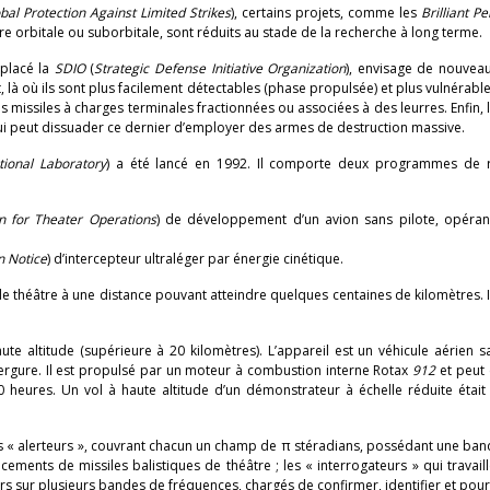
bal Protection Against Limited Strikes
), certains projets, comme les
Brilliant P
ire orbitale ou suborbitale, sont réduits au stade de la recherche à long terme.
mplacé la
SDIO
(
Strategic Defense Initiative Organization
), envisage de nouveau
t, là où ils sont plus facilement détectables (phase propulsée) et plus vulnérable
s missiles à charges terminales fractionnées ou associées à des leurres. Enfin, 
 qui peut dissuader ce dernier d’employer des armes de destruction massive.
ional Laboratory
) a été lancé en 1992. Il comporte deux programmes de 
in for Theater Operations
) de développement d’un avion sans pilote, opéran
n Notice
) d’intercepteur ultraléger par énergie cinétique.
de théâtre à une distance pouvant atteindre quelques centaines de kilomètres. I
te altitude (supérieure à 20 kilomètres). L’appareil est un véhicule aérien s
ergure. Il est propulsé par un moteur à combustion interne Rotax
912
et peut
heures. Un vol à haute altitude d’un démonstrateur à échelle réduite était
es « alerteurs », couvrant chacun un champ de π stéradians, possédant une ban
cements de missiles balistiques de théâtre ; les « interrogateurs » qui travail
urs sur plusieurs bandes de fréquences, chargés de confirmer, identifier et pour