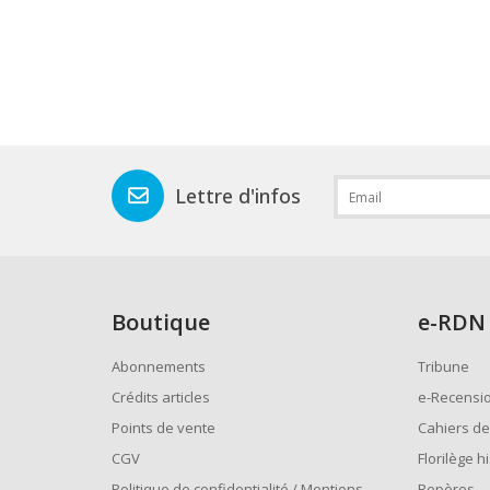
Lettre d'infos
Boutique
e
-RDN
Abonnements
Tribune
Crédits articles
e-Recensi
Points de vente
Cahiers de
CGV
Florilège h
Politique de confidentialité / Mentions
Repères