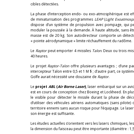
cibles détectées.
La phase d’interception endo- ou exo-atmosphérique est ef
de miniaturisation des programmes
LEAP
(
Light Exoatmosph
dispose d’un système de propulsion avec pompage, qui pe
moduler la poussée à la demande. À haute altitude, sans êtr
masse est de 20 kg. Son autodirecteur comporte un détecte
« pointe aérodynamique » limite réchauffement du radôme.
Le
Raptor
peut emporter 4 missiles
Talon
. Deux ou trois mi
40 heures.
Le projet
Raptor-Talon
offre plusieurs avantages ; d’une par
intercepteur Talon entre 0,5 et 1 M $ ; d’autre part, ce syst
Golfe aurait nécessité une douzaine de
Raptor
.
Le
projet
ABL
(
Air Borne Laser
)
, laser embarqué sur un avio
est en cours de conception chez Boeing et Lockheed. En plu
le visible pour détecter le missile durant la phase de déc
d’utiliser des véhicules aériens automatiques (sans pilote)
territoire ennemi sans aucun risque pour l’équipage. Le laser
son énergie est suffisante.
Les études actuelles s’orientent vers les lasers chimiques, l
la dimension du faisceau peut être importante (diamètre : 1,50