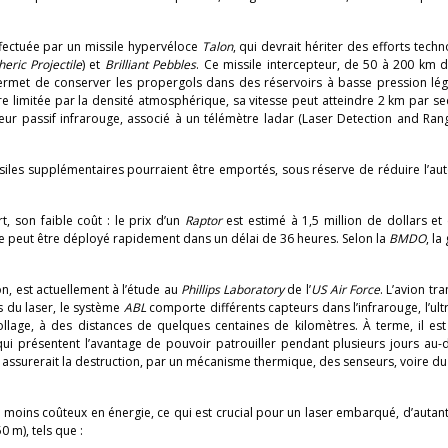
fectuée par un missile hypervéloce
Talon
, qui devrait hériter des efforts tech
eric Projectile
) et
Brilliant Pebbles
. Ce missile intercepteur, de 50 à 200 km 
rmet de conserver les propergols dans des réservoirs à basse pression lég
e limitée par la densité atmosphérique, sa vitesse peut atteindre 2 km par s
ur passif infrarouge, associé à un télémètre ladar (Laser Detection and Rang
ssiles supplémentaires pourraient être emportés, sous réserve de réduire l’a
t, son faible coût : le prix d’un
Raptor
est estimé à 1,5 million de dollars et 
ème peut être déployé rapidement dans un délai de 36 heures. Selon la
BMDO
, la
n, est actuellement à l’étude au
Phillips Laboratory
de l’
US Air Force
. L’avion tr
s du laser, le système
ABL
comporte différents capteurs dans l’infrarouge, l’ultr
ollage, à des distances de quelques centaines de kilomètres. À terme, il es
 qui présentent l’avantage de pouvoir patrouiller pendant plusieurs jours au
 assurerait la destruction, par un mécanisme thermique, des senseurs, voire du 
es moins coûteux en énergie, ce qui est crucial pour un laser embarqué, d’autan
 m), tels que :