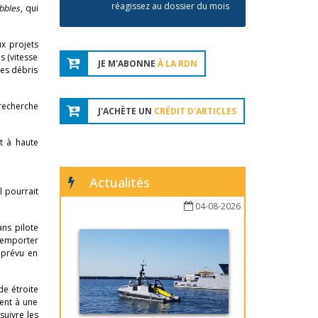
réagissez au dossier du mois
ebbles
, qui
x projets
s (vitesse
JE M'ABONNE
À LA RDN
les débris
recherche
J'ACHÈTE UN
CRÉDIT D'ARTICLES
t à haute
Actualités
l pourrait
04-08-2026
ans pilote
 emporter
 prévu en
de étroite
lent à une
suivre les