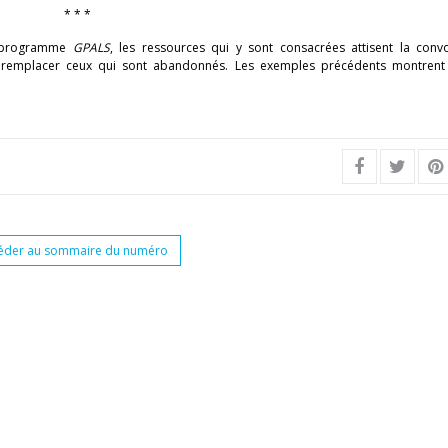
* * *
du programme
GPALS
, les ressources qui y sont consacrées attisent la convo
 remplacer ceux qui sont abandonnés. Les exemples précédents montrent
éder au sommaire du numéro