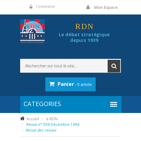
Panneau de gestion des cookies
Connexion
Mon Espace
RDN
Le débat stratégique
depuis 1939
Panier
- 0 article
Accueil
e-RDN
Revue n° 559 Décembre 1994
Revue des revues