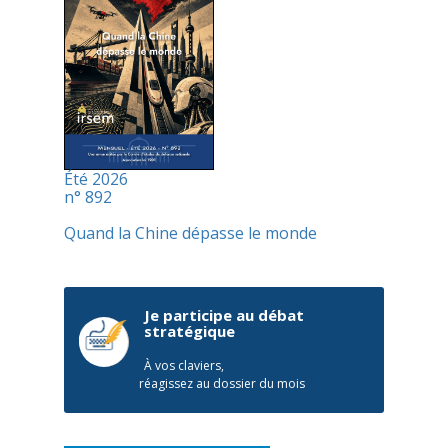
Été 2026
n° 892
Quand la Chine dépasse le monde
Je participe au débat
stratégique
À vos claviers,
réagissez au dossier du mois