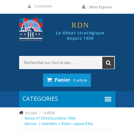
Panneau de gestion des cookies
Connexion
Mon Espace
RDN
Le débat stratégique
depuis 1939
Panier
- 0 article
Accueil
e-RDN
Revue n° 559 Décembre 1994
Marine
- L'entretien « flotte » aujourd'hui