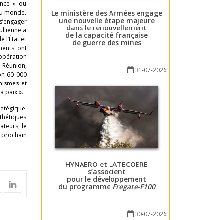
ance » ou
Le ministère des Armées engage
 au monde.
une nouvelle étape majeure
 s’engager
dans le renouvellement
ullienne a
de la capacité française
 l’État et
de guerre des mines
ements ont
opération
 Réunion,
31-07-2026
on 60 000
nismes et
a paix ».
ratégique.
nthétiques
ateurs, le
u prochain
HYNAERO et LATECOERE
s’associent
pour le développement
du programme
Fregate-F100
30-07-2026