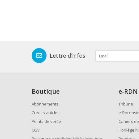
Lettre d'infos
Boutique
e
-RDN
Abonnements
Tribune
Crédits articles
e-Recensi
Points de vente
Cahiers de
CGV
Florilège h
Politique de confidentialité / Mentions
Repères