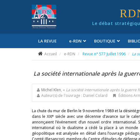
Panneau de gestion des cookies
RD
Le débat stratégiqu
LA REVUE
e
-RDN
BOUTIQUE
BIBL
Conditions générales de vente
Accueil
e-RDN
Revue n° 577 Juillet 1996
La s
La société internationale après la guerr
Michel Klen
, «
La société internationale après la guerre f
Auteur(s) de l'ouvrage : Daniel Colard
Éditions Arm
La chute du mur de Berlin le 9 novembre 1989 et la désinté
e
dans le XXI
siècle avec une décennie d’avance sur le calend
annonçaient l’événement d’un nouvel ordre international. 
international où le dualisme a cédé la place à un monde «
géopolitique est analysée en détail dans l’ouvrage pédago
Comté (Besançon), membre du Centre d’études de défense et de