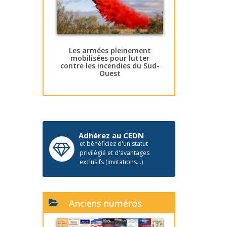
Les armées pleinement
mobilisées pour lutter
contre les incendies du Sud-
Ouest
Adhérez au CEDN
et bénéficiez d'un statut
privilégié et d'avantages
exclusifs (invitations...)
Anciens numéros