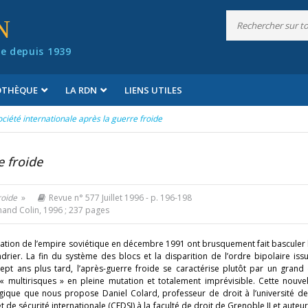
N
e depuis 1939
IOTHÈQUE
LA RDN
LIENS UTILES
ociété internationale après la guerre froide
e froide
roide
»
Revue n° 577 Juillet 1996
- p. 196-198
and Colin, 1996 ; 237 pages
gration de l’empire soviétique en décembre 1991 ont brusquement fait bascule
rier. La fin du système des blocs et la disparition de l’ordre bipolaire iss
Sept ans plus tard, l’après-guerre froide se caractérise plutôt par un grand
 multirisques » en pleine mutation et totalement imprévisible. Cette nouve
gique que nous propose Daniel Colard, professeur de droit à l’université de
 sécurité internationale (CEDSI) à la faculté de droit de Grenoble II et auteur