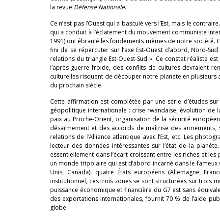
la revue
Défense Nationale
.
Ce n’est pas l’Ouest qui a basculé vers l’Est, mais le contrai
qui a conduit à l’éclatement du mouvement communiste internat
1991) ont ébranlé les fondements mêmes de notre société. C
fini de se répercuter sur l’axe Est-Ouest d’abord, Nord-Su
relations du triangle Est-Ouest-Sud ». Ce constat réaliste es
l’après-guerre froide, des conflits de cultures devraient re
culturelles risquent de découper notre planète en plusieurs air
du prochain siècle.
Cette affirmation est complétée par une série d’études sur 
géopolitique internationale : crise rwandaise, évolution de
paix au Proche-Orient, organisation de la sécurité européen
désarmement et des accords de maîtrise des armements, str
relations de l’Alliance atlantique avec l’Est, etc. Les pho
lecteur des données intéressantes sur l’état de la planèt
essentiellement dans l’écart croissant entre les riches et les
un monde tripolaire qui est d’abord incarné dans le fameux G
Unis, Canada), quatre États européens (Allemagne, France
institutionnel, ces trois zones se sont structurées sur trois mo
puissance économique et financière du G7 est sans équivale
des exportations internationales, fournit 70 % de l’aide 
globe.