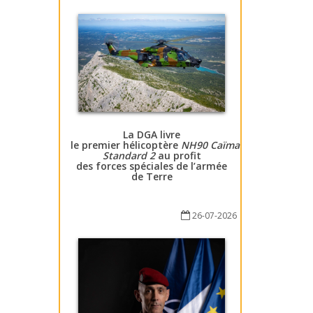
La DGA livre
le premier hélicoptère
NH90 Caïman
Standard 2
au profit
des forces spéciales de l’armée
de Terre
26-07-2026