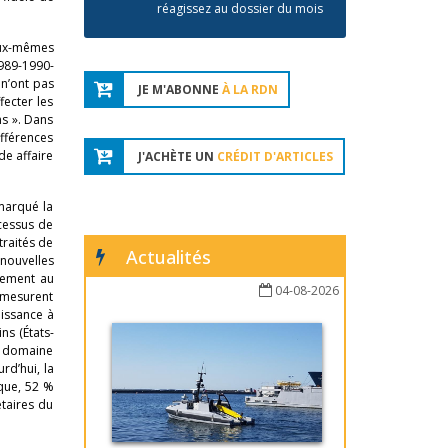
réagissez au dossier du mois
’eux-mêmes
1989-1990-
 n’ont pas
JE M'ABONNE
À LA RDN
fecter les
ns ». Dans
ifférences
de affaire
J'ACHÈTE UN
CRÉDIT D'ARTICLES
 marqué la
ocessus de
traités de
Actualités
nouvelles
lement au
04-08-2026
 mesurent
aissance à
ns (États-
e domaine
rd’hui, la
ique, 52 %
taires du