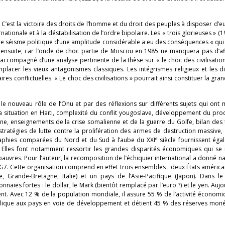
re. C’est la victoire des droits de l’homme et du droit des peuples à disposer d
ionale et à la déstabilisation de l’ordre bipolaire. Les « trois glorieuses » (
e séisme politique d’une amplitude considérable a eu des conséquences « qui
d ensuite, car l’onde de choc partie de Moscou en 1985 ne manquera pas d’af
t accompagné d’une analyse pertinente de la thèse sur « le choc des civilisatio
mplacer les vieux antagonismes classiques. Les intégrismes religieux et les d
es conflictuelles. « Le choc des civilisations » pourrait ainsi constituer la gran
le nouveau rôle de l’Onu et par des réflexions sur différents sujets qui ont
 la situation en Haïti, complexité du conflit yougoslave, développement du pr
ne, enseignements de la crise somalienne et de la guerre du Golfe, bilan des 
atégies de lutte contre la prolifération des armes de destruction massive, 
e
tographies comparées du Nord et du Sud à l’aube du XXI
siècle fournissent éga
e. Elles font notamment ressortir les grandes disparités économiques qui se
 pauvres. Pour l’auteur, la recomposition de l’échiquier international a donné n
7. Cette organisation comprend en effet trois ensembles : deux États américai
, Grande-Bretagne, Italie) et un pays de l’Asie-Pacifique (Japon). Dans l
nnaies fortes : le dollar, le Mark (bientôt remplacé par l’euro ?) et le yen. Aujou
nt. Avec 12 % de la population mondiale, il assure 55 % de l’activité économ
publique aux pays en voie de développement et détient 45 % des réserves moné