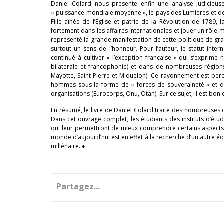
Daniel Colard nous présente enfin une analyse judicieu
« puissance mondiale moyenne », le pays des Lumières et des
Fille aînée de l’Église et patrie de la Révolution de 1789, 
fortement dans les affaires internationales et jouer un rôle
représenté la grande manifestation de cette politique de gran
surtout un sens de l’honneur. Pour l’auteur, le statut inte
continué à cultiver « l’exception française » qui s’expri
bilatérale et francophonie) et dans de nombreuses région
Mayotte, Saint-Pierre-et-Miquelon). Ce rayonnement est pe
hommes sous la forme de « forces de souveraineté » et de 
organisations (Eurocorps, Onu, Otan). Sur ce sujet, il est bon
En résumé, le livre de Daniel Colard traite des nombreuses
Dans cet ouvrage complet, les étudiants des instituts d’étud
qui leur permettront de mieux comprendre certains aspects d
monde d’aujourd’hui est en effet à la recherche d’un autre équ
millénaire. ♦
Partagez...