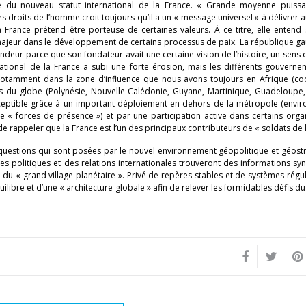
se du nouveau statut international de la France. « Grande moyenne puiss
 droits de l’homme croit toujours qu’il a un « message universel » à délivrer
la France prétend être porteuse de certaines valeurs. À ce titre, elle entend
 majeur dans le développement de certains processus de paix. La république ga
deur parce que son fondateur avait une certaine vision de l’histoire, un sens de
rnational de la France a subi une forte érosion, mais les différents gouvern
me notamment dans la zone d’influence que nous avons toujours en Afrique (co
s du globe (Polynésie, Nouvelle-Calédonie, Guyane, Martinique, Guadeloupe,
rceptible grâce à un important déploiement en dehors de la métropole (envir
« forces de présence ») et par une participation active dans certains orga
 de rappeler que la France est l’un des principaux contributeurs de « soldats de l
 questions qui sont posées par le nouvel environnement géopolitique et géost
es politiques et des relations internationales trouveront des informations sy
u « grand village planétaire ». Privé de repères stables et de systèmes régul
ilibre et d’une « architecture globale » afin de relever les formidables défis d