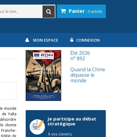
Panier
- 0 article
MON ESPACE
CONNEXION
Été 2026
n° 892
Quand la Chine
dépasse le
monde
r le monde
u de Yalta
Je participe au débat
 désordre
stratégique
lle donne
 Franche-
À vos claviers,
 fidèle de