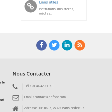
Liens utiles
Institutions, ministères,
médias...
Nous Contacter
r le
Tél. : 01 44 42 31 90
Email : contact@defnat.com
ourt
Adresse : BP 8607, 75325 Paris cedex 07