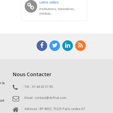
Liens utiles
Institutions, ministères,
médias...
Nous Contacter
r le
Tél. : 01 44 42 31 90
Email : contact@defnat.com
ourt
Adresse : BP 8607, 75325 Paris cedex 07