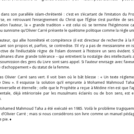
 dans son parallèle islam-chrétienté : c’est en s’écartant de l’imitation du P
erse, en retrouvant l’enseignement du Christ que l’Église s’est purifiée de se
 l’auteur, la « grande tradition » est celui où se termine l’hégémonie cal
au sunnisme qu’Olivier Carré présente le quiétisme politique comme la règle uni
auteur, qui allie honnêteté et compétence (il est directeur de recherche à la
sant son propos et, parfois, se contredise. S’il n’y a pas de messianisme en 
pective de l’inéluctable règne de l’islam donnent à l’histoire un sens évident. S
anes d’une grande tolérance – qui entretient la nostalgie des intellectuels
 soumission des gens du Livre sont sans appel. Si l’auteur envisage avec faveu
re d’achoppement » du statut de la femme.
 Olivier Carré sans vert. Il voit bien où le bât blesse : « Un texte régleme
de Dieu ». Il esquisse la solution qu’il emprunte à Mohamed Mahmoud Taha
iverselle et éternelle ; celle que le Prophète a reçue à Médine n’en est que l’a
mentale, déjà intériorisée par les musulmans éclairés ou de bon sens, est en
.
s : Mohamed Mahmoud Taha a été exécuté en 1985. Voilà le problème tragiquem
se d’Olivier Carré ; mais si nous considérons son livre comme un manuel péda
 pie. ♦