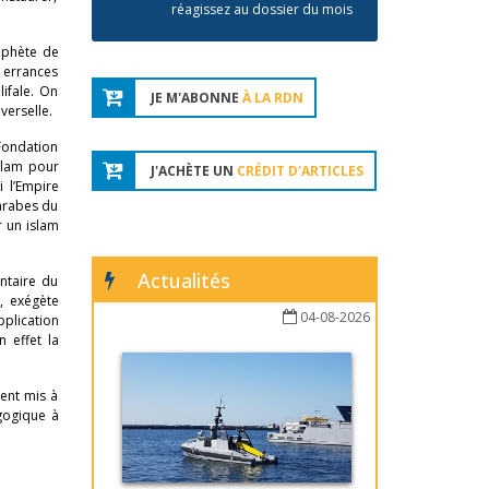
réagissez au dossier du mois
rophète de
s errances
ifale. On
JE M'ABONNE
À LA RDN
verselle.
 Fondation
islam pour
J'ACHÈTE UN
CRÉDIT D'ARTICLES
i l’Empire
 arabes du
r un islam
Actualités
ntaire du
, exégète
04-08-2026
pplication
 effet la
ent mis à
gogique à