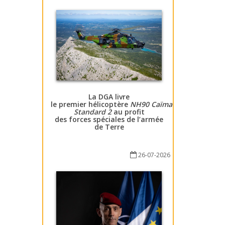
La DGA livre
le premier hélicoptère
NH90 Caïman
Standard 2
au profit
des forces spéciales de l’armée
de Terre
26-07-2026