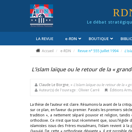
Panneau de gestion des cookies
RD
Le débat stratégiqu
LA REVUE
e
-RDN
BOUTIQUE
BIBL
Conditions générales de vente
Accueil
e-RDN
Revue n° 555 Juillet 1994
L’is
L’islam laïque ou le retour de la « grand
Claude Le Borgne
, «
L’islam laïque ou le retour de la « g
Auteur(s) de l'ouvrage : Olivier Carré
Éditions Arma
La thèse de l’auteur est claire. Résumons-la avant de la critiqu
sur ce plan, en faveur du premier. Passés les premiers siècle
tradition », a nettement séparé pouvoir et religion, tandi
orthodoxe. Ce n’est que tout récemment que, sous l’égide d’
islamistes issus des Frères musulmans, l’islam revient à la pr
Daoula
). De cette « orthodoxie déviante », il est possible de