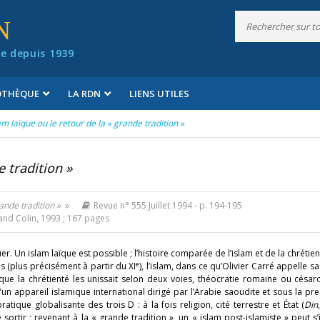
N
e depuis 1939
IOTHÈQUE
LA RDN
LIENS UTILES
lam laïque ou le retour de la « grande tradition »
e tradition »
rande tradition »
»
Revue n° 555 Juillet 1994
- p. 194-195
nd Colin, 1993 ; 167 pages
er. Un islam laïque est possible ; l’histoire comparée de l’islam et de la chrétien
e
s (plus précisément à partir du XI
), l’islam, dans ce qu’Olivier Carré appelle s
s que la chrétienté les unissait selon deux voies, théocratie romaine ou cés
un appareil islamique international dirigé par l’Arabie saoudite et sous la pr
atique globalisante des trois D : à la fois religion, cité terrestre et État (
Din
 sortir ; revenant à la « grande tradition », un « islam post-islamiste » peut s’