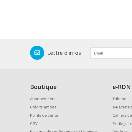
Lettre d'infos
Boutique
e
-RDN
Abonnements
Tribune
Crédits articles
e-Recensi
Points de vente
Cahiers de
CGV
Florilège h
Politique de confidentialité / Mentions
Repères