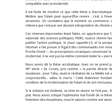
compatible avec la modernité.
Il est facile de montrer ce que cette thèse a d’acrobatique
Médine que l’islam peut aujourd’hui revivre ; c’est, à l’inv
anciennes. On constatera que le moment où commence, selon
relèvera que c’est par une abusive extrapolation du chiisme 
Ces réserves importantes étant faites, on appréciera que l’
nationale des sciences politiques, FNSP), nuance chemin fai
justifier l’action politique, le
jihad
, rappelle-t-il, et la pers
ottoman a fait preuve à l’égard des communautés non musulm
Proche-Orient –, les prescriptions coraniques concernant la
modernisé, il ne voit pas lui-même comment éviter la « pier
Nous avons dit la thèse acrobatique, mais on ne prend pas
e
VII
siècle » (le Coran), pris comme « la parole directe 
soudanais : pour Taha, seule la révélation de La Mekke est un
conjoncturelle… adieu la
chari’a
! Cette distinction fonda
condition de la modernisation de l’islam et de son renouveau
Si la solution est évidente, sa mise en œuvre ne l’est pa
plat. Nous avons critiqué l’optimisme mal fondé de la thè
l’intention des musulmans, nous le saluons comme une œuvre