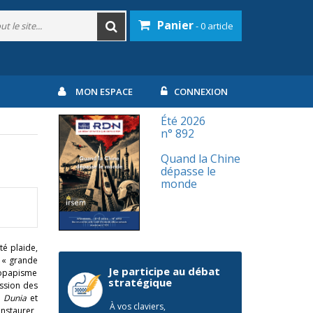
Panier
- 0 article
MON ESPACE
CONNEXION
Été 2026
n° 892
Quand la Chine
dépasse le
monde
té plaide,
a « grande
Je participe au débat
aropapisme
stratégique
ession des
,
Dunia
et
À vos claviers,
instaurer,