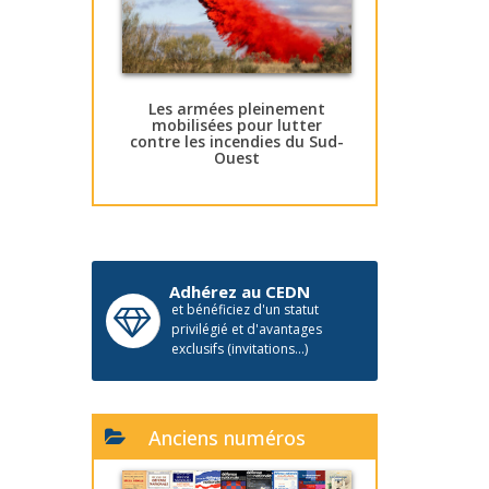
Les armées pleinement
mobilisées pour lutter
contre les incendies du Sud-
Ouest
Adhérez au CEDN
et bénéficiez d'un statut
privilégié et d'avantages
exclusifs (invitations...)
Anciens numéros