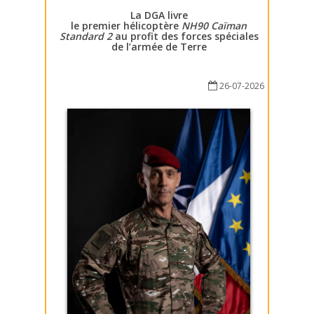
La DGA livre
le premier hélicoptère
NH90 Caïman
Standard 2
au profit des forces spéciales
de l’armée de Terre
26-07-2026