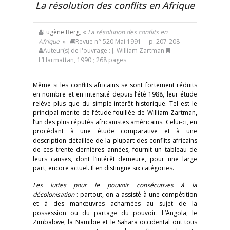
La résolution des conflits en Afrique
Eugène Berg
, «
La résolution des conflits en
Afrique
»
Revue n° 520 Mai 1991
- p. 207-208
Auteur(s) de l'ouvrage : J. William Zartman
L’Harmattan, 1990 ; 268 pages
Même si les conflits africains se sont fortement réduits
en nombre et en intensité depuis l’été 1988, leur étude
relève plus que du simple intérêt historique. Tel est le
principal mérite de l’étude fouillée de William Zartman,
l’un des plus réputés africanistes américains. Celui-ci, en
procédant à une étude comparative et à une
description détaillée de la plupart des conflits africains
de ces trente dernières années, fournit un tableau de
leurs causes, dont l’intérêt demeure, pour une large
part, encore actuel. Il en distingue six catégories.
Les luttes pour le pouvoir consécutives à la
décolonisation
: partout, on a assisté à une compétition
et à des manœuvres acharnées au sujet de la
possession ou du partage du pouvoir. L’Angola, le
Zimbabwe, la Namibie et le Sahara occidental ont tous