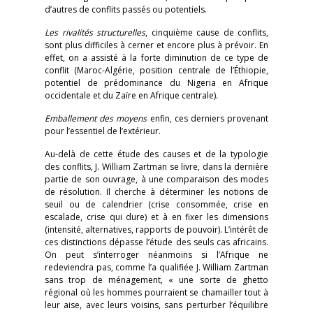
d’autres de conflits passés ou potentiels.
Les rivalités structurelles
, cinquième cause de conflits,
sont plus difficiles à cerner et encore plus à prévoir. En
effet, on a assisté à la forte diminution de ce type de
conflit (Maroc-Algérie, position centrale de l’Éthiopie,
potentiel de prédominance du Nigeria en Afrique
occidentale et du Zaïre en Afrique centrale).
Emballement des moyens
enfin, ces derniers provenant
pour l’essentiel de l’extérieur.
Au-delà de cette étude des causes et de la typologie
des conflits, J. William Zartman se livre, dans la dernière
partie de son ouvrage, à une comparaison des modes
de résolution. Il cherche à déterminer les notions de
seuil ou de calendrier (crise consommée, crise en
escalade, crise qui dure) et à en fixer les dimensions
(intensité, alternatives, rapports de pouvoir). L’intérêt de
ces distinctions dépasse l’étude des seuls cas africains.
On peut s’interroger néanmoins si l’Afrique ne
redeviendra pas, comme l’a qualifiée J. William Zartman
sans trop de ménagement, « une sorte de ghetto
régional où les hommes pourraient se chamailler tout à
leur aise, avec leurs voisins, sans perturber l’équilibre