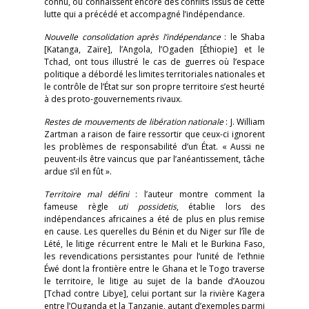
connu, ou connaissent encore des conflits issus de cette
lutte qui a précédé et accompagné l’indépendance.
Nouvelle consolidation après l’indépendance
: le Shaba
[Katanga, Zaïre], l’Angola, l’Ogaden [Éthiopie] et le
Tchad, ont tous illustré le cas de guerres où l’espace
politique a débordé les limites territoriales nationales et
le contrôle de l’État sur son propre territoire s’est heurté
à des proto-gouvernements rivaux.
Restes de mouvements de libération nationale
: J. William
Zartman a raison de faire ressortir que ceux-ci ignorent
les problèmes de responsabilité d’un État. « Aussi ne
peuvent-ils être vaincus que par l’anéantissement, tâche
ardue s’il en fût ».
Territoire mal défini
: l’auteur montre comment la
fameuse règle
uti possidetis
, établie lors des
indépendances africaines a été de plus en plus remise
en cause. Les querelles du Bénin et du Niger sur l’île de
Lété, le litige récurrent entre le Mali et le Burkina Faso,
les revendications persistantes pour l’unité de l’ethnie
Éwé dont la frontière entre le Ghana et le Togo traverse
le territoire, le litige au sujet de la bande d’Aouzou
[Tchad contre Libye], celui portant sur la rivière Kagera
entre l’Ouganda et la Tanzanie, autant d’exemples parmi