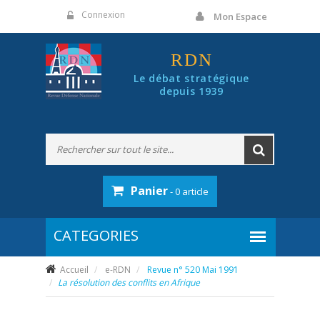
Panneau de gestion des cookies
Connexion
Mon Espace
RDN
Le débat stratégique
depuis 1939
Panier
- 0 article
Accueil
e-RDN
Revue n° 520 Mai 1991
La résolution des conflits en Afrique