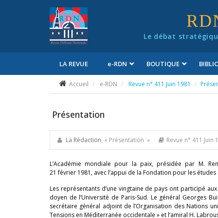
Panneau de gestion des cookies
RD
Le débat stratégiqu
LA REVUE
e
-RDN
BOUTIQUE
BIBL
Conditions générales de vente
Accueil
e-RDN
Revue n° 411 Juin 1981
Présen
Présentation
La Rédaction
, « Présentation »
Revue n° 411 Juin 
L’Académie mondiale pour la paix, présidée par M. Re
21 février 1981, avec l’appui de la Fondation pour les études
Les représentants d’une vingtaine de pays ont participé aux
doyen de l’Université de Paris-Sud. Le général Georges Buis 
secrétaire général adjoint de l’Organisation des Nations un
Tensions en Méditerranée occidentale » et l’amiral H. Labrous