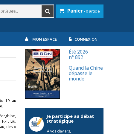
Panier
- 0 article
MON ESPACE
CONNEXION
Été 2026
n° 892
Quand la Chine
dépasse le
monde
 du 19 au
e.
Je participe au débat
 Zorgbibe,
stratégique
F.-T. Liu,
eau, des «
À vos claviers,