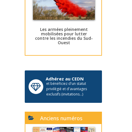
Les armées pleinement
mobilisées pour lutter
contre les incendies du Sud-
Ouest
Adhérez au CEDN
et bénéficiez d'un statut
privilégié et d'avantages
exclusifs (invitations...)
Anciens numéros