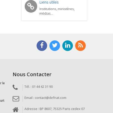
Liens utiles
Institutions, ministères,
médias...
Nous Contacter
r le
Tél. : 01 44 42 31 90
Email : contact@defnat.com
ourt
Adresse : BP 8607, 75325 Paris cedex 07