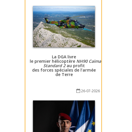
La DGA livre
le premier hélicoptère
NH90 Caïman
Standard 2
au profit
des forces spéciales de l’armée
de Terre
26-07-2026