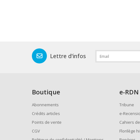
Lettre d'infos
Boutique
e
-RDN
Abonnements
Tribune
Crédits articles
e-Recensi
Points de vente
Cahiers de
CGV
Florilège h
Politique de confidentialité / Mentions
Repères