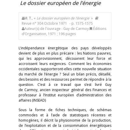
Le dossier européen de l’énergie
M. T.
, «
Le dossier européen de l’énergie
»
Revue n° 304 Octobre 1971
- p. 1575-1575
Auteur(s) de l'ouvrage : Guy de Carmoy
Éditions
d’Organisation, 1971 ; 196 pages
L’indépendance énergétique des pays développés
devient de plus en plus précaire : les Nations pauvres,
qui les approvisionnent, découvrent leur force et
accroissent leurs exigences. Comment les économies
occidentales supporteront-elles cette nouvelle situation
du marché de l’énergie ? Seul un bilan précis, détaillé,
des besoins et des ressources permet de répondre à la
question. C’est à ce travail que s’est livré Guy
de Carmoy, ancien inspecteur général des Finances et
professeur à l’Institut européen d’administration des
affaires (INSEAD)
Sous la forme de fiches techniques, de schémas
commodes et à l’aide de statistiques récentes et
homogènes, il décrit la physionomie de la production,
de l’exploitation et de la consommation énergétiques