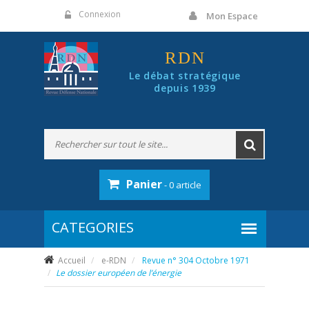
Panneau de gestion des cookies
Connexion
Mon Espace
RDN
Le débat stratégique
depuis 1939
Panier
- 0 article
Accueil
e-RDN
Revue n° 304 Octobre 1971
Le dossier européen de l’énergie