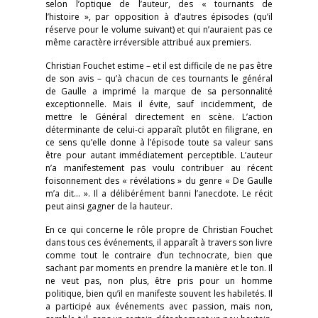
selon l’optique de l’auteur, des « tournants de
l’histoire », par opposition à d’autres épisodes (qu’il
réserve pour le volume suivant) et qui n’auraient pas ce
même caractère irréversible attribué aux premiers.
Christian Fouchet estime – et il est difficile de ne pas être
de son avis – qu’à chacun de ces tournants le général
de Gaulle a imprimé la marque de sa personnalité
exceptionnelle. Mais il évite, sauf incidemment, de
mettre le Général directement en scène. L’action
déterminante de celui-ci apparaît plutôt en filigrane, en
ce sens qu’elle donne à l’épisode toute sa valeur sans
être pour autant immédiatement perceptible. L’auteur
n’a manifestement pas voulu contribuer au récent
foisonnement des « révélations » du genre « De Gaulle
m’a dit… ». Il a délibérément banni l’anecdote. Le récit
peut ainsi gagner de la hauteur.
En ce qui concerne le rôle propre de Christian Fouchet
dans tous ces événements, il apparaît à travers son livre
comme tout le contraire d’un technocrate, bien que
sachant par moments en prendre la manière et le ton. Il
ne veut pas, non plus, être pris pour un homme
politique, bien qu’il en manifeste souvent les habiletés. Il
a participé aux événements avec passion, mais non,