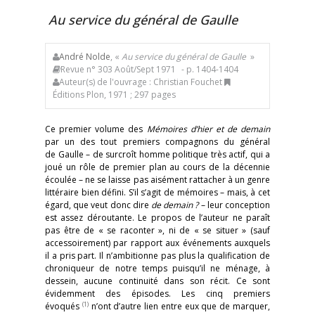
Au service du général de Gaulle
André Nolde
, «
Au service du général de Gaulle
»
Revue n° 303 Août/Sept 1971
- p. 1404-1404
Auteur(s) de l'ouvrage : Christian Fouchet
Éditions Plon, 1971 ; 297 pages
Ce premier volume des
Mémoires d’hier et de demain
par un des tout premiers compagnons du général
de Gaulle – de surcroît homme politique très actif, qui a
joué un rôle de premier plan au cours de la décennie
écoulée – ne se laisse pas aisément rattacher à un genre
littéraire bien défini. S’il s’agit de mémoires – mais, à cet
égard, que veut donc dire
de demain ?
– leur conception
est assez déroutante. Le propos de l’auteur ne paraît
pas être de « se raconter », ni de « se situer » (sauf
accessoirement) par rapport aux événements auxquels
il a pris part. Il n’ambitionne pas plus la qualification de
chroniqueur de notre temps puisqu’il ne ménage, à
dessein, aucune continuité dans son récit. Ce sont
évidemment des épisodes. Les cinq premiers
(1)
évoqués
n’ont d’autre lien entre eux que de marquer,