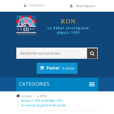
Panneau de gestion des cookies
Connexion
Mon Espace
RDN
Le débat stratégique
depuis 1939
Panier
- 0 article
Accueil
e-RDN
Revue n° 303 Août/Sept 1971
Au service du général de Gaulle