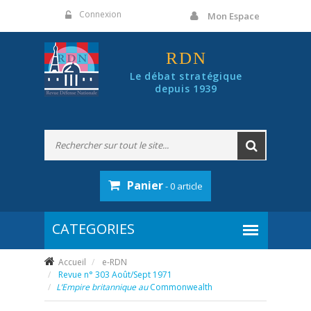
Panneau de gestion des cookies
Connexion
Mon Espace
RDN
Le débat stratégique
depuis 1939
Panier
- 0 article
Accueil
e-RDN
Revue n° 303 Août/Sept 1971
L’Empire britannique au
Commonwealth