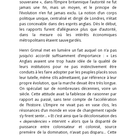
souveraine », dans l’Empire britannique l’autorité ne fut
jamais une fin, mais un moyen, et le principe de
l’évolution n’en fut jamais exclu. La notion d’un corps
politique unique, centralisé et dirigé de Londres, n’était
pas concevable dans des esprits anglais. Dès le début,
les rapports furent d’allégeance plus que d’autorité,
dans la mesure où les intérêts économiques
métropolitains étaient sauvegardés.
Henri Grimal met en lumière un fait auquel on n’a pas
jusqu’ici accordé suffisamment d’importance : « Les
Anglais avaient une trop haute idée de la qualité de
leurs institutions pour ne pas instinctivement être
conduits à les faire adopter par les peuples placés sous
leur tutelle, même s’ils admettaient, par référence à leur
propre évolution, que la marche devait être très longue.
On spéculait sur de nombreuses décennies, voire un
siècle. Cette attitude avait la faiblesse de raisonner par
rapport au passé, sans tenir compte de l’accélération
de l’histoire. L’Empire ne vivait pas en vase clos, les
résonances d’un monde en voie de changement rapide
s’y firent sentir… » Et c’est ainsi que la décolonisation des
«
dependencies
» intervint « alors que la disparité de
puissance entre colonisateur et colonisé, source
première de la domination, n’avait pas disparu… Cette