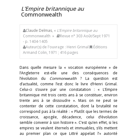
L’Empire britannique au
Commonwealth
Claude Delmas
, «
L’Empire britannique au
Commonwealth »
Revue n° 303 Août/Sept 1971
- p. 1404-1405
Auteur(s) de l'ouvrage : Henri Grimal
Éditions
Armand Colin, 1971 ; 416 pages
Dans quelle mesure la « vocation européenne » de
l’Angleterre est-elle une des conséquences de
l’évolution du
Commonwealth
? La question est
d’actualité, comme l’est donc le livre d’Henri Grimal.
Celui-ci s’ouvre par une constatation : « L’Empire
britannique mit trois cents ans à se constituer, environ
trente ans à se dissoudre ». Mais on ne peut se
contenter de cette constatation, dont la brutalité ne
correspond pas à la réalité : « Plutôt que les termes de
croissance, apogée, décadence, celui d’évolution
semble convenir à son histoire ». C’est qu’en effet, si les
empires se veulent éternels et immuables, s’ils mettent
au premier plan ce que Littré appelait l’« autorité