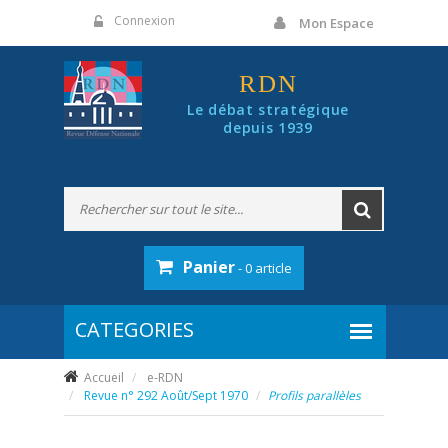
Panneau de gestion des cookies
Connexion
Mon Espace
RDN
Le débat stratégique
depuis 1939
Panier
- 0 article
Accueil
e-RDN
Revue n° 292 Août/Sept 1970
Profils parallèles