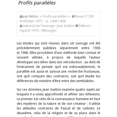
Profils parallèles
Jean Némo
, «
Profils parallèles
»
Revue n° 292
Août/Sept 1970
- p. 1408-1408
Auteur(s) de l'ouvrage : Jean Guitton
Éditions
Fayard, 1970 ; 498 pages
Les études qui sont réunies dans cet ouvrage ont été
précédemment publiées séparément entre 1936
et 1968. Elles procèdent d’une méthode bien connue et
souvent utilisée, à propos de laquelle l’auteur
développe ses idées dans son introduction ; au-delà de
l’instrument de pensée qu’il est indiscutablement, le
parallèle est aussi et surtout une recherche fructueuse,
soit qu’il compare des contraires, soit qu’il étudie les
différences de manière d’être entre des semblables.
Sur ces données, Jean Guitton examine quatre sujets sur
lesquels il a voulu approfondir et affiner ses réflexions.
Le premier est celui de la connaissance humaine en face
des mystères de la nature et de son créateur ; il utilise
les attitudes contraires de Pascal et de Leibnitz. Le
deuxième, celui de la religion et de sa place dans le