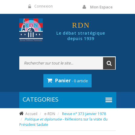
Panneau de gestion des cookies
Connexion
Mon Espace
RDN
Le débat stratégique
depuis 1939
Panier
- 0 article
Accueil
e-RDN
Revue n° 373 Janvier 1978
Politique et diplomatie
- Réflexions sur la visite du
Président Sadate