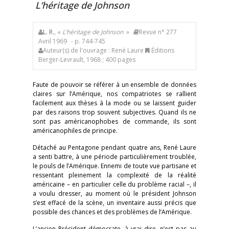
L’héritage de Johnson
L. R.
, «
L’héritage de Johnson
»
Revue n° 277
Avril 1969
- p. 744-745
Auteur(s) de l'ouvrage : René Laure
Éditions
Berger-Levrault, 1968 ; 400 pages
Faute de pouvoir se référer à un ensemble de données
claires sur l’Amérique, nos compatriotes se rallient
facilement aux thèses à la mode ou se laissent guider
par des raisons trop souvent subjectives. Quand ils ne
sont pas américanophobes de commande, ils sont
américanophiles de principe.
Détaché au Pentagone pendant quatre ans, René Laure
a senti battre, à une période particulièrement troublée,
le pouls de l’Amérique. Ennemi de toute vue partisane et
ressentant pleinement la complexité de la réalité
américaine – en particulier celle du problème racial –, il
a voulu dresser, au moment où le président Johnson
s’est effacé de la scène, un inventaire aussi précis que
possible des chances et des problèmes de l’Amérique.
L’ancien Président démocrate, à vrai dire, n’est pas au