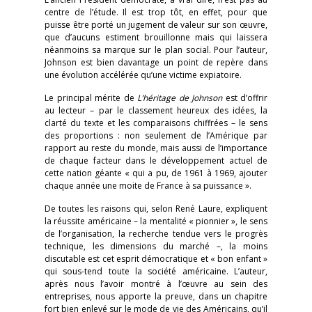
centre de l’étude. Il est trop tôt, en effet, pour que
puisse être porté un jugement de valeur sur son œuvre,
que d’aucuns estiment brouillonne mais qui laissera
néanmoins sa marque sur le plan social. Pour l’auteur,
Johnson est bien davantage un point de repère dans
une évolution accélérée qu’une victime expiatoire.
Le principal mérite de
L’héritage de Johnson
est d’offrir
au lecteur – par le classement heureux des idées, la
clarté du texte et les comparaisons chiffrées – le sens
des proportions : non seulement de l’Amérique par
rapport au reste du monde, mais aussi de l’importance
de chaque facteur dans le développement actuel de
cette nation géante « qui a pu, de 1961 à 1969, ajouter
chaque année une moite de France à sa puissance ».
De toutes les raisons qui, selon René Laure, expliquent
la réussite américaine – la mentalité « pionnier », le sens
de l’organisation, la recherche tendue vers le progrès
technique, les dimensions du marché –, la moins
discutable est cet esprit démocratique et « bon enfant »
qui sous-tend toute la société américaine. L’auteur,
après nous l’avoir montré à l’œuvre au sein des
entreprises, nous apporte la preuve, dans un chapitre
fort bien enlevé sur le mode de vie des Américains, qu’il