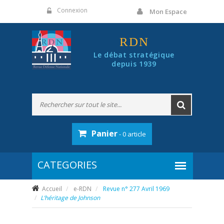
Panneau de gestion des cookies
Connexion
Mon Espace
RDN
Le débat stratégique
depuis 1939
Panier
- 0 article
Accueil
e-RDN
Revue n° 277 Avril 1969
L’héritage de Johnson