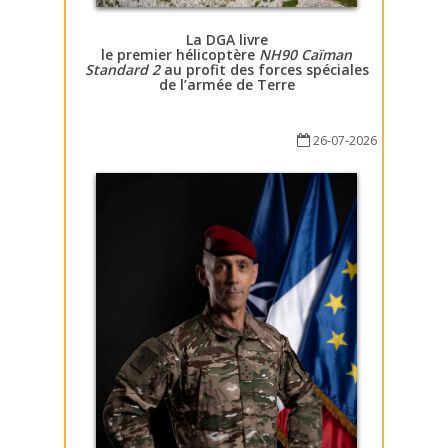
La DGA livre
le premier hélicoptère
NH90 Caïman
Standard 2
au profit des forces spéciales
de l’armée de Terre
26-07-2026