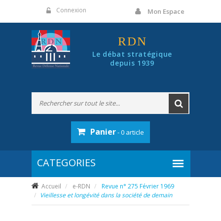
Panneau de gestion des cookies
Connexion
Mon Espace
RDN
Le débat stratégique
depuis 1939
Panier
- 0 article
Accueil
e-RDN
Revue n° 275 Février 1969
Vieillesse et longévité dans la société de
demain