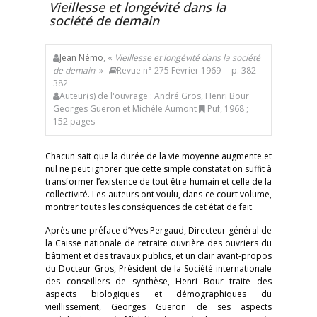
Vieillesse et longévité dans la
société de
demain
Jean Némo
, «
Vieillesse et longévité dans la société
de
demain
»
Revue n° 275 Février 1969
- p. 382-
382
Auteur(s) de l'ouvrage : André Gros, Henri Bour
Georges Gueron et Michèle Aumont
Puf, 1968 ;
152 pages
Chacun sait que la durée de la vie moyenne augmente et
nul ne peut ignorer que cette simple constatation suffit à
transformer l’existence de tout être humain et celle de la
collectivité. Les auteurs ont voulu, dans ce court volume,
montrer toutes les conséquences de cet état de fait.
Après une préface d’Yves Pergaud, Directeur général de
la Caisse nationale de retraite ouvrière des ouvriers du
bâtiment et des travaux publics, et un clair avant-propos
du Docteur Gros, Président de la Société internationale
des conseillers de synthèse, Henri Bour traite des
aspects biologiques et démographiques du
vieillissement, Georges Gueron de ses aspects