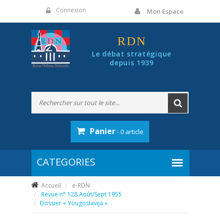
Panneau de gestion des cookies
Connexion
Mon Espace
RDN
Le débat stratégique
depuis 1939
Panier
- 0 article
Accueil
e-RDN
Revue n° 128 Août/Sept 1955
Dossier « Yougoslavija »