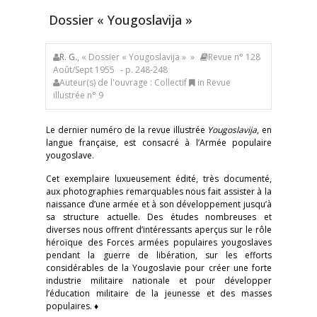
Dossier « Yougoslavija »
R. G.
, « Dossier « Yougoslavija » »
Revue n° 128
Août/Sept 1955
- p. 248-248
Auteur(s) de l'ouvrage : Collectif
in Revue
illustrée n° 9
Le dernier numéro de la revue illustrée
Yougoslavija
, en
langue française, est consacré à l’Armée populaire
yougoslave.
Cet exemplaire luxueusement édité, très documenté,
aux photographies remarquables nous fait assister à la
naissance d’une armée et à son développement jusqu’à
sa structure actuelle. Des études nombreuses et
diverses nous offrent d’intéressants aperçus sur le rôle
héroïque des Forces armées populaires yougoslaves
pendant la guerre de libération, sur les efforts
considérables de la Yougoslavie pour créer une forte
industrie militaire nationale et pour développer
l’éducation militaire de la jeunesse et des masses
populaires. ♦