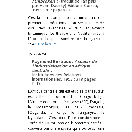
l’
Unbroken
; (traduit de l’anglais
par Henri Daussy) Éditions Correa,
1953 ; 287 pages -
G.
C’est la narration, par son commandant, des
premières opérations – on serait tenté de
dire des aventures – d’un sous-marin
britannique. Le théâtre : la Méditerranée à
l’époque la plus sombre de la guerre :
1942.
Lire la suite
p. 249-250
Raymond Bertiaux :
Aspects de
l’industrialisation en Afrique
centrale
;
Institutions des Relations
internationales, 1953 ; 318 pages -
R. D.
L’Afrique centrale qui est étudiée par l’auteur
est celle qui comprend le Congo belge,
l’Afrique équatoriale française (AEF), l’Angola,
le Mozambique, les deux Rhodésie,
l’Ouganda, le Kenya, le Tanganyika, le
Nyesaland. C’est dire l’aire considérable –
près de 10 millions de kilomètres carrés –
couverte par une enquête qui a porté sur une