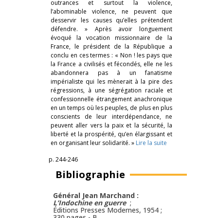
outrances et surtout la violence,
l’abominable violence, ne peuvent que
desservir les causes qu’elles prétendent
défendre. » Après avoir longuement
évoqué la vocation missionnaire de la
France, le président de la République a
conclu en ces termes : « Non ! les pays que
la France a civilisés et fécondés, elle ne les
abandonnera pas à un fanatisme
impérialiste qui les mènerait à la pire des
régressions, à une ségrégation raciale et
confessionnelle étrangement anachronique
en un temps où les peuples, de plus en plus
conscients de leur interdépendance, ne
peuvent aller vers la paix et la sécurité, la
liberté et la prospérité, qu’en élargissant et
en organisant leur solidarité. »
Lire la suite
p. 244-246
Bibliographie
Général Jean Marchand :
L’Indochine en guerre
;
Éditions Presses Modernes, 1954 ;
330 pages -
B.