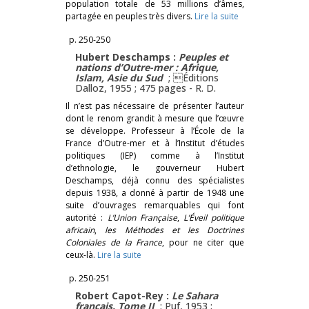
population totale de 53 millions d’âmes,
partagée en peuples très divers.
Lire la suite
p. 250-250
Hubert Deschamps :
Peuples et
nations d’Outre-mer : Afrique,
Islam, Asie du Sud
; Éditions
Dalloz, 1955 ; 475 pages -
R. D.
Il n’est pas nécessaire de présenter l’auteur
dont le renom grandit à mesure que l’œuvre
se développe. Professeur à l’École de la
France d’Outre-mer et à l’Institut d’études
politiques (IEP) comme à l’Institut
d’ethnologie, le gouverneur Hubert
Deschamps, déjà connu des spécialistes
depuis 1938, a donné à partir de 1948 une
suite d’ouvrages remarquables qui font
autorité :
L’Union Française
,
L’Éveil politique
africain
,
les Méthodes et les Doctrines
Coloniales de la France
, pour ne citer que
ceux-là.
Lire la suite
p. 250-251
Robert Capot-Rey :
Le Sahara
français. Tome II
; Puf, 1953 ;