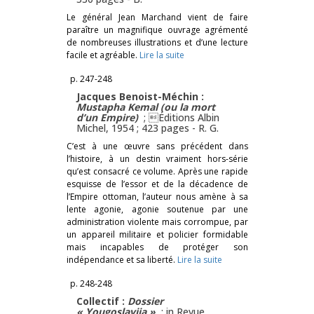
Le général Jean Marchand vient de faire
paraître un magnifique ouvrage agrémenté
de nombreuses illustrations et d’une lecture
facile et agréable.
Lire la suite
p. 247-248
Jacques Benoist-Méchin :
Mustapha Kemal (ou la mort
d’un Empire)
; Éditions Albin
Michel, 1954 ; 423 pages -
R. G.
C’est à une œuvre sans précédent dans
l’histoire, à un destin vraiment hors-série
qu’est consacré ce volume. Après une rapide
esquisse de l’essor et de la décadence de
l’Empire ottoman, l’auteur nous amène à sa
lente agonie, agonie soutenue par une
administration violente mais corrompue, par
un appareil militaire et policier formidable
mais incapables de protéger son
indépendance et sa liberté.
Lire la suite
p. 248-248
Collectif :
Dossier
« Yougoslavija »
; in Revue