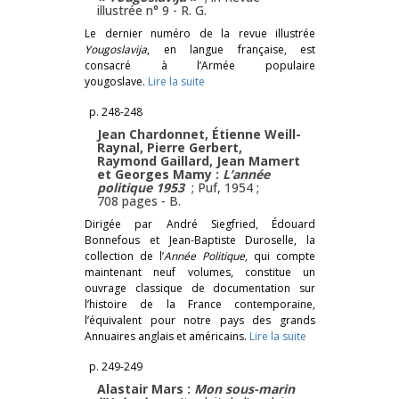
illustrée n° 9 -
R. G.
Le dernier numéro de la revue illustrée
Yougoslavija
, en langue française, est
consacré à l’Armée populaire
yougoslave.
Lire la suite
p. 248-248
Jean Chardonnet, Étienne Weill-
Raynal, Pierre Gerbert,
Raymond Gaillard, Jean Mamert
et Georges Mamy :
L’année
politique 1953
; Puf, 1954 ;
708 pages -
B.
Dirigée par André Siegfried, Édouard
Bonnefous et Jean-Baptiste Duroselle, la
collection de l’
Année Politique
, qui compte
maintenant neuf volumes, constitue un
ouvrage classique de documentation sur
l’histoire de la France contemporaine,
l’équivalent pour notre pays des grands
Annuaires anglais et américains.
Lire la suite
p. 249-249
Alastair Mars :
Mon sous-marin