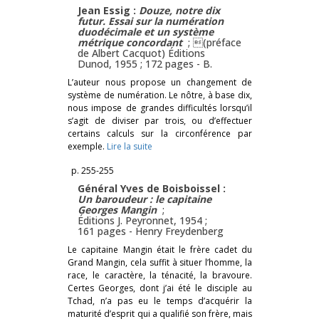
Jean Essig :
Douze, notre dix
futur. Essai sur la numération
duodécimale et un système
métrique concordant
; (préface
de Albert Cacquot) Éditions
Dunod, 1955 ; 172 pages -
B.
L’auteur nous propose un changement de
système de numération. Le nôtre, à base dix,
nous impose de grandes difficultés lorsqu’il
s’agit de diviser par trois, ou d’effectuer
certains calculs sur la circonférence par
exemple.
Lire la suite
p. 255-255
Général Yves de Boisboissel :
Un baroudeur : le capitaine
Georges Mangin
;
Éditions J. Peyronnet, 1954 ;
161 pages -
Henry Freydenberg
Le capitaine Mangin était le frère cadet du
Grand Mangin, cela suffit à situer l’homme, la
race, le caractère, la ténacité, la bravoure.
Certes Georges, dont j’ai été le disciple au
Tchad, n’a pas eu le temps d’acquérir la
maturité d’esprit qui a qualifié son frère, mais