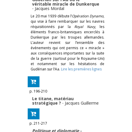
véritable miracle de Dunkerque
-
Jacques Mordal
Le 20 mai 1939 débute l’
Opération Dynamo
,
qui vise à faire rembarquer sur les navires
réquisitionnés par la
Royal Navy
, les
éléments franco-britanniques encerclés à
Dunkerque par les troupes allemandes.
L’auteur revient sur l’ensemble des
événements qui ont permis ce « miracle »
aux conséquences importantes sur la suite
de la guerre (surtout pour le Royaume-Uni)
et notamment sur les hésitations de
Gudérian sur l’Aa.
Lire les premières lignes
p. 196-210
Le titane, matériau
stratégique ?
-
Jacques Guillerme
p. 211-217
Politique et diplomatie
-