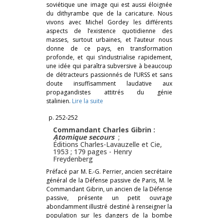
soviétique une image qui est aussi éloignée
du dithyrambe que de la caricature. Nous
vivons avec Michel Gordey les différents
aspects de l’existence quotidienne des
masses, surtout urbaines, et l’auteur nous
donne de ce pays, en transformation
profonde, et qui s’industrialise rapidement,
une idée qui paraîtra subversive à beaucoup
de détracteurs passionnés de l’URSS et sans
doute insuffisamment laudative aux
propagandistes attitrés du génie
stalinien.
Lire la suite
p. 252-252
Commandant Charles Gibrin :
Atomique secours
;
Éditions Charles-Lavauzelle et Cie,
1953 ; 179 pages -
Henry
Freydenberg
Préfacé par M. E.-G. Perrier, ancien secrétaire
général de la Défense passive de Paris, M. le
Commandant Gibrin, un ancien de la Défense
passive, présente un petit ouvrage
abondamment illustré destiné à renseigner la
population sur les dangers de la bombe