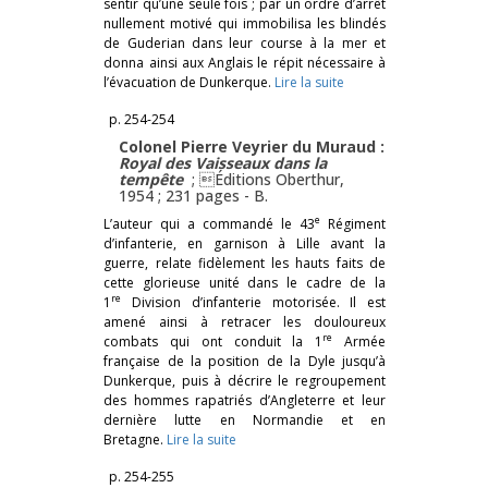
sentir qu’une seule fois ; par un ordre d’arrêt
nullement motivé qui immobilisa les blindés
de Guderian dans leur course à la mer et
donna ainsi aux Anglais le répit nécessaire à
l’évacuation de Dunkerque.
Lire la suite
p. 254-254
Colonel Pierre Veyrier du Muraud :
Royal des Vaisseaux dans la
tempête
; Éditions Oberthur,
1954 ; 231 pages -
B.
e
L’auteur qui a commandé le 43
Régiment
d’infanterie, en garnison à Lille avant la
guerre, relate fidèlement les hauts faits de
cette glorieuse unité dans le cadre de la
re
1
Division d’infanterie motorisée. Il est
amené ainsi à retracer les douloureux
re
combats qui ont conduit la 1
Armée
française de la position de la Dyle jusqu’à
Dunkerque, puis à décrire le regroupement
des hommes rapatriés d’Angleterre et leur
dernière lutte en Normandie et en
Bretagne.
Lire la suite
p. 254-255