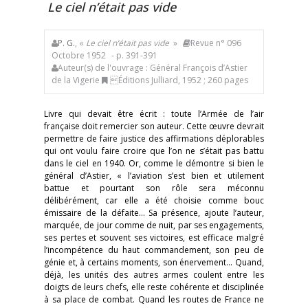
Le ciel n’était pas vide
P. G.
, «
Le ciel n’était pas vide
»
Revue n° 096
Octobre 1952
- p. 391-391
Auteur(s) de l'ouvrage : Général François d’Astier
de la Vigerie
Éditions Julliard, 1952 ; 260 pages
Livre qui devait être écrit : toute l’Armée de l’air
française doit remercier son auteur. Cette œuvre devrait
permettre de faire justice des affirmations déplorables
qui ont voulu faire croire que l’on ne s’était pas battu
dans le ciel en 1940. Or, comme le démontre si bien le
général d’Astier, « l’aviation s’est bien et utilement
battue et pourtant son rôle sera méconnu
délibérément, car elle a été choisie comme bouc
émissaire de la défaite… Sa présence, ajoute l’auteur,
marquée, de jour comme de nuit, par ses engagements,
ses pertes et souvent ses victoires, est efficace malgré
l’incompétence du haut commandement, son peu de
génie et, à certains moments, son énervement… Quand,
déjà, les unités des autres armes coulent entre les
doigts de leurs chefs, elle reste cohérente et disciplinée
à sa place de combat. Quand les routes de France ne