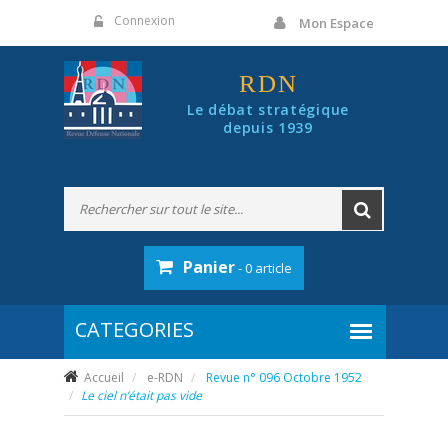
Panneau de gestion des cookies
Connexion
Mon Espace
RDN
Le débat stratégique
depuis 1939
Panier
- 0 article
Accueil
e-RDN
Revue n° 096 Octobre 1952
Le ciel n’était pas vide