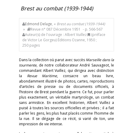
Brest au combat (1939-1944)
Edmond Delage
, «
Brest au combat (1939-1944)
»
Revue n° 087 Décembre 1951
- p. 566-567
Auteur(s) de l'ouvrage : Albert Vuillez
(préface
de Victor Le Gorgeu) Éditions Ozanne, 1950 ;
250 pages
Dans la collection où parut avec succès
Marseille dans la
tourmente
, de notre collaborateur André Sauvageot, le
commandant Albert Vuillez, qui dirigea avec distinction
la
Revue Maritime
, consacre un beau livre,
abondamment illustré de photos, cartes, reproductions
d’articles de presse ou de documents officiels, à
l’histoire de Brest pendant la guerre. Ce fut, pour parler
plus exactement, un véritable martyrologe, un combat
sans armistice. En excellent historien, Albert Vuillez a
puisé à toutes les sources officielles et privées ; il a fait
parler les gens, les plus haut placés comme l’homme de
la rue. Il se dégage de ce récit, si varié de ton, une
impression de vie intense.