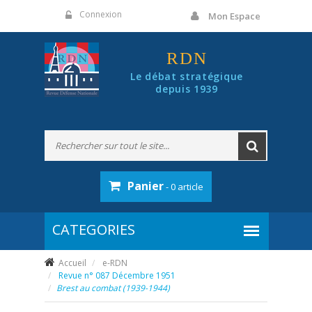
Panneau de gestion des cookies
Connexion
Mon Espace
RDN
Le débat stratégique
depuis 1939
Panier
- 0 article
Accueil
e-RDN
Revue n° 087 Décembre 1951
Brest au combat (1939-1944)