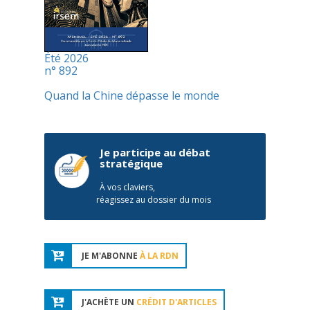
Été 2026
n° 892
Quand la Chine dépasse le monde
Je participe au débat
stratégique
À vos claviers,
réagissez au dossier du mois
JE M'ABONNE
À LA RDN
J'ACHÈTE UN
CRÉDIT D'ARTICLES