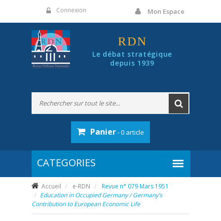
Panneau de gestion des cookies
Connexion
Mon Espace
RDN
Le débat stratégique
depuis 1939
Panier
- 0 article
Accueil
e-RDN
Revue n° 079 Mars 1951
Education in Occupied Germany / G
ermany’s
Contribution to
European Economic Life