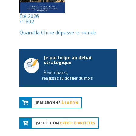
Été 2026
n° 892
Quand la Chine dépasse le monde
Je participe au débat
stratégique
À vos claviers,
réagissez au dossier du mois
JE M'ABONNE
À LA RDN
J'ACHÈTE UN
CRÉDIT D'ARTICLES