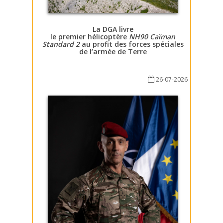
La DGA livre
le premier hélicoptère
NH90 Caïman
Standard 2
au profit des forces spéciales
de l’armée de Terre
26-07-2026