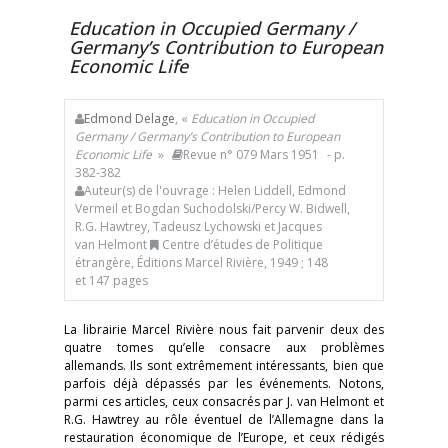
Education in Occupied Germany /
G
ermany’s Contribution to
European
Economic Life
Edmond Delage
, «
Education in Occupied
Germany / G
ermany’s Contribution to
European
Economic Life
»
Revue n° 079 Mars 1951
- p.
382-382
Auteur(s) de l'ouvrage : Helen Liddell, Edmond
Vermeil et Bogdan Suchodolski/Percy W. Bidwell,
R.G. Hawtrey, Tadeusz Lychowski et Jacques
van Helmont
Centre d’études de Politique
étrangère, Éditions Marcel Rivière, 1949 ; 148
et 147 pages
La librairie Marcel Rivière nous fait parvenir deux des
quatre tomes qu’elle consacre aux problèmes
allemands. Ils sont extrêmement intéressants, bien que
parfois déjà dépassés par les événements. Notons,
parmi ces articles, ceux consacrés par J. van Helmont et
R.G. Hawtrey au rôle éventuel de l’Allemagne dans la
restauration économique de l’Europe, et ceux rédigés