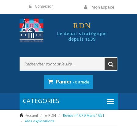
Panneau de gestion des cookies
Connexion
Mon Espace
RDN
Le débat stratégique
depuis 1939
Panier
- 0 article
Accueil
e-RDN
Revue n° 079 Mars 1951
Mes explorations