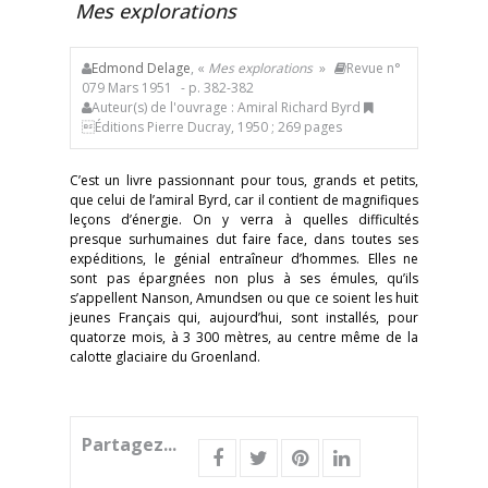
Mes explorations
Edmond Delage
, «
Mes explorations
»
Revue n°
079 Mars 1951
- p. 382-382
Auteur(s) de l'ouvrage : Amiral Richard Byrd
Éditions Pierre Ducray, 1950 ; 269 pages
C’est un livre passionnant pour tous, grands et petits,
que celui de l’amiral Byrd, car il contient de magnifiques
leçons d’énergie. On y verra à quelles difficultés
presque surhumaines dut faire face, dans toutes ses
expéditions, le génial entraîneur d’hommes. Elles ne
sont pas épargnées non plus à ses émules, qu’ils
s’appellent Nanson, Amundsen ou que ce soient les huit
jeunes Français qui, aujourd’hui, sont installés, pour
quatorze mois, à 3 300 mètres, au centre même de la
calotte glaciaire du Groenland.
Partagez...