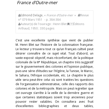
France d’Outre-mer
Edmond Delage
, «
France d’Outre-mer
»
Revue
n° 079 Mars 1951
- p. 384-384
Auteur(s) de l'ouvrage : Henri Blet
Éditions
Arthaud, 1950 ; 330 pages
C’est une excellente synthèse que vient de publier
M. Henri Blet sur l’histoire de la colonisation française.
Le lecteur y trouvera tout ce qu’un Français cultivé peut
désirer connaître de ce sujet vital. Tout d’abord, un
vaste exposé objectif, mais réconfortant, de la politique
e
coloniale de la III
République, un chapitre très suggestif
sur le gouvernement des colonies et l’opinion publique,
puis une série d’études sur l’Algérie, la Tunisie, le Maroc,
le Sahara, l’Afrique occidentale, etc. Le chapitre le plus
utile sera peut-être celui où sont traitées les questions
de l’organisation administrative, celle des rapports des
colonies et de la métropole. Mais on peut regretter que
cet ouvrage s’arrête à la veille de la dernière guerre et
que certaines statistiques soient trop anciennes pour
pouvoir rester valables. On consultera avec fruit
d’excellentes bibliographies et deux tables,