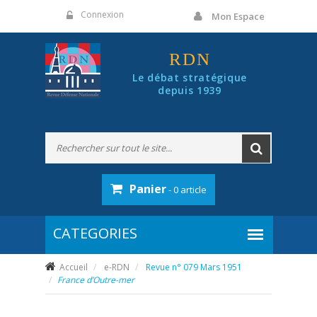
Panneau de gestion des cookies
Connexion
Mon Espace
RDN
Le débat stratégique
depuis 1939
Panier
- 0 article
Accueil
e-RDN
Revue n° 079 Mars 1951
France d’Outre-mer