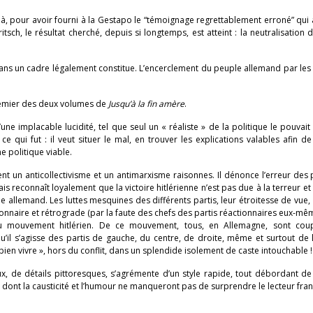
là, pour avoir fourni à la Gestapo le “témoignage regrettablement erroné” qui 
tsch, le résultat cherché, depuis si longtemps, est atteint : la neutralisation 
n dans un cadre légalement constitue. L’encerclement du peuple allemand par les
premier des deux volumes de
Jusqu’à la fin amère
.
une implacable lucidité, tel que seul un « réaliste » de la politique le pouvait
 qui fut : il veut situer le mal, en trouver les explications valables afin d
e politique viable.
nt un anticollectivisme et un antimarxisme raisonnes. Il dénonce l’erreur des 
 reconnaît loyalement que la victoire hitlérienne n’est pas due à la terreur et 
 allemand. Les luttes mesquines des différents partis, leur étroitesse de vue,
ionnaire et rétrograde (par la faute des chefs des partis réactionnaires eux-mêm
 du mouvement hitlérien. De ce mouvement, tous, en Allemagne, sont cou
il s’agisse des partis de gauche, du centre, de droite, même et surtout de 
bien vivre », hors du conflit, dans un splendide isolement de caste intouchable !
x, de détails pittoresques, s’agrémente d’un style rapide, tout débordant de
e dont la causticité et l’humour ne manqueront pas de surprendre le lecteur fran