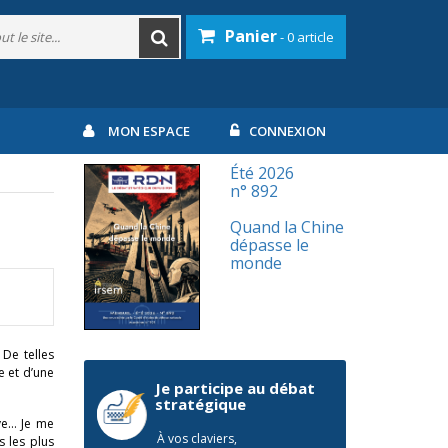
Panier
- 0 article
MON ESPACE
CONNEXION
Été 2026
n° 892
Quand la Chine
dépasse le
monde
 De telles
e et d’une
Je participe au débat
stratégique
ive… Je me
À vos claviers,
s les plus