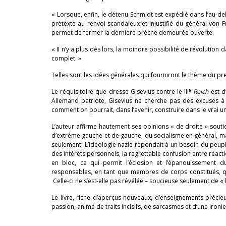
« Lorsque, enfin, le détenu Schmidt est expédié dans l’au-de
prétexte au renvoi scandaleux et injustifié du général von Fri
permet de fermer la dernière brèche demeurée ouverte.
« II n’y a plus dès lors, la moindre possibilité de révolutio
complet. »
Telles sont les idées générales qui fourniront le thème du 
e
Le réquisitoire que dresse Gisevius contre le III
Reich
est d’
Allemand patriote, Gisevius ne cherche pas des excuses à ce
comment on pourrait, dans l’avenir, construire dans le vrai un
L’auteur affirme hautement ses opinions « de droite » soutie
d’extrême gauche et de gauche, du socialisme en général, mais
seulement. L’idéologie nazie répondait à un besoin du peuple
des intérêts personnels, la regrettable confusion entre réact
en bloc, ce qui permit l’éclosion et l’épanouissement
responsables, en tant que membres de corps constitués, qu’
Celle-ci ne s’est-elle pas révélée – soucieuse seulement de « 
Le livre, riche d’aperçus nouveaux, d’enseignements précieu
passion, animé de traits incisifs, de sarcasmes et d’une ironi