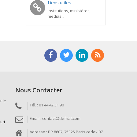
Liens utiles
Institutions, ministères,
médias...
Nous Contacter
r le
Tél. : 01 44 42 31 90
Email : contact@defnat.com
ourt
Adresse : BP 8607, 75325 Paris cedex 07