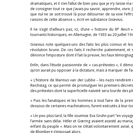
dramatiques, et il s’en fallut de bien peu que je n’y laisse 
de consigner tout ce que j’avais pu savoir, apprendre, vivre. J’
que nul ne se soit trouvé là pour détourner de sa voie l’effro
raisons de cette absence », écrit en substance Gisevius.
e
Il ne s’agit d’ailleurs pas, ici, d’une « histoire du III
Reich
»
tournants historiques, en Allemagne, de 1933 au 20 juillet 19
Gisevius note quelques-uns des faits les plus connus et les 
révolution brune. De ces faits il recherche patiemment, et r
dénonce l’imposture dont il fait la preuve, les faux témoigna
Enfin, dans l’étude passionnée de « cas-prétextes », il démo
qu’on aurait pu opposer à la dictature, mais à marquer de fa
« L’histoire de Marinus van der Lubbe – les nazis rendiren
Reichstag, ce qui permit de promulguer les premiers décrets 
des prétextes dont la superficielle naïveté sera lourde des 
« Puis les fanatiques et les hommes à tout faire de la premi
dessous de certaines machinations, furent exécutés à leur to
« Un peu plus tard, la fille soumise Eva Gruhn part “en voya
l’armée sans délai. Hitler et Gœring avaient assisté au mariag
enfant du peuple ». Mais on ne s’était volontairement avisé, q
de Blomberg s’imposait alors.