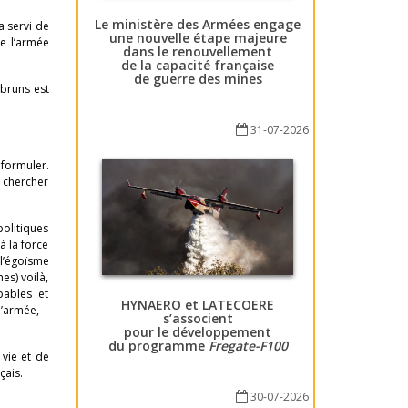
Le ministère des Armées engage
a servi de
une nouvelle étape majeure
de l’armée
dans le renouvellement
de la capacité française
de guerre des mines
 bruns est
31-07-2026
 formuler.
e chercher
politiques
à la force
 l’égoïsme
es) voilà,
pables et
HYNAERO et LATECOERE
l’armée, –
s’associent
pour le développement
du programme
Fregate-F100
 vie et de
çais.
30-07-2026