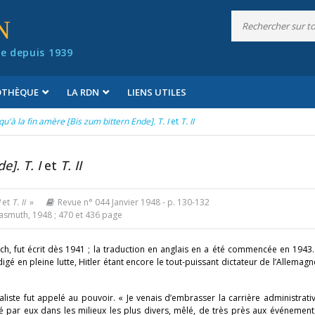
N
e depuis 1939
IOTHÈQUE
LA RDN
LIENS UTILES
qu'à la fin amère [Bis zum bittern Ende]. T. I
et
T. II
e]. T. I
et
T. II
et
T. II
»
Revue n° 044 Janvier 1948
- p. 130-132
smuth, 1948 ; 470 et 436 page
ch, fut écrit dès 1941 ; la traduction en anglais en a été commencée en 1943.
é en pleine lutte, Hitler étant encore le tout-puissant dictateur de l’Allemagn
aliste fut appelé au pouvoir. « Je venais d’embrasser la carrière administrat
té par eux dans les milieux les plus divers, mêlé, de très près aux événement