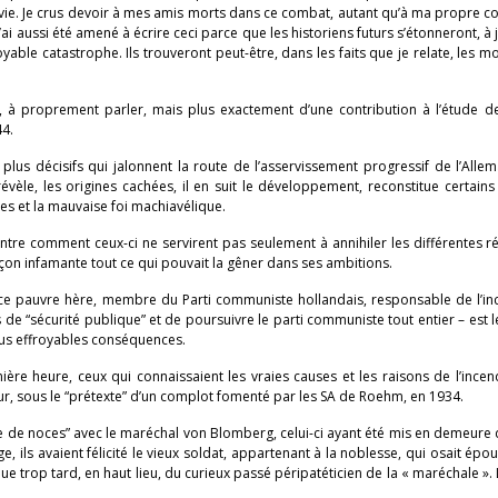
ma vie. Je crus devoir à mes amis morts dans ce combat, autant qu’à ma propre c
ai aussi été amené à écrire ceci parce que les historiens futurs s’étonneront, à ju
yable catastrophe. Ils trouveront peut-être, dans les faits que je relate, les mot
, à proprement parler, mais plus exactement d’une contribution à l’étude d
44.
plus décisifs qui jalonnent la route de l’asservissement progressif de l’Alle
évèle, les origines cachées, il en suit le développement, reconstitue certains
ges et la mauvaise foi machiavélique.
ntre comment ceux-ci ne servirent pas seulement à annihiler les différentes r
çon infamante tout ce qui pouvait la gêner dans ses ambitions.
t ce pauvre hère, membre du Parti communiste hollandais, responsable de l’i
de “sécurité publique” et de poursuivre le parti communiste tout entier – est 
plus effroyables conséquences.
ère heure, ceux qui connaissaient les vraies causes et les raisons de l’incend
ur, sous le “prétexte” d’un complot fomenté par les SA de Roehm, en 1934.
ge de noces” avec le maréchal von Blomberg, celui-ci ayant été mis en demeure 
e, ils avaient félicité le vieux soldat, appartenant à la noblesse, qui osait épo
ue trop tard, en haut lieu, du curieux passé péripatéticien de la « maréchale ».