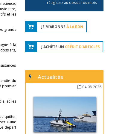
réagissez au dossier du mois
onscience,
ste titre,
ifs et les
JE M'ABONNE
À LA RDN
es grands
magne à la
J'ACHÈTE UN
CRÉDIT D'ARTICLES
 dossiers,
ésistances
Actualités
ncendie du
le premier
04-08-2026
ie, et les
de quitter
user « une
 Le départ