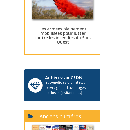
Les armées pleinement
mobilisées pour lutter
contre les incendies du Sud-
Ouest
Adhérez au CEDN
et bénéficiez d'un statut
privilégié et d'avantages
exclusifs (invitations...)
Anciens numéros