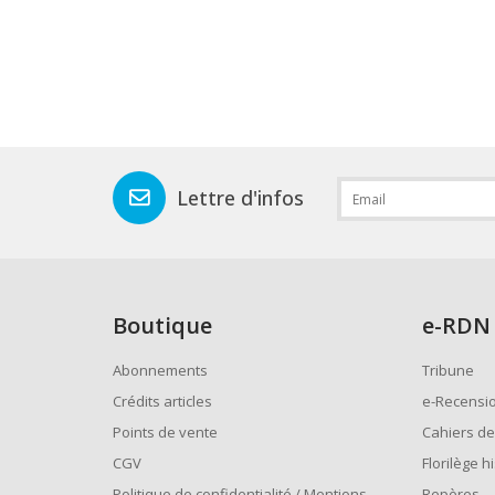
Lettre d'infos
Boutique
e
-RDN
Abonnements
Tribune
Crédits articles
e-Recensi
Points de vente
Cahiers de
CGV
Florilège h
Politique de confidentialité / Mentions
Repères