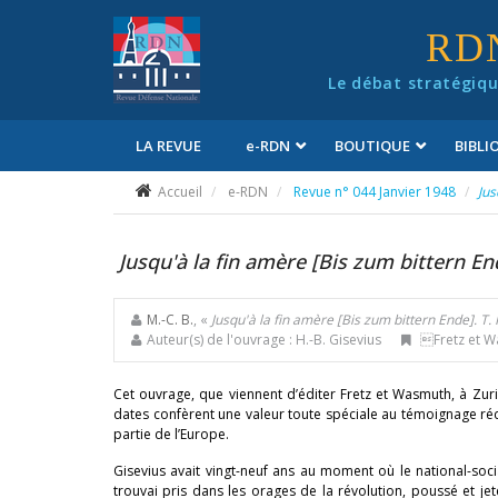
Panneau de gestion des cookies
RD
Le débat stratégiqu
LA REVUE
e
-RDN
BOUTIQUE
BIBL
Conditions générales de vente
Accueil
e-RDN
Revue n° 044 Janvier 1948
Jus
Jusqu'à la fin amère [Bis zum bittern End
M.-C. B.
, «
Jusqu'à la fin amère [Bis zum bittern Ende]. T. I
Auteur(s) de l'ouvrage : H.-B. Gisevius
Fretz et Wa
Cet ouvrage, que viennent d’éditer Fretz et Wasmuth, à Zuri
dates confèrent une valeur toute spéciale au témoignage rédig
partie de l’Europe.
Gisevius avait vingt-neuf ans au moment où le national-soci
trouvai pris dans les orages de la révolution, poussé et je