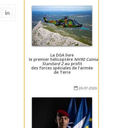
La DGA livre
le premier hélicoptère
NH90 Caïman
Standard 2
au profit
des forces spéciales de l’armée
de Terre
26-07-2026