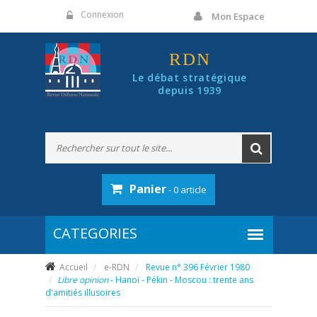
Panneau de gestion des cookies
Connexion
Mon Espace
RDN
Le débat stratégique
depuis 1939
Panier
- 0 article
Accueil
e-RDN
Revue n° 396 Février 1980
Libre opinion
- Hanoï - Pékin - Moscou : trente ans
d'amitiés illusoires