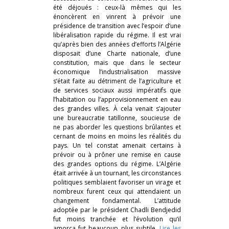
été déjoués : ceux-là mêmes qui les
énoncèrent en vinrent à prévoir une
présidence de transition avec l’espoir d’une
libéralisation rapide du régime. Il est vrai
qu’après bien des années d’efforts l’Algérie
disposait d’une Charte nationale, d’une
constitution, mais que dans le secteur
économique l’industrialisation massive
s’était faite au détriment de l’agriculture et
de services sociaux aussi impératifs que
l’habitation ou l’approvisionnement en eau
des grandes villes. À cela venait s’ajouter
une bureaucratie tatillonne, soucieuse de
ne pas aborder les questions brûlantes et
cernant de moins en moins les réalités du
pays. Un tel constat amenait certains à
prévoir ou à prôner une remise en cause
des grandes options du régime. L’Algérie
était arrivée à un tournant, les circonstances
politiques semblaient favoriser un virage et
nombreux furent ceux qui attendaient un
changement fondamental. L’attitude
adoptée par le président Chadli Bendjedid
fut moins tranchée et l’évolution qu’il
amorça fut beaucoup plus subtile.
Lire les