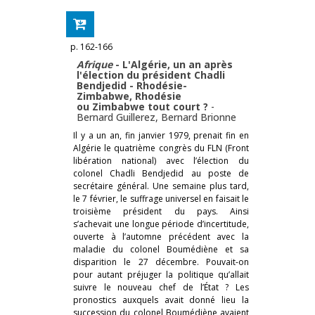
p. 162-166
Afrique
- L'Algérie, un an après
l'élection du président Chadli
Bendjedid - Rhodésie-
Zimbabwe, Rhodésie
ou Zimbabwe tout court ?
-
Bernard Guillerez
,
Bernard Brionne
Il y a un an, fin janvier 1979, prenait fin en
Algérie le quatrième congrès du FLN (Front
libération national) avec l’élection du
colonel Chadli Bendjedid au poste de
secrétaire général. Une semaine plus tard,
le 7 février, le suffrage universel en faisait le
troisième président du pays. Ainsi
s’achevait une longue période d’incertitude,
ouverte à l’automne précédent avec la
maladie du colonel Boumédiène et sa
disparition le 27 décembre. Pouvait-on
pour autant préjuger la politique qu’allait
suivre le nouveau chef de l’État ? Les
pronostics auxquels avait donné lieu la
succession du colonel Boumédiène avaient