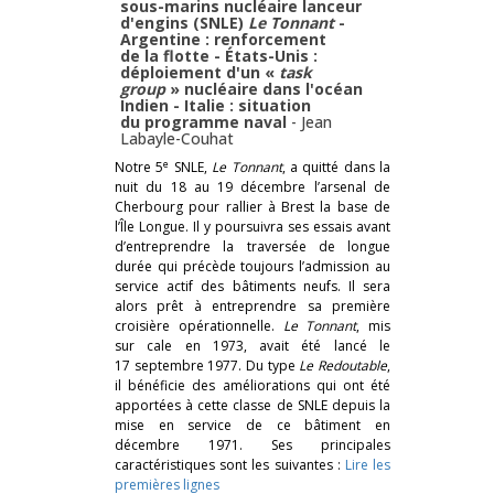
sous-marins nucléaire lanceur
d'engins (SNLE)
Le Tonnant
-
Argentine : renforcement
de la flotte - États-Unis :
déploiement d'un «
task
group
» nucléaire dans l'océan
Indien - Italie : situation
du programme naval
-
Jean
Labayle-Couhat
e
Notre 5
SNLE,
Le Tonnant
, a quitté dans la
nuit du 18 au 19 décembre l’arsenal de
Cherbourg pour rallier à Brest la base de
l’Île Longue. Il y poursuivra ses essais avant
d’entreprendre la traversée de longue
durée qui précède toujours l’admission au
service actif des bâtiments neufs. Il sera
alors prêt à entreprendre sa première
croisière opérationnelle.
Le Tonnant
, mis
sur cale en 1973, avait été lancé le
17 septembre 1977. Du type
Le Redoutable
,
il bénéficie des améliorations qui ont été
apportées à cette classe de SNLE depuis la
mise en service de ce bâtiment en
décembre 1971. Ses principales
caractéristiques sont les suivantes :
Lire les
premières lignes