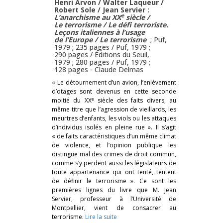
Henri Arvon / Walter Laqueur /
Robert Sole / Jean Servier :
e
L’anarchisme au XX
siècle
/
Le terrorisme
/
Le défi terroriste.
Leçons italiennes à l’usage
de l’Europe
/
Le terrorisme
; Puf,
1979 ; 235 pages / Puf, 1979 ;
290 pages / Éditions du Seuil,
1979 ; 280 pages / Puf, 1979 ;
128 pages -
Claude Delmas
« Le détournement d’un avion, l’enlèvement
d’otages sont devenus en cette seconde
e
moitié du XX
siècle des faits divers, au
même titre que l’agression de vieillards, les
meurtres d’enfants, les viols ou les attaques
d’individus isolés en pleine rue ». Il s’agit
« de faits caractéristiques d’un même climat
de violence, et l’opinion publique les
distingue mal des crimes de droit commun,
comme s’y perdent aussi les législateurs de
toute appartenance qui ont tenté, tentent
de définir le terrorisme ». Ce sont les
premières lignes du livre que M. Jean
Servier, professeur à l’Université de
Montpellier, vient de consacrer au
terrorisme.
Lire la suite