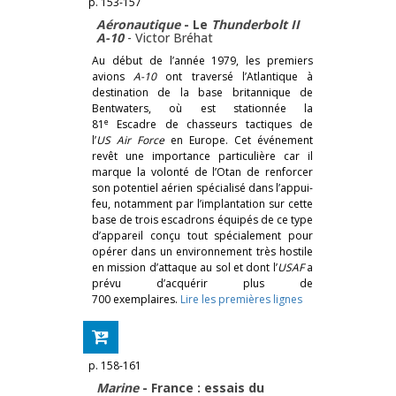
p. 153-157
Aéronautique
- Le
Thunderbolt II
A-10
-
Victor Bréhat
Au début de l’année 1979, les premiers
avions
A-10
ont traversé l’Atlantique à
destination de la base britannique de
Bentwaters, où est stationnée la
e
81
Escadre de chasseurs tactiques de
l’
US Air Force
en Europe. Cet événement
revêt une importance particulière car il
marque la volonté de l’Otan de renforcer
son potentiel aérien spécialisé dans l’appui-
feu, notamment par l’implantation sur cette
base de trois escadrons équipés de ce type
d’appareil conçu tout spécialement pour
opérer dans un environnement très hostile
en mission d’attaque au sol et dont l’
USAF
a
prévu d’acquérir plus de
700 exemplaires.
Lire les premières lignes
p. 158-161
Marine
- France : essais du