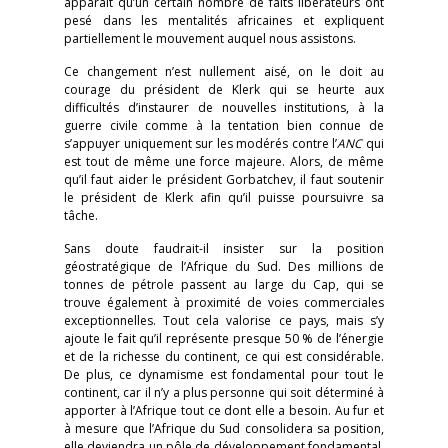
apparaît qu’un certain nombre de faits libérateurs ont
pesé dans les mentalités africaines et expliquent
partiellement le mouvement auquel nous assistons.
Ce changement n’est nullement aisé, on le doit au
courage du président de Klerk qui se heurte aux
difficultés d’instaurer de nouvelles institutions, à la
guerre civile comme à la tentation bien connue de
s’appuyer uniquement sur les modérés contre l’
ANC
qui
est tout de même une force majeure. Alors, de même
qu’il faut aider le président Gorbatchev, il faut soutenir
le président de Klerk afin qu’il puisse poursuivre sa
tâche.
Sans doute faudrait-il insister sur la position
géostratégique de l’Afrique du Sud. Des millions de
tonnes de pétrole passent au large du Cap, qui se
trouve également à proximité de voies commerciales
exceptionnelles. Tout cela valorise ce pays, mais s’y
ajoute le fait qu’il représente presque 50 % de l’énergie
et de la richesse du continent, ce qui est considérable.
De plus, ce dynamisme est fondamental pour tout le
continent, car il n’y a plus personne qui soit déterminé à
apporter à l’Afrique tout ce dont elle a besoin. Au fur et
à mesure que l’Afrique du Sud consolidera sa position,
elle deviendra un pôle de développement fondamental,