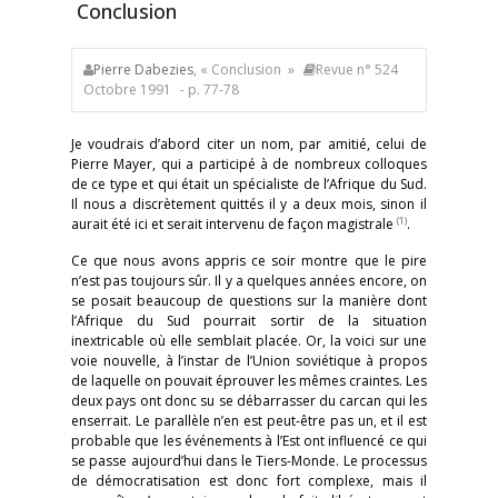
Conclusion
Pierre Dabezies
, « Conclusion »
Revue n° 524
Octobre 1991
- p. 77-78
Je voudrais d’abord citer un nom, par amitié, celui de
Pierre Mayer, qui a participé à de nombreux colloques
de ce type et qui était un spécialiste de l’Afrique du Sud.
Il nous a discrètement quittés il y a deux mois, sinon il
(1)
aurait été ici et serait intervenu de façon magistrale
.
Ce que nous avons appris ce soir montre que le pire
n’est pas toujours sûr. Il y a quelques années encore, on
se posait beaucoup de questions sur la manière dont
l’Afrique du Sud pourrait sortir de la situation
inextricable où elle semblait placée. Or, la voici sur une
voie nouvelle, à l’instar de l’Union soviétique à propos
de laquelle on pouvait éprouver les mêmes craintes. Les
deux pays ont donc su se débarrasser du carcan qui les
enserrait. Le parallèle n’en est peut-être pas un, et il est
probable que les événements à l’Est ont influencé ce qui
se passe aujourd’hui dans le Tiers-Monde. Le processus
de démocratisation est donc fort complexe, mais il