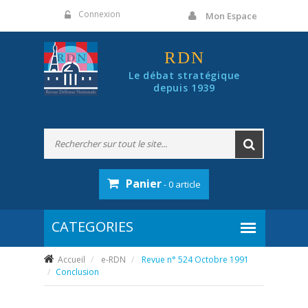
Panneau de gestion des cookies
Connexion
Mon Espace
RDN
Le débat stratégique
depuis 1939
Panier
- 0 article
Accueil
e-RDN
Revue n° 524 Octobre 1991
Conclusion