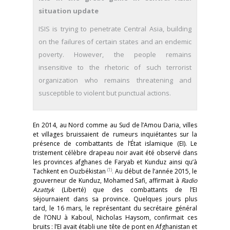
situation update
ISIS is trying to penetrate Central Asia, building
on the failures of certain states and an endemic
poverty. However, the people remains
insensitive to the rhetoric of such terrorist
organization who remains threatening and
susceptible to violent but punctual actions.
En 2014, au Nord comme au Sud de l’Amou Daria, villes
et villages bruissaient de rumeurs inquiétantes sur la
présence de combattants de l’État islamique (EI). Le
tristement célèbre drapeau noir avait été observé dans
les provinces afghanes de Faryab et Kunduz ainsi qu’à
(1)
Tachkent en Ouzbékistan
.
Au début de l’année 2015, le
gouverneur de Kunduz, Mohamed Safi, affirmait à
Radio
Azattyk
(Liberté) que des combattants de l’EI
séjournaient dans sa province. Quelques jours plus
tard, le 16 mars, le représentant du secrétaire général
de l’ONU à Kaboul, Nicholas Haysom, confirmait ces
bruits : l’EI avait établi une tête de pont en Afghanistan et