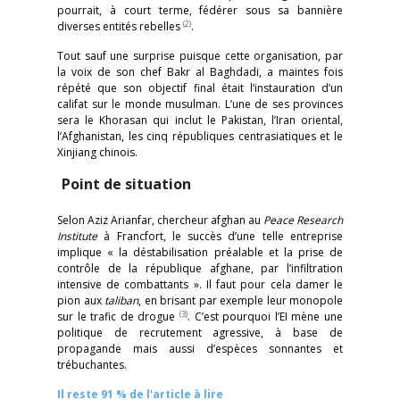
pourrait, à court terme, fédérer sous sa bannière
(2)
diverses entités rebelles
.
Tout sauf une surprise puisque cette organisation, par
la voix de son chef Bakr al Baghdadi, a maintes fois
répété que son objectif final était l’instauration d’un
califat sur le monde musulman. L’une de ses provinces
sera le Khorasan qui inclut le Pakistan, l’Iran oriental,
l’Afghanistan, les cinq républiques centrasiatiques et le
Xinjiang chinois.
Point de situation
Selon Aziz Arianfar, chercheur afghan au
Peace Research
Institute
à Francfort, le succès d’une telle entreprise
implique « la déstabilisation préalable et la prise de
contrôle de la république afghane, par l’infiltration
intensive de combattants ». Il faut pour cela damer le
pion aux
taliban
, en brisant par exemple leur monopole
(3)
sur le trafic de drogue
. C’est pourquoi l’EI mène une
politique de recrutement agressive, à base de
propagande mais aussi d’espèces sonnantes et
trébuchantes.
Il reste 91 % de l'article à lire