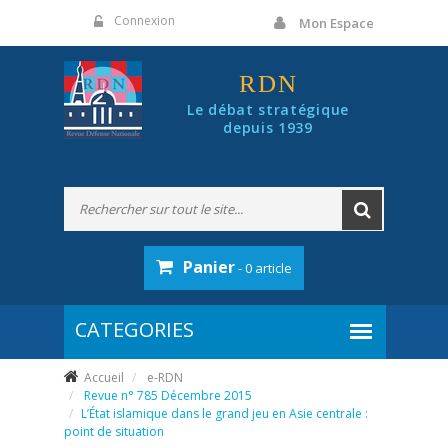
Panneau de gestion des cookies
Connexion
Mon Espace
RDN
Le débat stratégique
depuis 1939
Panier
- 0 article
Accueil
e-RDN
Revue n° 785 Décembre 2015
L’État islamique dans le grand jeu en Asie centrale :
point de situation