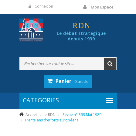
Panneau de gestion des cookies
Connexion
Mon Espace
RDN
Le débat stratégique
depuis 1939
Panier
- 0 article
Accueil
e-RDN
Revue n° 399 Mai 1980
Trente ans d'efforts européens