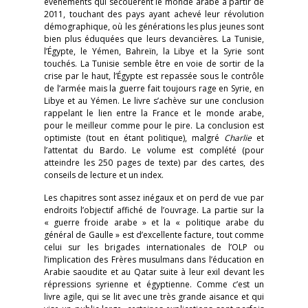
événements qui secouèrent le monde arabe à partir de
2011, touchant des pays ayant achevé leur révolution
démographique, où les générations les plus jeunes sont
bien plus éduquées que leurs devancières. La Tunisie,
l’Égypte, le Yémen, Bahreïn, la Libye et la Syrie sont
touchés. La Tunisie semble être en voie de sortir de la
crise par le haut, l’Égypte est repassée sous le contrôle
de l’armée mais la guerre fait toujours rage en Syrie, en
Libye et au Yémen. Le livre s’achève sur une conclusion
rappelant le lien entre la France et le monde arabe,
pour le meilleur comme pour le pire. La conclusion est
optimiste (tout en étant politique), malgré
Charlie
et
l’attentat du Bardo. Le volume est complété (pour
atteindre les 250 pages de texte) par des cartes, des
conseils de lecture et un index.
Les chapitres sont assez inégaux et on perd de vue par
endroits l’objectif affiché de l’ouvrage. La partie sur la
« guerre froide arabe » et la « politique arabe du
général de Gaulle » est d’excellente facture, tout comme
celui sur les brigades internationales de l’OLP ou
l’implication des Frères musulmans dans l’éducation en
Arabie saoudite et au Qatar suite à leur exil devant les
répressions syrienne et égyptienne. Comme c’est un
livre agile, qui se lit avec une très grande aisance et qui