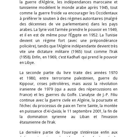
la guerre d’Algérie, les indépendances marocaine et
tunisienne modèlent le monde arabe après 1945, tout
comme la guerre froide va encourager les Occidentaux
à préférer le soutien à des régimes autoritaires (malgré
des décennies de vie parlementaire) dans les pays
arabes. La Syrie voit l’armée prendre le pouvoir en 1949,
et il en est de même pour l’Égypte en 1952. La Tunisie
devient un régime fort (avec une prépondérance
policière), tandis que l’Algérie indépendante devient très
vite une dictature militaire (1965) tout comme l’Irak
(1958). Enfin, en 1969, c’est Kadhafi qui prend le pouvoir
en Libye.
La seconde partie du livre traite des années 1970
et 1980, entre terrorisme palestinien, guerre du
Kippour, crises pétrolières, mais aussi la révolution
iranienne de 1979 (qui a aussi des répercussions en
France) et les guerres du Golfe. L’analyse de J.-P. Filiu
continue avec la guerre civile en Algérie, la poursuite et
l’échec du processus de paix en Terre Sainte, la montée
en puissance d’
Al-Qaïda
, le 11 septembre 2001, la fin de
la domination syrienne au Liban et l’invasion
étasunienne de l’Irak.
La dernière partie de l’ouvrage s’intéresse enfin aux