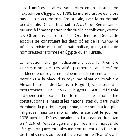
Les Lumières arabes sont directement issues de
l’expédition d’Égypte de 1798. Le monde arabe est alors
mis en contact, de manière brutale, avec la modernité
occidentale. De ce choc naît la
Nahda
, ou Renaissance,
qui vise à l’émancipation individuelle et collective, contre
les Ottomans et contre les Occidentaux. Dès cette
époque se constituent les deux pôles de la
Nahda
, le
pôle islamiste et le pôle nationaliste, qui guident de
nombreuses réformes en Égypte ou en Tunisie.
La situation change radicalement avec la Première
Guerre mondiale. Les Alliés promettent au shérif de
La Mecque un royaume arabe mais n’honorent pas leur
parole et à la place d’un royaume allant de l’Arabie à
Alexandrette et de Damas à Bagdad, surgissent des
protectorats. En 1922, l’Égypte est déclarée
indépendante sous la forme d’une monarchie
constitutionnelle. Mais si les nationalistes du parti
Wafd
dominent la politique égyptienne, une contestation plus
religieuse mais pas moins nationaliste voit le jour en
1928 avec les Frères musulmans. La création du Liban
en 1926 et l’encouragement par les Britanniques de
l’émigration juive en Palestine constituent des facteurs
déstabilisateurs au Levant. La création de l’État d’Israël,