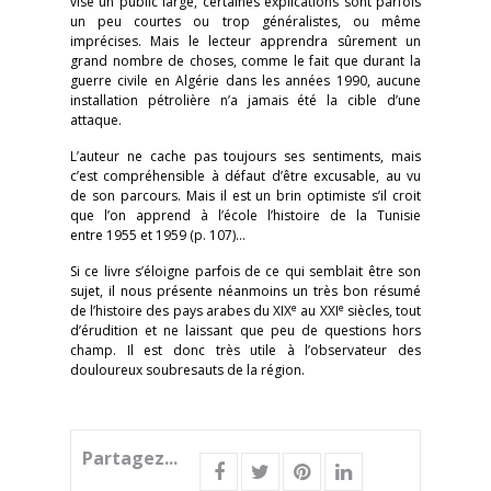
vise un public large, certaines explications sont parfois
un peu courtes ou trop généralistes, ou même
imprécises. Mais le lecteur apprendra sûrement un
grand nombre de choses, comme le fait que durant la
guerre civile en Algérie dans les années 1990, aucune
installation pétrolière n’a jamais été la cible d’une
attaque.
L’auteur ne cache pas toujours ses sentiments, mais
c’est compréhensible à défaut d’être excusable, au vu
de son parcours. Mais il est un brin optimiste s’il croit
que l’on apprend à l’école l’histoire de la Tunisie
entre 1955 et 1959 (p. 107)…
Si ce livre s’éloigne parfois de ce qui semblait être son
sujet, il nous présente néanmoins un très bon résumé
e
e
de l’histoire des pays arabes du XIX
au XXI
siècles, tout
d’érudition et ne laissant que peu de questions hors
champ. Il est donc très utile à l’observateur des
douloureux soubresauts de la région.
Partagez...