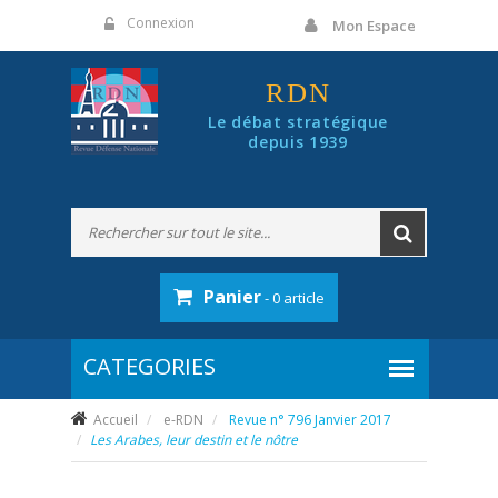
Panneau de gestion des cookies
Connexion
Mon Espace
RDN
Le débat stratégique
depuis 1939
Panier
- 0 article
Accueil
e-RDN
Revue n° 796 Janvier 2017
Les Arabes, leur destin et le nôtre