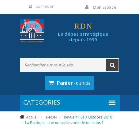
Panneau de gestion des cookies
Connexion
Mon Espace
RDN
Le débat stratégique
depuis 1939
Panier
- 0 article
Accueil
e-RDN
Revue n° 813 Octobre 2018
La Baltique : une nouvelle zone de tensions ?