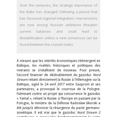
Over the centuries, the strategic importance of
the Baltic has changed. Following a period that
has favoured regional integration, new tensions
are now arising: Russian ambitions threaten
current balances and could lead to
destabilisation unless a new consensus can be
found between the coastal states.
À mesure que les intérêts économiques réémergent en
Baltique, les rivalités historiques et politiques des
riverains se cristallisent de nouveau. Pour preuve,
l’accord financier de dédoublement du gazoduc
Nord
Stream
reliant directement la Russie à l’Allemagne
via
la
Baltique, signé le 24 avril 2017 entre Gazprom et ses
partenaires, a provoqué le courroux de la Pologne.
Fulminant contre un projet qui concurrence le gazoduc
« Yamal », reliant la Russie à l’Europe en passant par la
Pologne, le ministre de la Défense Radoslaw Sikorski a
été jusqu’à dénoncer la résurgence du pacte germano-
soviétique. Il est vrai que le gazoduc
Nord Stream 2