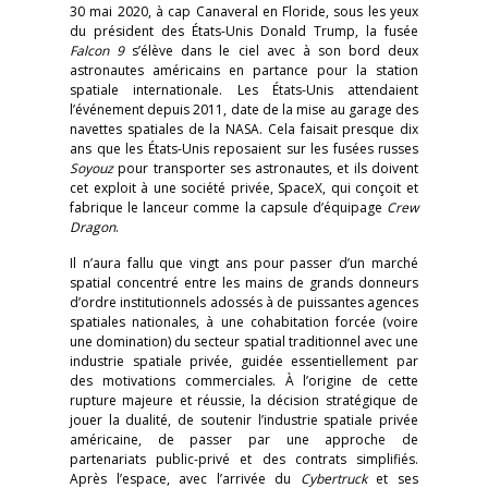
30 mai 2020, à cap Canaveral en Floride, sous les yeux
du président des États-Unis Donald Trump, la fusée
Falcon 9
s’élève dans le ciel avec à son bord deux
astronautes américains en partance pour la station
spatiale internationale. Les États-Unis attendaient
l’événement depuis 2011, date de la mise au garage des
navettes spatiales de la NASA. Cela faisait presque dix
ans que les États-Unis reposaient sur les fusées russes
Soyouz
pour transporter ses astronautes, et ils doivent
cet exploit à une société privée, SpaceX, qui conçoit et
fabrique le lanceur comme la capsule d’équipage
Crew
Dragon
.
Il n’aura fallu que vingt ans pour passer d’un marché
spatial concentré entre les mains de grands donneurs
d’ordre institutionnels adossés à de puissantes agences
spatiales nationales, à une cohabitation forcée (voire
une domination) du secteur spatial traditionnel avec une
industrie spatiale privée, guidée essentiellement par
des motivations commerciales. À l’origine de cette
rupture majeure et réussie, la décision stratégique de
jouer la dualité, de soutenir l’industrie spatiale privée
américaine, de passer par une approche de
partenariats public-privé et des contrats simplifiés.
Après l’espace, avec l’arrivée du
Cybertruck
et ses