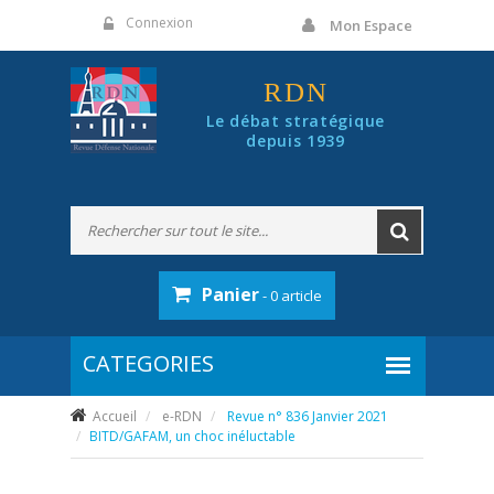
Panneau de gestion des cookies
Connexion
Mon Espace
RDN
Le débat stratégique
depuis 1939
Panier
- 0 article
Accueil
e-RDN
Revue n° 836 Janvier 2021
BITD/GAFAM, un choc inéluctable