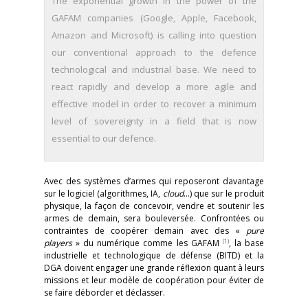
The exponential growth in the power of the
GAFAM companies (Google, Apple, Facebook,
Amazon and Microsoft) is calling into question
our conventional approach to the defence
technological and industrial base. We need to
react rapidly and develop a more agile and
effective model in order to recover a minimum
level of sovereignty in a field that is now
essential to our defence.
Avec des systèmes d’armes qui reposeront davantage
sur le logiciel (algorithmes, IA,
cloud
…) que sur le produit
physique, la façon de concevoir, vendre et soutenir les
armes de demain, sera bouleversée. Confrontées ou
contraintes de coopérer demain avec des «
pure
(1)
players
» du numérique comme les GAFAM
, la base
industrielle et technologique de défense (BITD) et la
DGA doivent engager une grande réflexion quant à leurs
missions et leur modèle de coopération pour éviter de
se faire déborder et déclasser.