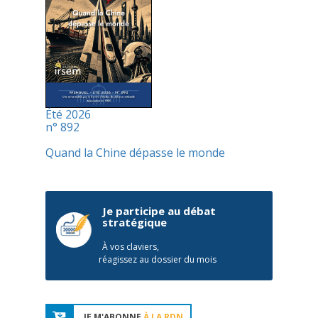
Été 2026
n° 892
Quand la Chine dépasse le monde
Je participe au débat
stratégique
À vos claviers,
réagissez au dossier du mois
JE M'ABONNE
À LA RDN