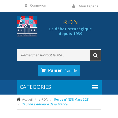
Panneau de gestion des cookies
Connexion
Mon Espace
RDN
Le débat stratégique
depuis 1939
Panier
- 0 article
Accueil
e-RDN
Revue n° 838 Mars 2021
L’Action extérieure de la France