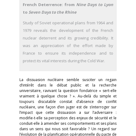
French Deterrence: from
Nine Days to Lyon
to
Seven Days to the Rhine
Study of Soviet operational plans from 1964 and
1979 reveals the development of the French
nuclear deterrent and its growing credibility. It
was an appreciation of the effort made by
France to ensure its independence and to
protect its vital interests during the Cold War.
La dissuasion nucléaire semble susciter un regain
d’intérêt dans le débat public et la recherche
universitaire, ravivant la question fondatrice « sert-elle
vraiment à quelque chose ? ». Au-delà du simple et
toujours discutable constat d’absence de conflit
nucléaire, une façon d’en juger est de s’interroger sur
l’impact que cette dissuasion a sur l’adversaire :
modifie-t-elle sa perception des enjeux de sécurité et le
conduit-elle à amender ses comportements et ses plans
dans un sens qui nous soit favorable ? Un regard sur
l’évolution de la planification opérationnelle du pacte de