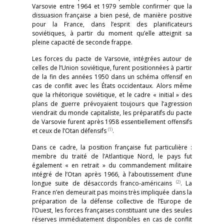
Varsovie entre 1964 et 1979 semble confirmer que la
dissuasion française a bien pesé, de manière positive
pour la France, dans l’esprit des planificateurs
soviétiques, à partir du moment qu’elle atteignit sa
pleine capacité de seconde frappe.
Les forces du pacte de Varsovie, intégrées autour de
celles de l’Union soviétique, furent positionnées à partir
de la fin des années 1950 dans un schéma offensif en
cas de conflit avec les États occidentaux. Alors même
que la rhétorique soviétique, et le cadre « initial » des
plans de guerre prévoyaient toujours que l’agression
viendrait du monde capitaliste, les préparatifs du pacte
de Varsovie furent après 1958 essentiellement offensifs
(1)
et ceux de l’Otan défensifs
.
Dans ce cadre, la position française fut particulière :
membre du traité de l’Atlantique Nord, le pays fut
également « en retrait » du commandement militaire
intégré de l’Otan après 1966, à l’aboutissement d’une
(2)
longue suite de désaccords franco-américains
. La
France n’en demeurait pas moins très impliquée dans la
préparation de la défense collective de l’Europe de
l’Ouest, les forces françaises constituant une des seules
réserves immédiatement disponibles en cas de conflit