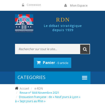
Panneau de gestion des cookies
Connexion
Mon Espace
RDN
Le débat stratégique
depuis 1939
Panier
- 0 article
Accueil
e-RDN
Revue n° 844 Novembre 2021
Dissuasion française : de « Neuf jours à Lyon »
à « Sept jours au Rhin »