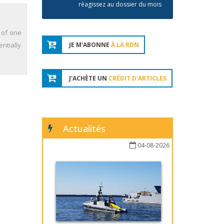
réagissez au dossier du mois
 of one
ntially
JE M'ABONNE
À LA RDN
J'ACHÈTE UN
CRÉDIT D'ARTICLES
Actualités
04-08-2026