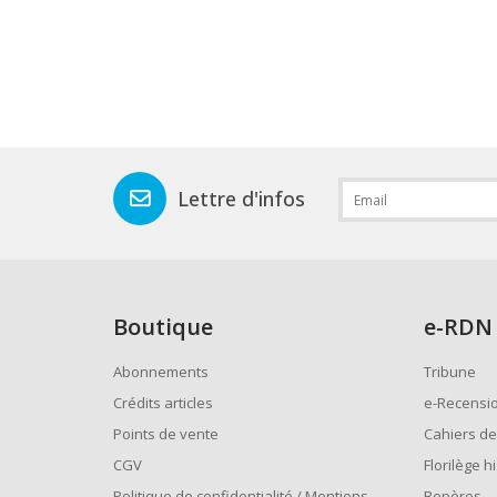
Lettre d'infos
Boutique
e
-RDN
Abonnements
Tribune
Crédits articles
e-Recensi
Points de vente
Cahiers de
CGV
Florilège h
Politique de confidentialité / Mentions
Repères