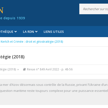
N
e depuis 1939
IOTHÈQUE
LA RDN
LIENS UTILES
 Kertch et Crimée : droit et géostratégie (2018)
atégie (2018)
atégie (2018) »
Revue n° 849 Avril 2022
- p. 48-56
a mer d’Azov désormais sous contrôle de la Russie, privant l’Ukraine d’un
a question maritime reste toujours complexe pour une puissance essentie