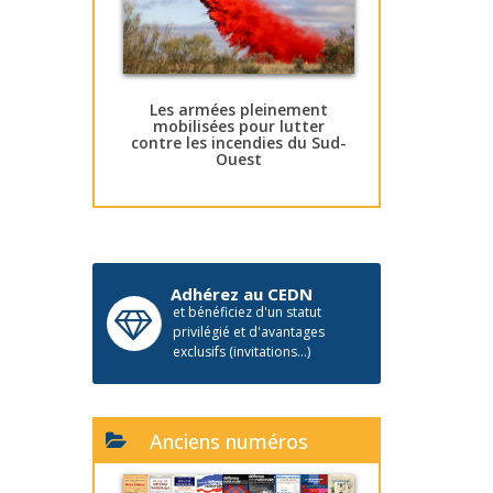
Les armées pleinement
mobilisées pour lutter
contre les incendies du Sud-
Ouest
Adhérez au CEDN
et bénéficiez d'un statut
privilégié et d'avantages
exclusifs (invitations...)
Anciens numéros