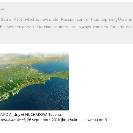
8)
e Sea of Azov, which is now under Russian control, thus depriving Ukraine
the Mediterranean. Maritime matters are always complex for any esse
ENKO Andriy et HUCHAKOVA Tetiana,
Ukrainian Week
, 26 septembre 2018 (http://ukrainianweek.com/).