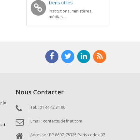
Liens utiles
Institutions, ministères,
médias...
Nous Contacter
r le
Tél. : 01 44 42 31 90
Email : contact@defnat.com
ourt
Adresse : BP 8607, 75325 Paris cedex 07