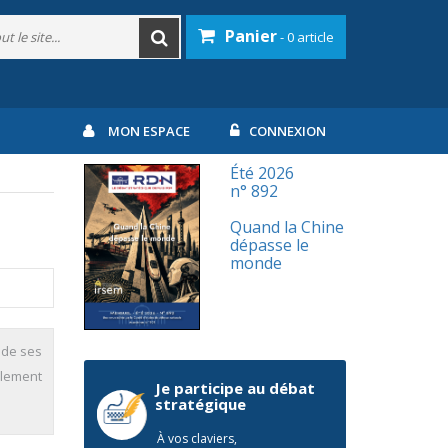
Panier
- 0 article
MON ESPACE
CONNEXION
Été 2026
n° 892
Quand la Chine
dépasse le
monde
 de ses
llement
Je participe au débat
stratégique
À vos claviers,