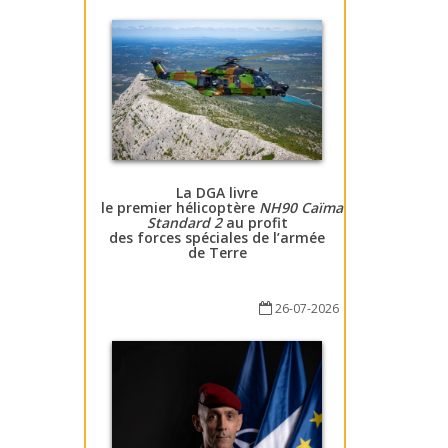
La DGA livre
le premier hélicoptère
NH90 Caïman
Standard 2
au profit
des forces spéciales de l’armée
de Terre
26-07-2026