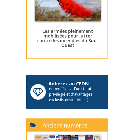
Les armées pleinement
mobilisées pour lutter
contre les incendies du Sud-
Ouest
Adhérez au CEDN
et bénéficiez d'un statut
privilégié et d'avantages
exclusifs (invitations...)
Anciens numéros