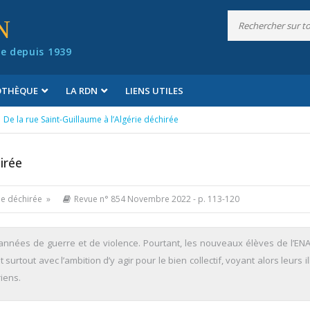
N
e depuis 1939
IOTHÈQUE
LA RDN
LIENS UTILES
De la rue Saint-Guillaume à l’Algérie déchirée
irée
rie déchirée »
Revue n° 854 Novembre 2022
- p. 113-120
s années de guerre et de violence. Pourtant, les nouveaux élèves de l’ENA
surtout avec l’ambition d’y agir pour le bien collectif, voyant alors leurs i
iens.