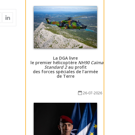
La DGA livre
le premier hélicoptère
NH90 Caïman
Standard 2
au profit
des forces spéciales de l’armée
de Terre
26-07-2026