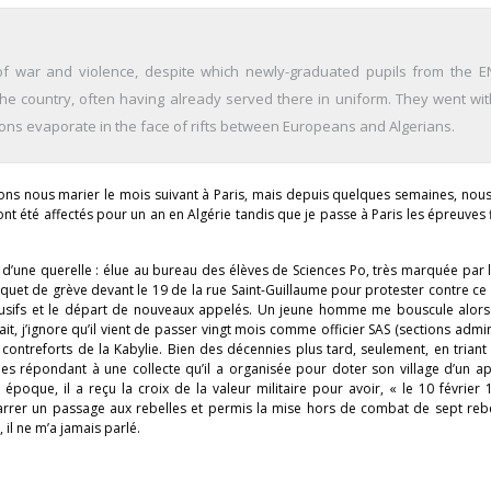
of war and violence, despite which newly-graduated pupils from the E
the country, often having already served there in uniform. They went wit
sions evaporate in the face of rifts between Europeans and Algerians.
 allons nous marier le mois suivant à Paris, mais depuis quelques semaines, n
nt été affectés pour un an en Algérie tandis que je passe à Paris les épreuves 
’une querelle : élue au bureau des élèves de Sciences Po, très marquée par l
piquet de grève devant le 19 de la rue Saint-Guillaume pour protester contre ce q
 abusifs et le départ de nouveaux appelés. Un jeune homme me bouscule alors
it, j’ignore qu’il vient de passer vingt mois comme officier SAS (sections admin
 contreforts de la Kabylie. Bien des décennies plus tard, seulement, en trian
ies répondant à une collecte qu’il a organisée pour doter son village d’un a
oque, il a reçu la croix de la valeur militaire pour avoir, « le 10 février 
 un passage aux rebelles et permis la mise hors de combat de sept rebel
il ne m’a jamais parlé.