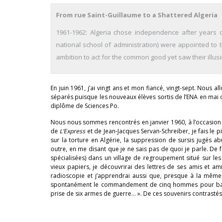
From rue Saint-Guillaume to a Shattered Algeria
1961-1962: Algeria chose independence after years 
national school of administration) were appointed to 
ambition to act for the common good yet saw their illu
En juin 1961, j’ai vingt ans et mon fiancé, vingt-sept. Nous
séparés puisque les nouveaux élèves sortis de l’ENA en mai o
diplôme de Sciences Po.
Nous nous sommes rencontrés en janvier 1960, à l’occasion d
de
L’Express
et de Jean-Jacques Servan-Schreiber, je fais le 
sur la torture en Algérie, la suppression de sursis jugés
outre, en me disant que je ne sais pas de quoi je parle. De fa
spécialisées) dans un village de regroupement situé sur les
vieux papiers, je découvrirai des lettres de ses amis et am
radioscopie et j’apprendrai aussi que, presque à la même ép
spontanément le commandement de cinq hommes pour barrer
prise de six armes de guerre… ». De ces souvenirs contrastés, 