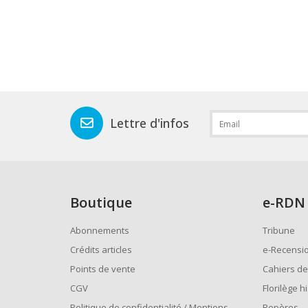
Lettre d'infos
Boutique
e
-RDN
Abonnements
Tribune
Crédits articles
e-Recensi
Points de vente
Cahiers de
CGV
Florilège h
Politique de confidentialité / Mentions
Repères