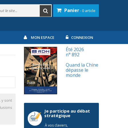
Panier
- 0 article
MON ESPACE
CONNEXION
Été 2026
n° 892
Quand la Chine
dépasse le
monde
 y sont
llusions
Je participe au débat
stratégique
À vos claviers,