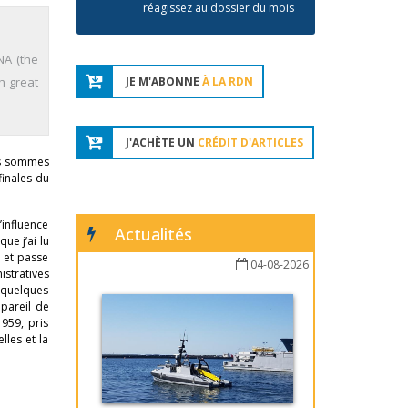
réagissez au dossier du mois
NA (the
h great
JE M'ABONNE
À LA RDN
J'ACHÈTE UN
CRÉDIT D'ARTICLES
ous sommes
finales du
’influence
Actualités
ue j’ai lu
 et passe
04-08-2026
istratives
t quelques
ppareil de
1959, pris
les et la