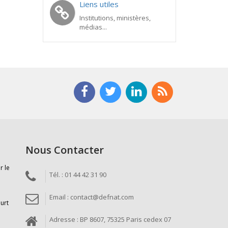
Liens utiles
Institutions, ministères,
médias...
Nous Contacter
r le
Tél. : 01 44 42 31 90
Email : contact@defnat.com
ourt
Adresse : BP 8607, 75325 Paris cedex 07