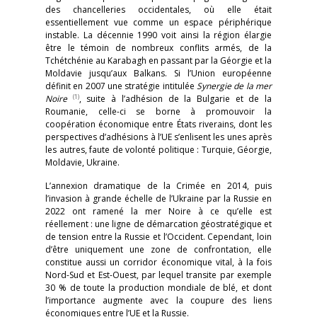
des chancelleries occidentales, où elle était
essentiellement vue comme un espace périphérique
instable. La décennie 1990 voit ainsi la région élargie
être le témoin de nombreux conflits armés, de la
Tchétchénie au Karabagh en passant par la Géorgie et la
Moldavie jusqu’aux Balkans. Si l’Union européenne
définit en 2007 une stratégie intitulée
Synergie de la mer
(1)
Noire
, suite à l’adhésion de la Bulgarie et de la
Roumanie, celle-ci se borne à promouvoir la
coopération économique entre États riverains, dont les
perspectives d’adhésions à l’UE s’enlisent les unes après
les autres, faute de volonté politique : Turquie, Géorgie,
Moldavie, Ukraine.
L’annexion dramatique de la Crimée en 2014, puis
l’invasion à grande échelle de l’Ukraine par la Russie en
2022 ont ramené la mer Noire à ce qu’elle est
réellement : une ligne de démarcation géostratégique et
de tension entre la Russie et l’Occident. Cependant, loin
d’être uniquement une zone de confrontation, elle
constitue aussi un corridor économique vital, à la fois
Nord-Sud et Est-Ouest, par lequel transite par exemple
30 % de toute la production mondiale de blé, et dont
l’importance augmente avec la coupure des liens
économiques entre l’UE et la Russie.