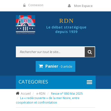
Panneau de gestion des cookies
Connexion
Mon Espace
RDN
Le débat stratégique
depuis 1939
Panier
- 0 article
Accueil
e-RDN
Revue n° 880 Mai 2025
La « redécouverte » de la mer Noire, entre
coopération et confrontation