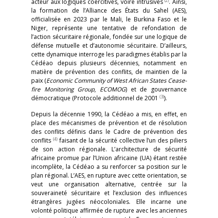
(2)
acteur aux logiques coercitives, voire intrusives
. Ainsi,
la formation de l’Alliance des États du Sahel (AES),
officialisée en 2023 par le Mali, le Burkina Faso et le
Niger, représente une tentative de refondation de
l’action sécuritaire régionale, fondée sur une logique de
défense mutuelle et d’autonomie sécuritaire. D’ailleurs,
cette dynamique interroge les paradigmes établis par la
Cédéao depuis plusieurs décennies, notamment en
matière de prévention des conflits, de maintien de la
paix (
Economic Community of West African States Cease-
fire Monitoring Group
,
ECOMOG
) et de gouvernance
(3)
démocratique (Protocole additionnel de 2001
).
Depuis la décennie 1990, la Cédéao a mis, en effet, en
place des mécanismes de prévention et de résolution
des conflits définis dans le Cadre de prévention des
(4)
conflits
faisant de la sécurité collective l’un des piliers
de son action régionale. L’architecture de sécurité
africaine promue par l’Union africaine (UA) étant restée
incomplète, la Cédéao a su renforcer sa position sur le
plan régional. L’AES, en rupture avec cette orientation, se
veut une organisation alternative, centrée sur la
souveraineté sécuritaire et l’exclusion des influences
étrangères jugées néocoloniales. Elle incarne une
volonté politique affirmée de rupture avec les anciennes