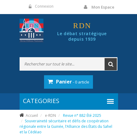
Panneau de gestion des cookies
Connexion
Mon Espace
RDN
Le débat stratégique
depuis 1939
Panier
- 0 article
Accueil
e-RDN
Revue n° 882 Été 2025
Souveraineté sécuritaire et défis de coopération
régionale entre la Guinée, l’Alliance des États du Sahel
et la Cédéao